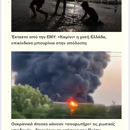
Έκτακτο από την ΕΜΥ: «Καμίνι» η μισή Ελλάδα,
επικίνδυνα μπουρίνια στην υπόλοιπη
Ουκρανικά drones κάνουν «σουρωτήρι» τις ρωσικές
υποδομές – Στερεύουν τα καύσιμα του Πούτιν