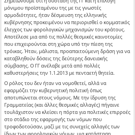
Σημειώνουμε ότι η σύσταση της ΓΓ και η επιλογή
μόνιμου προϊσταμένου της με τις γνωστές
αρμοδιότητες, ήταν δέσμευση της ελληνικής
κυβέρνησης προκειμένου να περιορισθεί ο κομματικός
έλεγχος των φορολογικών μηχανισμών του κράτους.
Αποτέλεσε μια από τις πολλές θεσμικές καινοτομίες
που επιχειρούνται στη χώρα υπό την πίεση της
τρόικας. Ήταν, μάλιστα, προαπαιτούμενη δράση για να
καταβληθούν δόσεις της δεύτερης δανειακής
σύμβασης. Ο ΓΓ ανέλαβε μετά από πολλές
καθυστερήσεις την 1.1.2013 με πενταετή θητεία.
Ο ρόλος του δεν ήταν να νομοθετεί, αλλά να
εφαρμόζει την κυβερνητική πολιτική όπως
αποτυπώνεται στους νόμους. Με την ίδρυση της
Γραμματείας (και άλλες θεσμικές αλλαγές) πήγαινε
τουλάχιστον να κλείσει η πόρτα για πολιτικές επιρροές
στο στάδιο της εφαρμογής των νόμων που
τροφοδοτούσαν, μαζί με τις συνεχείς αλλαγές των
ίδιων των φορολογικών νόμων, μια κατάσταση