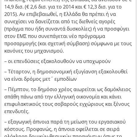
14,9 δισ. (€ 2,6 δισ. για το 2014 και € 12,3 δισ. για το
2015). Αν επιβεβαιωθεί, η Ελλάδα θα πρέπει ή να
συνεχίσει να δανείζεται από τις διεθνείς αγορές
(πράγμα που ήδη συναντά δυσκολίες) ή να προσφύγει
στον ΕΜΣ που συνεπάγεται νέο πρόγραμμα
προσαρμογής (και σχετική σύμβαση) σύμφωνα με τους
κανόνες του μηχανισμού.
– οι επενδύσεις εξακολουθούν να υποχωρούν
– Τέταρτον, η δημοσιονομική εξυγίανση εξακολουθεί
να είναι δρόμος μετ΄ εμποδίων
– Πέμπτον, το δημόσιο χρέος αιωρείται ως δαμόκλειος
σπάθη πάνω από την ελληνική οικονομία και κάνει
επιφυλακτικούς τους σοβαρούς εγχώριους και ξένους
επενδυτές.
– εξαγωγική άπνοια παρά τη μείωση του εργασιακού
κόστους. Προφανώς, η άπνοια οφείλεται σε σειρά
ολόκληρη δομικών-θεσμικών παραγόντων όπως το