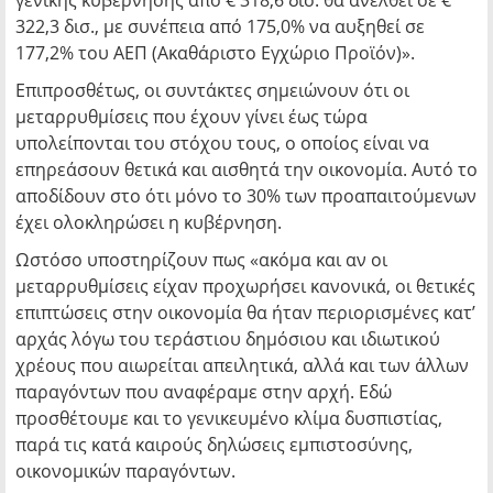
γενικής κυβέρνησης από € 318,6 δισ. θα ανέλθει σε €
322,3 δισ., με συνέπεια από 175,0% να αυξηθεί σε
177,2% του ΑΕΠ (Ακαθάριστο Εγχώριο Προϊόν)».
Επιπροσθέτως, οι συντάκτες σημειώνουν ότι οι
μεταρρυθμίσεις που έχουν γίνει έως τώρα
υπολείπονται του στόχου τους, ο οποίος είναι να
επηρεάσουν θετικά και αισθητά την οικονομία. Αυτό το
αποδίδουν στο ότι μόνο το 30% των προαπαιτούμενων
έχει ολοκληρώσει η κυβέρνηση.
Ωστόσο υποστηρίζουν πως «ακόμα και αν οι
μεταρρυθμίσεις είχαν προχωρήσει κανονικά, οι θετικές
επιπτώσεις στην οικονομία θα ήταν περιορισμένες κατ’
αρχάς λόγω του τεράστιου δημόσιου και ιδιωτικού
χρέους που αιωρείται απειλητικά, αλλά και των άλλων
παραγόντων που αναφέραμε στην αρχή. Εδώ
προσθέτουμε και το γενικευμένο κλίμα δυσπιστίας,
παρά τις κατά καιρούς δηλώσεις εμπιστοσύνης,
οικονομικών παραγόντων.