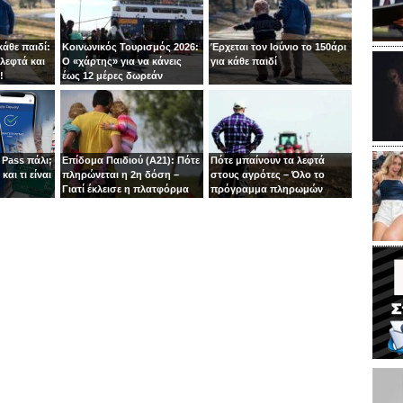
κάθε παιδί:
Κοινωνικός Τουρισμός 2026:
Έρχεται τον Ιούνιο το 150άρι
λεφτά και
Ο «χάρτης» για να κάνεις
για κάθε παιδί
!
έως 12 μέρες δωρεάν
διακοπές φέτος
 Pass πάλι;
Επίδομα Παιδιού (Α21): Πότε
Πότε μπαίνουν τα λεφτά
και τι είναι
πληρώνεται η 2η δόση –
στους αγρότες – Όλο το
”
Γιατί έκλεισε η πλατφόρμα
πρόγραμμα πληρωμών
μέχρι το τέλος του ’26