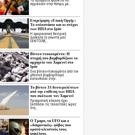
Τα πράγματα φαίνεται να
αγριεύουν στην Κύπρο, με…
Επιχείρηση «Επική Οργή»:
Το οπλοστάσιο και οι στόχοι
των ΗΠΑ στο Ιράν
Η αμερικανική Κεντρική
Διοίκηση (η γνωστή μας
CENTCOM,…
Βίντεο-ντοκουμέντο: Η
στιγμή που βομβαρδίζουν το
αρχηγείο του Χαμενεΐ στο
Ιράν
Ένα βίντεο-ντοκουμέντο από τον
χθεσινό βομβαρδισμό
κατευθείαν στην…
Το βίντεο 33 δευτερολέπτων
από την επίθεση των ΗΠΑ
που σκότωσε τον Χαμενεΐ
Πραγματική κόλαση έχει
ξεσπάσει τις τελευταίες ώρες
στη…
Ο Τραμπ, τα UFO και ο
«δαιμονικός» φόβος που
κρατά κλειστούς τους
φακέλους