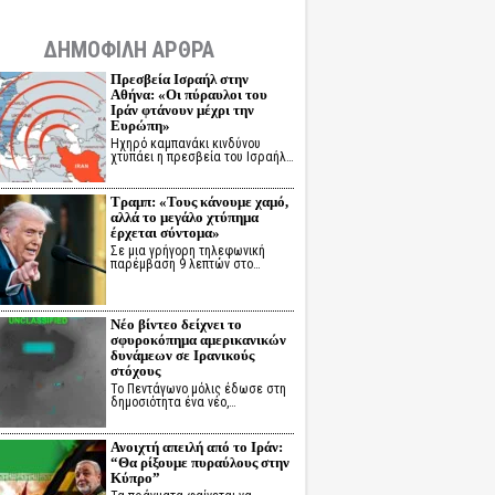
ΔΗΜΟΦΙΛΗ ΑΡΘΡΑ
Πρεσβεία Ισραήλ στην
Αθήνα: «Οι πύραυλοι του
Ιράν φτάνουν μέχρι την
Ευρώπη»
Ηχηρό καμπανάκι κινδύνου
χτυπάει η πρεσβεία του Ισραήλ…
Τραμπ: «Τους κάνουμε χαμό,
αλλά το μεγάλο χτύπημα
έρχεται σύντομα»
Σε μια γρήγορη τηλεφωνική
παρέμβαση 9 λεπτών στο…
Νέο βίντεο δείχνει το
σφυροκόπημα αμερικανικών
δυνάμεων σε Ιρανικούς
στόχους
Το Πεντάγωνο μόλις έδωσε στη
δημοσιότητα ένα νέο,…
Ανοιχτή απειλή από το Ιράν:
“Θα ρίξουμε πυραύλους στην
Κύπρο”