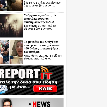
Σύμφωνα με πληροφορίες που
δημοσοεύει ξένο μέσο, η…
Υπάρχουν εξωγήινοι; Τι
απαντά κορυφαίος
επιστήμονας της NASA
Έχεις αναρωτηθεί ποτέ αν
είμαστε μόνοι μας στο…
Το μοντέλο του OnlyFans
που έμεινε έγκυος μετά από
400 άνδρες… τώρα ψάχνει
τον πατέρα!
Κρατηθείτε, γιατί αυτή η είδηση
είναι πραγματικά από…