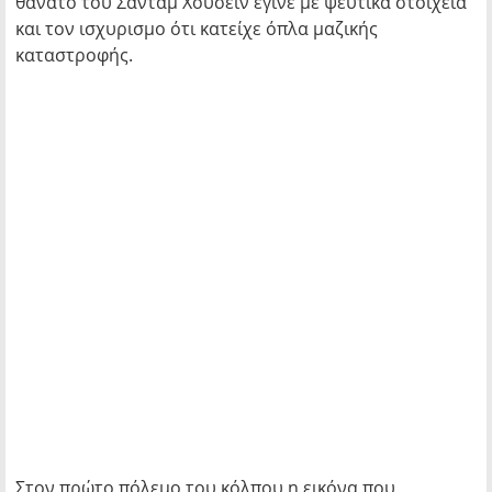
θάνατο του Σαντάμ Χουσεΐν έγινε με ψεύτικα στοιχεία
και τον ισχυρισμο ότι κατείχε όπλα μαζικής
καταστροφής.
Στον πρώτο πόλεμο του κόλπου η εικόνα που