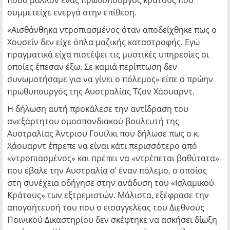
πόσο μάλλον ένας πρωθυπουργός κράτους που
συμμετείχε ενεργά στην επίθεση.
«Αισθάνθηκα ντροπιασμένος όταν αποδείχθηκε πως ο
Χουσεΐν δεν είχε όπλα μαζικής καταστροφής. Εγώ
πραγματικά είχα πιστέψει τις μυστικές υπηρεσίες οι
οποίες έπεσαν έξω. Σε καμιά περίπτωση δεν
συνωμοτήσαμε για να γίνει ο πόλεμος» είπε ο πρώην
πρωθυπουργός της Αυστραλίας Τζον Χάουαρντ.
Η δήλωση αυτή προκάλεσε την αντίδραση του
ανεξάρτητου ομοσπονδιακού βουλευτή της
Αυστραλίας Άντριου Γουίλκι που δήλωσε πως ο κ.
Χάουαρντ έπρεπε να είναι κάτι περισσότερο από
«ντροπιασμένος» και πρέπει να «ντρέπεται βαθύτατα»
που έβαλε την Αυστραλία σ’ έναν πόλεμο, ο οποίος
στη συνέχεια οδήγησε στην ανάδυση του «Ισλαμικού
Κράτους» των εξτρεμιστών. Μάλιστα, εξέφρασε την
απογοήτευσή του που ο εισαγγελέας του Διεθνούς
Ποινικού Δικαστηρίου δεν σκέφτηκε να ασκήσει δίωξη