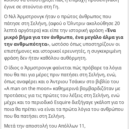
έγινε σε στούντιο στη Γη.
O Nιλ Άρμστρονγκ ήταν ο πρώτος άνθρωπος που
πάτησε στη Σελήνη, (αφού ο Όλντριν ακολούθησε 20
λεπτά αργότερα) και είπε την ιστορική φράση «
Ένα
μικρό βήμα για τον άνθρωπο, ένα μεγάλο άλμα για
την ανθρωπότητα
», ωστόσο όπως υποστηρίζουν οι
επιστήμονες και ιστορικοί ερευνητές, η συγκεκριμένη
φράση δεν ήταν καθόλου αυθόρμητη.
Ο ίδιος ο Άρμστρονγκ φαίνεται πώς πρόβαρε τα λόγια
που θα πει για μέρες πριν πατήσει στη Σελήνη, ενώ,
όπως αναφέρει και ο Άντριου Τσάικιν στο βιβλίο του
«A man on the moon» καθημερινά βομβαρδιζόταν με
προτάσεις για τις πρώτες του λέξεις στη Σελήνη, ενώ
μέχρι και το περιοδικό Esquire διεξήγαγε γκάλοπ για το
ποια θα πρέπει να είναι τα πρώτα λόγια του ανθρώπου
που θα πατήσει στη Σελήνη.
Μετά την αποστολή του Απόλλων 11,