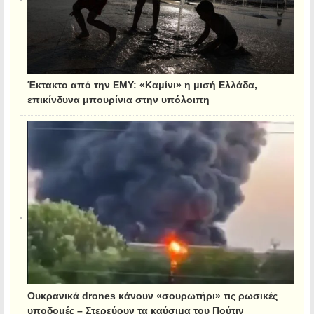
Έκτακτο από την ΕΜΥ: «Καμίνι» η μισή Ελλάδα,
επικίνδυνα μπουρίνια στην υπόλοιπη
Ουκρανικά drones κάνουν «σουρωτήρι» τις ρωσικές
υποδομές – Στερεύουν τα καύσιμα του Πούτιν