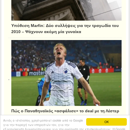
Υπόθεση Marfin: Δύο συλλήψεις για την τραγωδία του
2010 – Ψάχνουν ακόμη μία γυναίκα
Πώς ο Παναθηναϊκός «ασφάλισε» το deal με τη Λέστερ
για τον Κρίστιανσεν
Αυτός ο ιστότοπος χρησιμοποιεί cookie από το Google
OK
για την παροχή των υπηρεσιών του, για την
εξατομίκευση διαφημίσεων και για την ανάλυση της επισκεψιμότητας. Η Google