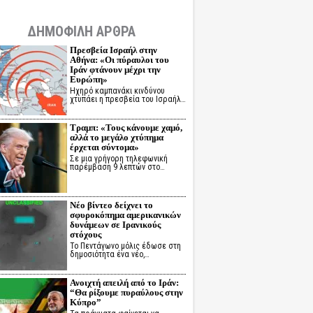
ΔΗΜΟΦΙΛΗ ΑΡΘΡΑ
Πρεσβεία Ισραήλ στην
Αθήνα: «Οι πύραυλοι του
Ιράν φτάνουν μέχρι την
Ευρώπη»
Ηχηρό καμπανάκι κινδύνου
χτυπάει η πρεσβεία του Ισραήλ…
Τραμπ: «Τους κάνουμε χαμό,
αλλά το μεγάλο χτύπημα
έρχεται σύντομα»
Σε μια γρήγορη τηλεφωνική
παρέμβαση 9 λεπτών στο…
Νέο βίντεο δείχνει το
σφυροκόπημα αμερικανικών
δυνάμεων σε Ιρανικούς
στόχους
Το Πεντάγωνο μόλις έδωσε στη
δημοσιότητα ένα νέο,…
Ανοιχτή απειλή από το Ιράν:
“Θα ρίξουμε πυραύλους στην
Κύπρο”