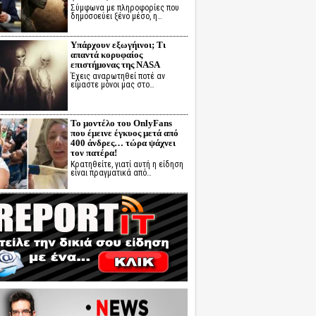
Σύμφωνα με πληροφορίες που
δημοσοεύει ξένο μέσο, η…
Υπάρχουν εξωγήινοι; Τι
απαντά κορυφαίος
επιστήμονας της NASA
Έχεις αναρωτηθεί ποτέ αν
είμαστε μόνοι μας στο…
Το μοντέλο του OnlyFans
που έμεινε έγκυος μετά από
400 άνδρες… τώρα ψάχνει
τον πατέρα!
Κρατηθείτε, γιατί αυτή η είδηση
είναι πραγματικά από…