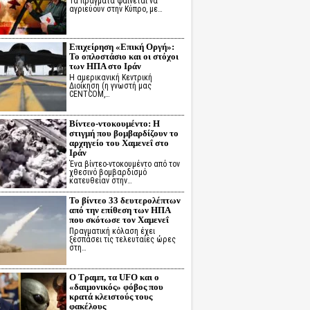
Τα πράγματα φαίνεται να
αγριεύουν στην Κύπρο, με…
Επιχείρηση «Επική Οργή»:
Το οπλοστάσιο και οι στόχοι
των ΗΠΑ στο Ιράν
Η αμερικανική Κεντρική
Διοίκηση (η γνωστή μας
CENTCOM,…
Βίντεο-ντοκουμέντο: Η
στιγμή που βομβαρδίζουν το
αρχηγείο του Χαμενεΐ στο
Ιράν
Ένα βίντεο-ντοκουμέντο από τον
χθεσινό βομβαρδισμό
κατευθείαν στην…
Το βίντεο 33 δευτερολέπτων
από την επίθεση των ΗΠΑ
που σκότωσε τον Χαμενεΐ
Πραγματική κόλαση έχει
ξεσπάσει τις τελευταίες ώρες
στη…
Ο Τραμπ, τα UFO και ο
«δαιμονικός» φόβος που
κρατά κλειστούς τους
φακέλους