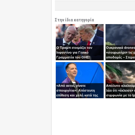
Στην ίδια κατηγορία
Ο Τραμπ ετοιμάζει τον
Ουκρανικά drones
Ινφαντίνο για Γενικό
«σουρωτήρι» τις 
Γραμματέα του ΟΗΕ!
υποδομές – Στερε
καύσιμα του Πούτ
«Από αετοί, γίνατε
Απόλυτο αλαλούμ
σπουργίτια»: Απίστευτη
λέει ότι «έκλεισε» 
επίθεση και χολή κατά της
συμφωνία με το Ιρ
Ελλάδας και της Κύπρου
Τεχεράνη τον αδει
από γνωστό
ίσια!
τηλεπαρουσιαστή της
Ρουμανίας!