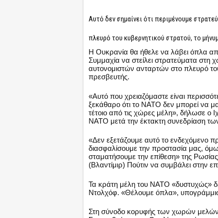
Αυτό δεν σημαίνει ότι περιμένουμε στρατεύ
πλευρό του κυβερνητικού στρατού, το μήνυ
Η Ουκρανία θα ήθελε να λάβει όπλα απ
Συμμαχία να στείλει στρατεύματα στη 
αυτονομιστών ανταρτών στο πλευρό το
πρεσβευτής.
«Αυτό που χρειαζόμαστε είναι περισσότ
ξεκάθαρο ότι το ΝΑΤΟ δεν μπορεί να μα
τέτοιο από τις χώρες μέλη», δήλωσε ο 
ΝΑΤΟ μετά την έκτακτη συνεδρίαση τ
«Δεν εξετάζουμε αυτό το ενδεχόμενο 
διασφαλίσουμε την προστασία μας, όμ
σταματήσουμε την επίθεση» της Ρωσίας
(Βλαντίμιρ) Πούτιν να συμβάλει στην επ
Τα κράτη μέλη του ΝΑΤΟ «δυστυχώς» δε
Ντολχόφ. «Θέλουμε όπλα», υπογράμμι
Στη σύνοδο κορυφής των χωρών μελών τ