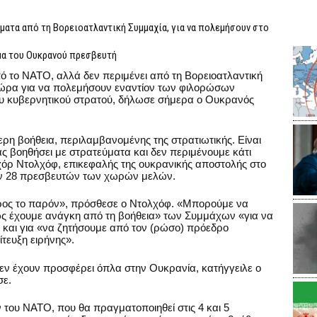
ματα από τη Βορειοατλαντική Συμμαχία, για να πολεμήσουν στο
μα του Ουκρανού πρεσβευτή
ό το ΝΑΤΟ, αλλά δεν περιμένει από τη Βορειοατλαντική
χώρα για να πολεμήσουν εναντίον των φιλορώσων
υ κυβερνητικού στρατού, δήλωσε σήμερα ο Ουκρανός
ερη βοήθεια, περιλαμβανομένης της στρατιωτικής. Είναι
ς βοηθήσει με στρατεύματα και δεν περιμένουμε κάτι
Ιχόρ Ντολχόφ, επικεφαλής της ουκρανικής αποστολής στο
ων 28 πρεσβευτών των χωρών μελών.
προς το παρόν», πρόσθεσε ο Ντολχόφ. «Μπορούμε να
ως έχουμε ανάγκη από τη βοήθεια» των Συμμάχων «για να
 και για «να ζητήσουμε από τον (ρώσο) πρόεδρο
ίτευξη ειρήνης».
ν έχουν προσφέρει όπλα στην Ουκρανία, κατήγγειλε ο
σε.
ου ΝΑΤΟ, που θα πραγματοποιηθεί στις 4 και 5