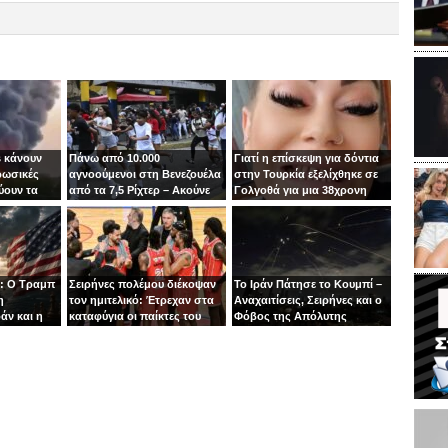
 κάνουν
Πάνω από 10.000
Γιατί η επίσκεψη για δόντια
ρωσικές
αγνοούμενοι στη Βενεζουέλα
στην Τουρκία εξελίχθηκε σε
ύουν τα
από τα 7,5 Ρίχτερ – Ακούνε
Γολγοθά για μια 38χρονη
ιν
φωνές κάτω από τα
μητέρα
συντρίμμια
: Ο Τραμπ
Σειρήνες πολέμου διέκοψαν
Το Ιράν Πάτησε το Κουμπί –
η
τον ημιτελικό: Έτρεχαν στα
Αναχαιτίσεις, Σειρήνες και ο
άν και η
καταφύγια οι παίκτες του
Φόβος της Απόλυτης
άζει στα
Ιτούδη!
Σύρραξης