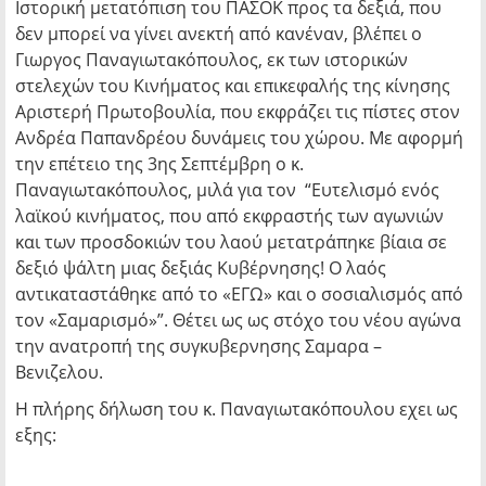
Ιστορική μετατόπιση του ΠΑΣΟΚ προς τα δεξιά, που
δεν μπορεί να γίνει ανεκτή από κανέναν, βλέπει ο
Γιωργος Παναγιωτακόπουλος, εκ των ιστορικών
στελεχών του Κινήματος και επικεφαλής της κίνησης
Αριστερή Πρωτοβουλία, που εκφράζει τις πίστες στον
Ανδρέα Παπανδρέου δυνάμεις του χώρου. Με αφορμή
την επέτειο της 3ης Σεπτέμβρη ο κ.
Παναγιωτακόπουλος, μιλά για τον “Ευτελισμό ενός
λαϊκού κινήματος, που από εκφραστής των αγωνιών
και των προσδοκιών του λαού μετατράπηκε βίαια σε
δεξιό ψάλτη μιας δεξιάς Κυβέρνησης! Ο λαός
αντικαταστάθηκε από το «ΕΓΩ» και ο σοσιαλισμός από
τον «Σαμαρισμό»”. Θέτει ως ως στόχο του νέου αγώνα
την ανατροπή της συγκυβερνησης Σαμαρα –
Βενιζελου.
Η πλήρης δήλωση του κ. Παναγιωτακόπουλου εχει ως
εξης: