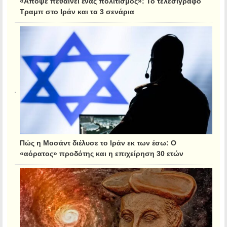
«Απόψε πεθαίνει ένας πολιτισμός»: Το τελεσίγραφο
Τραμπ στο Ιράν και τα 3 σενάρια
Πώς η Μοσάντ διέλυσε το Ιράν εκ των έσω: Ο
«αόρατος» προδότης και η επιχείρηση 30 ετών