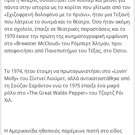
Πριν η Μπερνς συναντήσει τον Χούπερ και μείνει για
πάντα στην ιστορία ως το κορίτσι που γλίτωσε από τον
«Σχιζοφρενή δολοφόνο με το πριόνι», ήταν μια Τεξανή
που λάτρευε το σινεμά και το θέατρο. Όσο ήταν ακόμη
στο σχολείο, έπαιζε σε θεατρικές παραστάσεις και το
1970 έκανε την πρώτη της κινηματογραφική εμφάνιση
στο «Brewster McCloud» του Ρόμπερτ Άλτμαν, πριν
αποφοιτήσει από Πανεπιστήμιο του Τέξας, στο Όστιν.
Το 1974, ήταν έτοιμη να πρωταγωνιστήσει στο «Lovin’
Molly» του Σίντνεϊ Λιούμετ, αλλά αντικαταστάθηκε από
τη Σούζαν Σαράντον ενώ το 1975 έπαιξε ένα μικρό
ρόλο στο «The Great Waldo Pepper» του Τζορτζ Ρόι
Χιλ.
Η Αμερικανίδα ηθοποιός παρέμεινε πιστή στο είδος