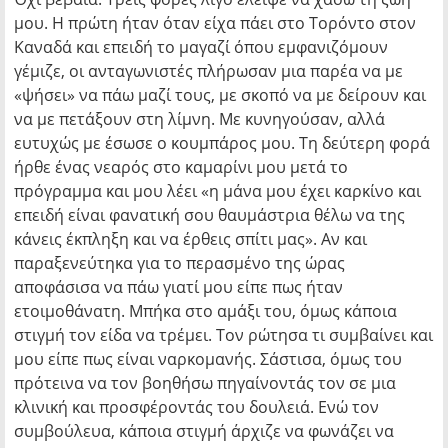
μου. Η πρώτη ήταν όταν είχα πάει στο Τορόντο στον
Καναδά και επειδή το μαγαζί όπου εμφανιζόμουν
γέμιζε, οι ανταγωνιστές πλήρωσαν μια παρέα να με
«ψήσει» να πάω μαζί τους, με σκοπό να με δείρουν και
να με πετάξουν στη λίμνη. Με κυνηγούσαν, αλλά
ευτυχώς με έσωσε ο κουμπάρος μου. Τη δεύτερη φορά
ήρθε ένας νεαρός στο καμαρίνι μου μετά το
πρόγραμμα και μου λέει «η μάνα μου έχει καρκίνο και
επειδή είναι φανατική σου θαυμάστρια θέλω να της
κάνεις έκπληξη και να έρθεις σπίτι μας». Αν και
παραξενεύτηκα για το περασμένο της ώρας
αποφάσισα να πάω γιατί μου είπε πως ήταν
ετοιμοθάνατη. Μπήκα στο αμάξι του, όμως κάποια
στιγμή τον είδα να τρέμει. Τον ρώτησα τι συμβαίνει και
μου είπε πως είναι ναρκομανής. Σάστισα, όμως του
πρότεινα να τον βοηθήσω πηγαίνοντάς τον σε μια
κλινική και προσφέροντάς του δουλειά. Ενώ τον
συμβούλευα, κάποια στιγμή άρχιζε να φωνάζει να