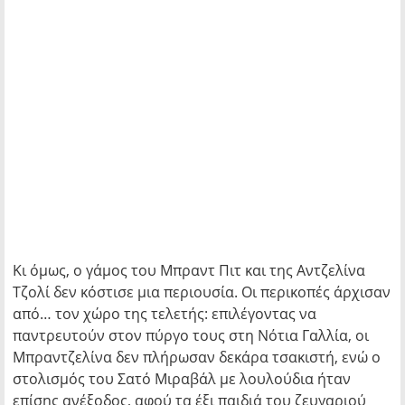
Κι όμως, ο γάμος του Μπραντ Πιτ και της Αντζελίνα
Τζολί δεν κόστισε μια περιουσία. Οι περικοπές άρχισαν
από… τον χώρο της τελετής: επιλέγοντας να
παντρευτούν στον πύργο τους στη Νότια Γαλλία, οι
Μπραντζελίνα δεν πλήρωσαν δεκάρα τσακιστή, ενώ ο
στολισμός του Σατό Μιραβάλ με λουλούδια ήταν
επίσης ανέξοδος, αφού τα έξι παιδιά του ζευγαριού