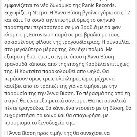
εμφανίζεται το νέο δυναμικό της Panic Records.
Ξεχωρίζει η Ντέμυ. Η Άννα Βίσση βγαίνει γύρω στις 12
και κάτι. Το κοινό την επιφημεί όμως το σκηνικό
παραπέμπει περισσότερο σε μια βραδιά με τα φαν
κλαμπ της Eurovision παρά σε μια βραδιά με τους
ορκισμένους φίλους της τραγουδίστριας. Η συναυλία,
στο μεγαλύτερο μέρος της, δεν έχει παλμό. Με
εξαίρεση δυο, τρεις στιγμές όπου η Άννα Βίσση
τραγουδά κάποιες απο της εποχής Καρβέλα επιτυχίες
της. Η Κοντσίτα παρακολουθεί απο ψηλά. Θα
περάσουν ομως τρεις ολόκληρες ώρες μέχρι να
κατέβει απο το τραπέζι της για να τιμήσει με την
παρουσία της την Άννα Βίσση. Το πέρασμά της από τη
σκηνή θα είναι εξαιρετικά σύντομο. Θα πει συνολικά
πέντε τραγούδια, θα κάνει ένα ντουέτο με τη Βίσση, θα
ευχαριστήσει το κοινό και θα αποχωρήσει με
προορισμό το ξενοδοχείο της.
Η Άννα Βίσση προς τιμήν της θα συνεχίσει να