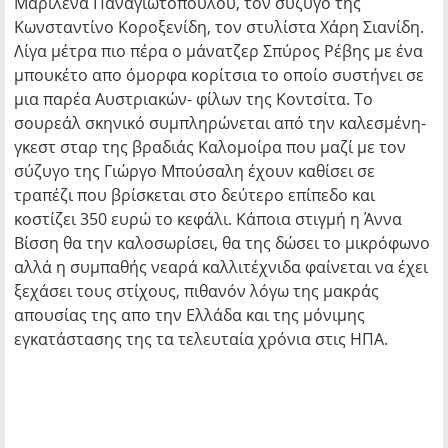
Μαριλένα Παναγιωτοπούλου, τον σύζυγό της
Κωνσταντίνο Κοροξενίδη, τον στυλίστα Χάρη Σιανίδη.
Λίγα μέτρα πιο πέρα ο μάνατζερ Σπύρος Ρέβης με ένα
μπουκέτο απο όμορφα κορίτσια το οποίο συστήνει σε
μια παρέα Αυστριακών- φίλων της Κοντσίτα. Το
σουρεάλ σκηνικό συμπληρώνεται από την καλεσμένη-
γκεστ σταρ της βραδιάς Καλομοίρα που μαζί με τον
σύζυγο της Γιώργο Μπούσαλη έχουν καθίσει σε
τραπέζι που βρίσκεται στο δεύτερο επίπεδο και
κοστίζει 350 ευρώ το κεφάλι. Κάποια στιγμή η Άννα
Βίσση θα την καλοσωρίσει, θα της δώσει το μικρόφωνο
αλλά η συμπαθής νεαρά καλλιτέχνιδα φαίνεται να έχει
ξεχάσει τους στίχους, πιθανόν λόγω της μακράς
απουσίας της απο την Ελλάδα και της μόνιμης
εγκατάστασης της τα τελευταία χρόνια στις ΗΠΑ.