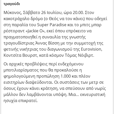
τραγούδι
Μύκονος, Σάββατο 26 Ιουλίου, ώρα 20.00. Στον
κακοτράχαλο δρόμο (ο Θεός να τον κάνει) που οδηγεί
στη παραλία του Super Paradise και το μπιτς μπαρ
ρέστοραντ «Jackie O», εκεί όπου επρόκειτο να
πραγματοποιηθεί η συναυλία της γνωστής
τραγουδίστριας Άννας Βίσση με την συμμετοχή της
φετινής νικήτριας του διαγωνισμού της Eurovision,
Κοντσίτα Βουρστ, κατά κόσμον Τόμας Νόιβιρτ.
Οι αρχικές προβλέψεις περί ενδεχόμενου
μποτιλιαρίσματος που θα προκαλούσε η
φημολογούμενη προπώληση 1.000 και πλέον
εισιτηρίων διαψεύδονται. Οι συστάσεις των μετρ σε
όσους έχουν κάνει κράτηση, να σπεύσουν από νωρίς
μάλλον δεν λαμβάνονται υπόψη. Μια… εκνευριστική
ησυχία επικρατεί.