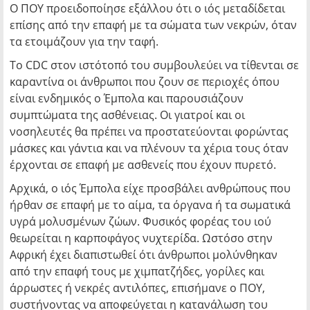
Ο ΠΟΥ προειδοποίησε εξάλλου ότι ο ιός μεταδίδεται
επίσης από την επαφή με τα σώματα των νεκρών, όταν
τα ετοιμάζουν για την ταφή.
Το CDC στον ιστότοπό του συμβουλεύει να τίθενται σε
καραντίνα οι άνθρωποι που ζουν σε περιοχές όπου
είναι ενδημικός ο Έμπολα και παρουσιάζουν
συμπτώματα της ασθένειας. Οι γιατροί και οι
νοσηλευτές θα πρέπει να προστατεύονται φορώντας
μάσκες και γάντια και να πλένουν τα χέρια τους όταν
έρχονται σε επαφή με ασθενείς που έχουν πυρετό.
Αρχικά, ο ιός Έμπολα είχε προσβάλει ανθρώπους που
ήρθαν σε επαφή με το αίμα, τα όργανα ή τα σωματικά
υγρά μολυσμένων ζώων. Φυσικός φορέας του ιού
θεωρείται η καρποφάγος νυχτερίδα. Ωστόσο στην
Αφρική έχει διαπιστωθεί ότι άνθρωποι μολύνθηκαν
από την επαφή τους με χιμπατζήδες, γορίλες και
άρρωστες ή νεκρές αντιλόπες, επισήμανε ο ΠΟΥ,
συστήνοντας να αποφεύγεται η κατανάλωση του