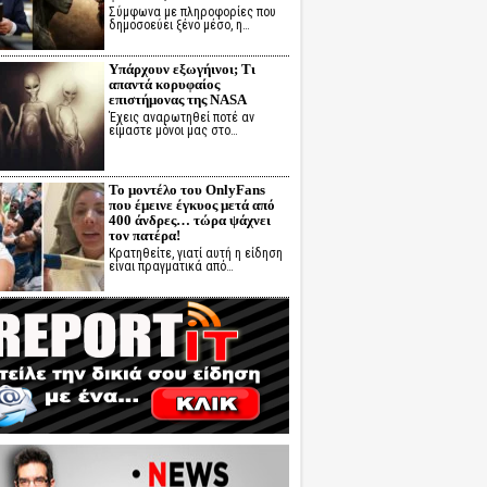
Σύμφωνα με πληροφορίες που
δημοσοεύει ξένο μέσο, η…
Υπάρχουν εξωγήινοι; Τι
απαντά κορυφαίος
επιστήμονας της NASA
Έχεις αναρωτηθεί ποτέ αν
είμαστε μόνοι μας στο…
Το μοντέλο του OnlyFans
που έμεινε έγκυος μετά από
400 άνδρες… τώρα ψάχνει
τον πατέρα!
Κρατηθείτε, γιατί αυτή η είδηση
είναι πραγματικά από…