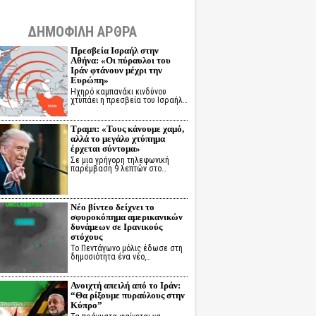
ΔΗΜΟΦΙΛΗ ΑΡΘΡΑ
Πρεσβεία Ισραήλ στην
Αθήνα: «Οι πύραυλοι του
Ιράν φτάνουν μέχρι την
Ευρώπη»
Ηχηρό καμπανάκι κινδύνου
χτυπάει η πρεσβεία του Ισραήλ…
Τραμπ: «Τους κάνουμε χαμό,
αλλά το μεγάλο χτύπημα
έρχεται σύντομα»
Σε μια γρήγορη τηλεφωνική
παρέμβαση 9 λεπτών στο…
Νέο βίντεο δείχνει το
σφυροκόπημα αμερικανικών
δυνάμεων σε Ιρανικούς
στόχους
Το Πεντάγωνο μόλις έδωσε στη
δημοσιότητα ένα νέο,…
Ανοιχτή απειλή από το Ιράν:
“Θα ρίξουμε πυραύλους στην
Κύπρο”