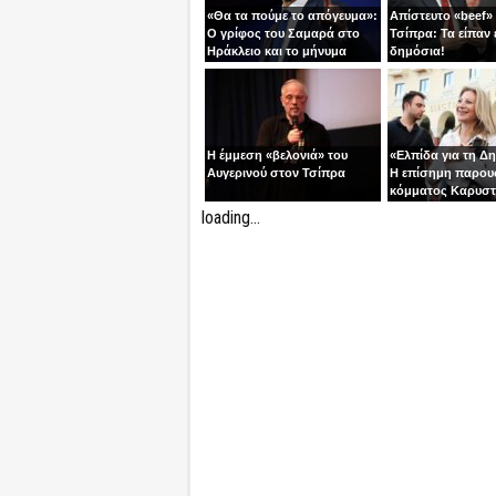
«Θα τα πούμε το απόγευμα»:
Απίστευτο «beef»
Ο γρίφος του Σαμαρά στο
Τσίπρα: Τα είπαν 
Ηράκλειο και το μήνυμα
δημόσια!
ανατροπής
Η έμμεση «βελονιά» του
«Ελπίδα για τη Δ
Αυγερινού στον Τσίπρα
Η επίσημη παρου
κόμματος Καρυστ
Ολύμπιον
loading...