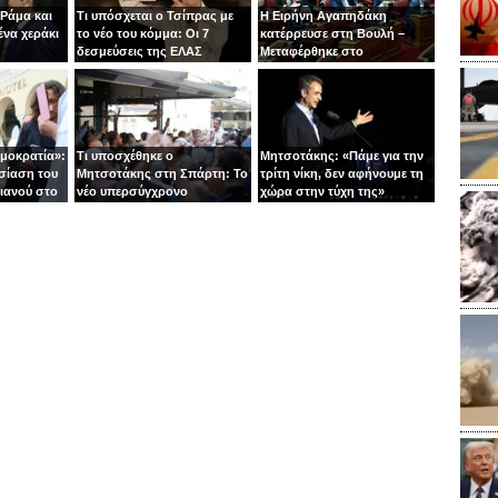
 Ράμα και
Τι υπόσχεται ο Τσίπρας με
Η Ειρήνη Αγαπηδάκη
ένα χεράκι
το νέο του κόμμα: Οι 7
κατέρρευσε στη Βουλή –
δεσμεύσεις της ΕΛΑΣ
Μεταφέρθηκε στο
νοσοκομείο με ασθενοφόρο
ημοκρατία»:
Τι υποσχέθηκε ο
Μητσοτάκης: «Πάμε για την
σίαση του
Μητσοτάκης στη Σπάρτη: Το
τρίτη νίκη, δεν αφήνουμε τη
ιανού στο
νέο υπερσύγχρονο
χώρα στην τύχη της»
νοσοκομείο και το «φρένο»
στις παροχές χωρίς
αντίκρισμα