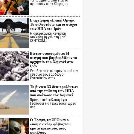
Τα πράγματα φαίνεται να
αγριεύουν στην Κύπρο, με…
Επιχείρηση «Επική Οργή»:
Το οπλοστάσιο και οι στόχοι
των ΗΠΑ στο Ιράν
Η αμερικανική Κεντρική
Διοίκηση (η γνωστή μας
CENTCOM,…
Βίντεο-ντοκουμέντο: Η
στιγμή που βομβαρδίζουν το
αρχηγείο του Χαμενεΐ στο
Ιράν
Ένα βίντεο-ντοκουμέντο από τον
χθεσινό βομβαρδισμό
κατευθείαν στην…
Το βίντεο 33 δευτερολέπτων
από την επίθεση των ΗΠΑ
που σκότωσε τον Χαμενεΐ
Πραγματική κόλαση έχει
ξεσπάσει τις τελευταίες ώρες
στη…
Ο Τραμπ, τα UFO και ο
«δαιμονικός» φόβος που
κρατά κλειστούς τους
φακέλους