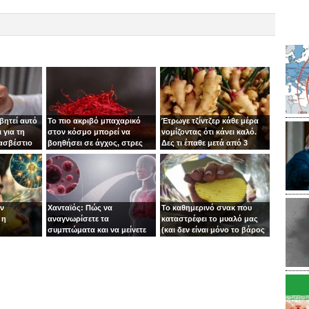
βητεί αυτό
Το πιο ακριβό μπαχαρικό
Έτρωγε τζίντζερ κάθε μέρα
 για τη
στον κόσμο μπορεί να
νομίζοντας ότι κάνει καλό.
 ασβέστιο
βοηθήσει σε άγχος, στρες
Δες τι έπαθε μετά από 3
και κατάθλιψη
μήνες!
ιν
Χανταϊός: Πώς να
Το καθημερινό σνακ που
 η
αναγνωρίσετε τα
καταστρέφει το μυαλό μας
συμπτώματα και να μείνετε
(και δεν είναι μόνο το βάρος
ασφαλείς
το πρόβλημα)