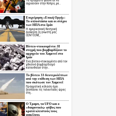
Τα πράγματα φαίνεται να
αγριεύουν στην Κύπρο, με…
Επιχείρηση «Επική Οργή»:
Το οπλοστάσιο και οι στόχοι
των ΗΠΑ στο Ιράν
Η αμερικανική Κεντρική
Διοίκηση (η γνωστή μας
CENTCOM,…
Βίντεο-ντοκουμέντο: Η
στιγμή που βομβαρδίζουν το
αρχηγείο του Χαμενεΐ στο
Ιράν
Ένα βίντεο-ντοκουμέντο από τον
χθεσινό βομβαρδισμό
κατευθείαν στην…
Το βίντεο 33 δευτερολέπτων
από την επίθεση των ΗΠΑ
που σκότωσε τον Χαμενεΐ
Πραγματική κόλαση έχει
ξεσπάσει τις τελευταίες ώρες
στη…
Ο Τραμπ, τα UFO και ο
«δαιμονικός» φόβος που
κρατά κλειστούς τους
φακέλους