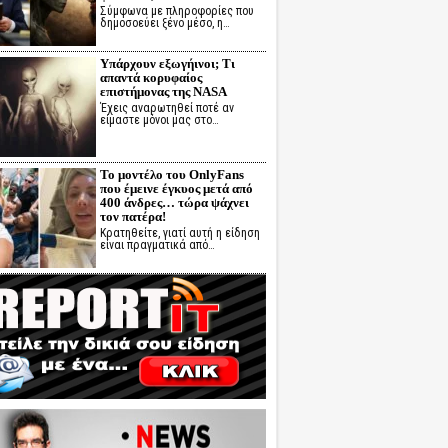
Σύμφωνα με πληροφορίες που
δημοσοεύει ξένο μέσο, η…
Υπάρχουν εξωγήινοι; Τι
απαντά κορυφαίος
επιστήμονας της NASA
Έχεις αναρωτηθεί ποτέ αν
είμαστε μόνοι μας στο…
Το μοντέλο του OnlyFans
που έμεινε έγκυος μετά από
400 άνδρες… τώρα ψάχνει
τον πατέρα!
Κρατηθείτε, γιατί αυτή η είδηση
είναι πραγματικά από…