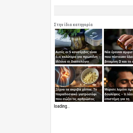
Στην ίδια κατηγορία
Αυτές οι 5 κονσέρβες είναι
Νέα έρευνα αμφισ
ό,τι καλύτερο για πρωτεΐνη –
που πίστευαν όλοι
Μιλάνε οι διαιτολόγοι
βιταμίνη D και το
Ξέχνα τα ακριβά χάπια: Το
Μύρισε λεμόνι πρ
παραδοσιακό γιατροσόφι
δουλέψεις – τι λέει
που σώζει τις αρθρώσεις
επιστήμη για τη
συγκέντρωση
loading...