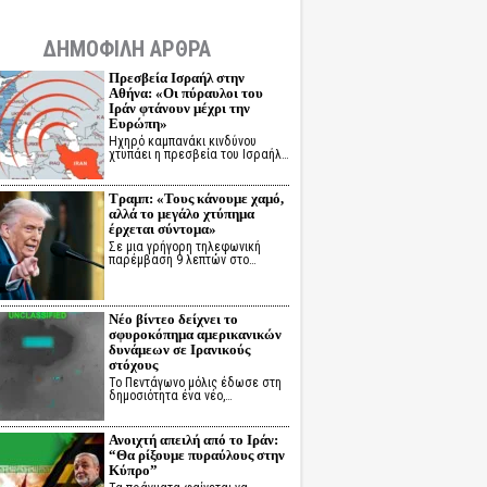
ΔΗΜΟΦΙΛΗ ΑΡΘΡΑ
Πρεσβεία Ισραήλ στην
Αθήνα: «Οι πύραυλοι του
Ιράν φτάνουν μέχρι την
Ευρώπη»
Ηχηρό καμπανάκι κινδύνου
χτυπάει η πρεσβεία του Ισραήλ…
Τραμπ: «Τους κάνουμε χαμό,
αλλά το μεγάλο χτύπημα
έρχεται σύντομα»
Σε μια γρήγορη τηλεφωνική
παρέμβαση 9 λεπτών στο…
Νέο βίντεο δείχνει το
σφυροκόπημα αμερικανικών
δυνάμεων σε Ιρανικούς
στόχους
Το Πεντάγωνο μόλις έδωσε στη
δημοσιότητα ένα νέο,…
Ανοιχτή απειλή από το Ιράν:
“Θα ρίξουμε πυραύλους στην
Κύπρο”