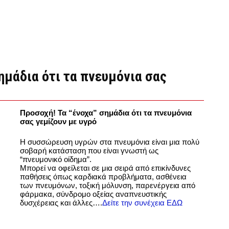
ημάδια ότι τα πνευμόνια σας
Προσοχή! Τα “ένοχα” σημάδια ότι τα πνευμόνια
σας γεμίζουν με υγρό
Η συσσώρευση υγρών στα πνευμόνια είναι μια πολύ
σοβαρή κατάσταση που είναι γνωστή ως
“πνευμονικό οίδημα”.
Μπορεί να οφείλεται σε μια σειρά από επικίνδυνες
παθήσεις όπως καρδιακά προβλήματα, ασθένεια
των πνευμόνων, τοξική μόλυνση, παρενέργεια από
φάρμακα, σύνδρομο οξείας αναπνευστικής
δυσχέρειας και άλλες….
Δείτε την συνέχεια ΕΔΩ