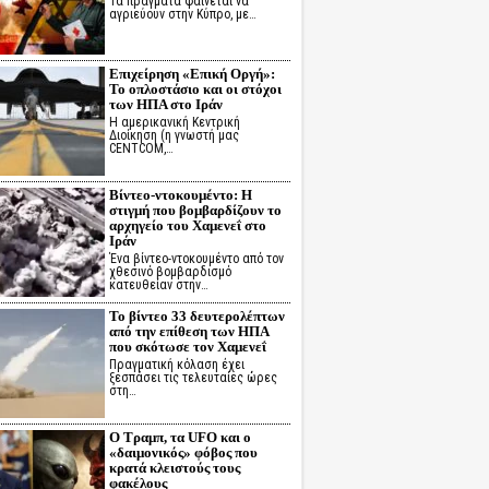
Τα πράγματα φαίνεται να
αγριεύουν στην Κύπρο, με…
Επιχείρηση «Επική Οργή»:
Το οπλοστάσιο και οι στόχοι
των ΗΠΑ στο Ιράν
Η αμερικανική Κεντρική
Διοίκηση (η γνωστή μας
CENTCOM,…
Βίντεο-ντοκουμέντο: Η
στιγμή που βομβαρδίζουν το
αρχηγείο του Χαμενεΐ στο
Ιράν
Ένα βίντεο-ντοκουμέντο από τον
χθεσινό βομβαρδισμό
κατευθείαν στην…
Το βίντεο 33 δευτερολέπτων
από την επίθεση των ΗΠΑ
που σκότωσε τον Χαμενεΐ
Πραγματική κόλαση έχει
ξεσπάσει τις τελευταίες ώρες
στη…
Ο Τραμπ, τα UFO και ο
«δαιμονικός» φόβος που
κρατά κλειστούς τους
φακέλους