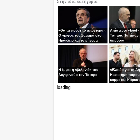
Στην ίδια κατηγορία
«Θα τα πούμε το απόγευμα»:
Απίστευτο «beef»
Ο γρίφος του Σαμαρά στο
Τσίπρα: Τα είπαν 
Ηράκλειο και το μήνυμα
δημόσια!
ανατροπής
Η έμμεση «βελονιά» του
«Ελπίδα για τη Δ
Αυγερινού στον Τσίπρα
Η επίσημη παρου
κόμματος Καρυστ
Ολύμπιον
loading...