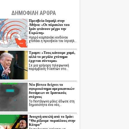
ΔΗΜΟΦΙΛΗ ΑΡΘΡΑ
Πρεσβεία Ισραήλ στην
Αθήνα: «Οι πύραυλοι του
Ιράν φτάνουν μέχρι την
Ευρώπη»
Ηχηρό καμπανάκι κινδύνου
χτυπάει η πρεσβεία του Ισραήλ…
Τραμπ: «Τους κάνουμε χαμό,
αλλά το μεγάλο χτύπημα
έρχεται σύντομα»
Σε μια γρήγορη τηλεφωνική
παρέμβαση 9 λεπτών στο…
Νέο βίντεο δείχνει το
σφυροκόπημα αμερικανικών
δυνάμεων σε Ιρανικούς
στόχους
Το Πεντάγωνο μόλις έδωσε στη
δημοσιότητα ένα νέο,…
Ανοιχτή απειλή από το Ιράν:
“Θα ρίξουμε πυραύλους στην
Κύπρο”