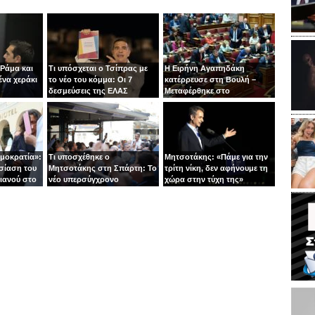
 Ράμα και
Τι υπόσχεται ο Τσίπρας με
Η Ειρήνη Αγαπηδάκη
ένα χεράκι
το νέο του κόμμα: Οι 7
κατέρρευσε στη Βουλή –
δεσμεύσεις της ΕΛΑΣ
Μεταφέρθηκε στο
νοσοκομείο με ασθενοφόρο
ημοκρατία»:
Τι υποσχέθηκε ο
Μητσοτάκης: «Πάμε για την
σίαση του
Μητσοτάκης στη Σπάρτη: Το
τρίτη νίκη, δεν αφήνουμε τη
ιανού στο
νέο υπερσύγχρονο
χώρα στην τύχη της»
νοσοκομείο και το «φρένο»
στις παροχές χωρίς
αντίκρισμα