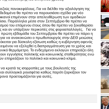
εζούς πονοκεφάλους. Για να διέλθει την αξιολόγηση της
 δεδομένα θα πρέπει να παρουσιάσει σχέδιο για νέο
ροικανοί επιμένουν στην απελευθέρωση των ομαδικών
όσιο. Παράλληλα μέσα στον Σεπτέμβριο θα πρέπει να
ισμού του επόμενου έτους όπου θα πρέπει να ξεκαθαρίσει
ης και αν υπάρξουν περικοπές στις φοροαπαλλαγές. Για να
 πρώτη εβδομάδα του Σεπτεμβρίου θα πρέπει να πάρει η
 για να ανακοινώσει ο πρωθυπουργός στην ΔΕΘ μειώσεις
ρόκειται για δύσκολη εξίσωση καθώς η κυβέρνηση αφενός
ειμένου να εξελιχθεί η διαπραγμάτευση για το χρέος και
ωνικό θερμόμετρο. Το ενδεχόμενο εκλογών επηρεάζει όλη
λουν εγγυήσεις πολιτικής και κοινωνικής σταθερότητας ενώ
ών επηρεάζουν το πολιτικό και κοινωνικό κλίμα.
να κρατά τις ισορροπίες με τους βουλευτές της
και συλλογικά ρουσφέτια καθώς παρότι ξορκίζουν τον
ονα προετοιμάζονται για αυτές.