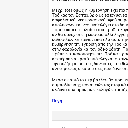
Μέχρι τότε όμως η κυβέρνηση έχει πιο π
Τρόικας τον Σεπτέμβριο με τα ισχύοντα
ασφαλιστικό, νέο εργασιακό αφού οι τ
απολύσεων και νέο μισθολόγιο στο δημ
παρουσιάσει το πλαίσιο του προϋπολογ
αν θα συνεχιστεί η εισφορά αλληλεγγύ
καλυφθούν επικοινωνιακά όλα αυτά την
κυβέρνηση την έγκριση από την Τρόικα
στην φορολογία και τον οδικό χάρτη. Π
πρέπει να ικανοποιήσει την Τρόικα προκ
αφετέρου να κρατά υπό έλεγχο το κοιν
την συζήτηση με τους δανειστές που θέ
αντιστρόφως οι απαιτήσεις των δανειστ
Μέσα σε αυτό το περιβάλλον θα πρέπει 
συμπολίτευσης ικανοποιώντας ατομικά 
κίνδυνο των πρόωρων εκλογών ταυτόχρ
Πηγή