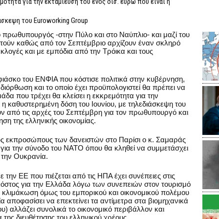
μότητα για την εκταμίευση του ενός δισ. ευρώ που είναι η
άσκεψη του Euroworking Group
ο πρωθυπουργός -στην Πύλο και στο Ναύπλιο- και μαζί του
αστούν καθώς από τον Σεπτέμβριο αρχίζουν έναν σκληρό
κλογές και με εμπόδια από την Τρόικα και τους
φιάσκο του ΕΝΦΙΑ που κόστισε πολιτικά στην κυβέρνηση,
διόρθωση και το οποίο έχει προϋπολογιστεί θα πρέπει να
δα που τρέχει θα κλείσει η εκκρεμότητα για την
ι η καθυστερημένη δόση του Ιουνίου, με τηλεδιάσκεψη του
υν από τις αρχές του Σεπτέμβρη για τον πρωθυπουργό και
ηση της ελληνικής οικονομίας.
υς εκπροσώπους των δανειστών στο Παρίσι ο κ. Σαμαράς
 για την σύνοδο του ΝΑΤΟ όπου θα κληθεί να συμμετάσχει
 την Ουκρανία.
 την ΕΕ που πιέζεται από τις ΗΠΑ έχει συνέπειες στις
 κόστος για την Ελλάδα λόγω των συνεπειών στον τουρισμό
η κλιμάκωση όμως του εμπορικού και οικονομικού πολέμου
 αποφασίσει να επεκτείνει τα αντίμετρα στα βιομηχανικά
υ) αλλάζει συνολικά το οικονομικό περιβάλλον και
 της διευθέτησης του ελληνικού χρέους.