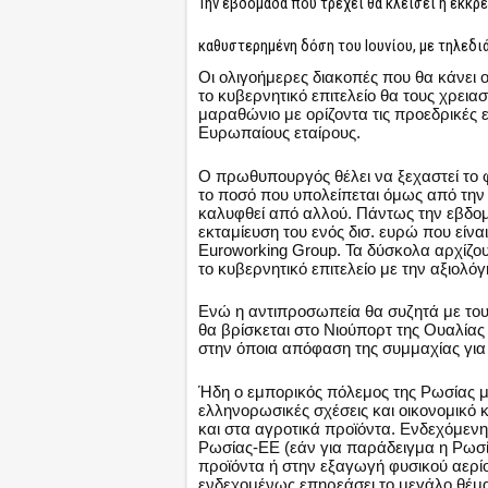
Την εβδομάδα που τρέχει θα κλείσει η εκκρε
καθυστερημένη δόση του Ιουνίου, με τηλεδι
Οι ολιγοήμερες διακοπές που θα κάνει 
το κυβερνητικό επιτελείο θα τους χρει
μαραθώνιο με ορίζοντα τις προεδρικές ε
Ευρωπαίους εταίρους.
Ο πρωθυπουργός θέλει να ξεχαστεί το 
το ποσό που υπολείπεται όμως από την 
καλυφθεί από αλλού. Πάντως την εβδομά
εκταμίευση του ενός δισ. ευρώ που είνα
Euroworking Group. Τα δύσκολα αρχίζο
το κυβερνητικό επιτελείο με την αξιολόγ
Ενώ η αντιπροσωπεία θα συζητά με το
θα βρίσκεται στο Νιούπορτ της Ουαλίας
στην όποια απόφαση της συμμαχίας για
Ήδη ο εμπορικός πόλεμος της Ρωσίας με
ελληνορωσικές σχέσεις και οικονομικό
και στα αγροτικά προϊόντα. Ενδεχόμεν
Ρωσίας-ΕΕ (εάν για παράδειγμα η Ρωσία
προϊόντα ή στην εξαγωγή φυσικού αερίο
ενδεχομένως επηρεάσει το μεγάλο θέμα