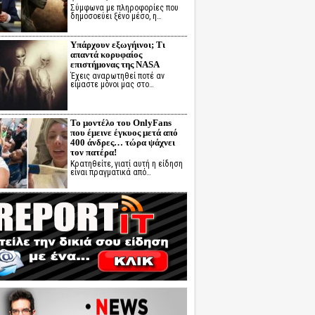
Σύμφωνα με πληροφορίες που
δημοσοεύει ξένο μέσο, η…
Υπάρχουν εξωγήινοι; Τι
απαντά κορυφαίος
επιστήμονας της NASA
Έχεις αναρωτηθεί ποτέ αν
είμαστε μόνοι μας στο…
Το μοντέλο του OnlyFans
που έμεινε έγκυος μετά από
400 άνδρες… τώρα ψάχνει
τον πατέρα!
Κρατηθείτε, γιατί αυτή η είδηση
είναι πραγματικά από…