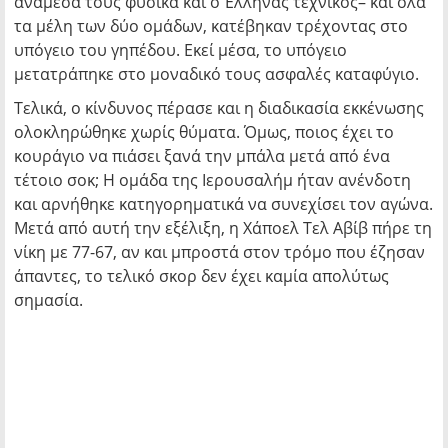
ανάμεσά τους φυσικά και ο Έλληνας τεχνικός– και όλα
τα μέλη των δύο ομάδων, κατέβηκαν τρέχοντας στο
υπόγειο του γηπέδου. Εκεί μέσα, το υπόγειο
μετατράπηκε στο μοναδικό τους ασφαλές καταφύγιο.
Τελικά, ο κίνδυνος πέρασε και η διαδικασία εκκένωσης
ολοκληρώθηκε χωρίς θύματα. Όμως, ποιος έχει το
κουράγιο να πιάσει ξανά την μπάλα μετά από ένα
τέτοιο σοκ; Η ομάδα της Ιερουσαλήμ ήταν ανένδοτη
και αρνήθηκε κατηγορηματικά να συνεχίσει τον αγώνα.
Μετά από αυτή την εξέλιξη, η Χάποελ Τελ Αβίβ πήρε τη
νίκη με 77-67, αν και μπροστά στον τρόμο που έζησαν
άπαντες, το τελικό σκορ δεν έχει καμία απολύτως
σημασία.