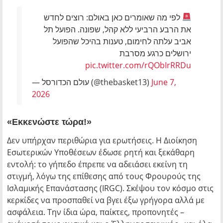
לפי מה שאומרים כאן באולם: רוצים לחדש
את הרבע הרביעי ללא קהל, שפונה. הפועל תל
אביב עלתה לחימום, טענות בהיכל שהפועל
ירושלים כרגע מסרבת
pic.twitter.com/rQObIrRRDu
— עולם הכדורסל (@thebasket13)
June 7,
2026
«Εκκενώστε τώρα!»
Δεν υπήρχαν περιθώρια για ερωτήσεις. Η Διοίκηση
Εσωτερικών Υποθέσεων έδωσε ρητή και ξεκάθαρη
εντολή: το γήπεδο έπρεπε να αδειάσει εκείνη τη
στιγμή, λόγω της επίθεσης από τους Φρουρούς της
Ισλαμικής Επανάστασης (IRGC). Σκέψου τον κόσμο στις
κερκίδες να προσπαθεί να βγει έξω γρήγορα αλλά με
ασφάλεια. Την ίδια ώρα, παίκτες, προπονητές –