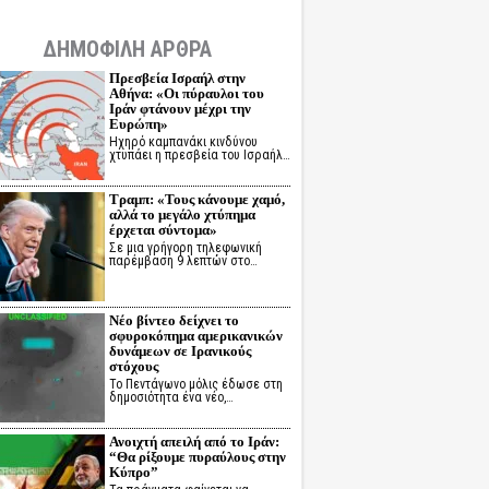
ΔΗΜΟΦΙΛΗ ΑΡΘΡΑ
Πρεσβεία Ισραήλ στην
Αθήνα: «Οι πύραυλοι του
Ιράν φτάνουν μέχρι την
Ευρώπη»
Ηχηρό καμπανάκι κινδύνου
χτυπάει η πρεσβεία του Ισραήλ…
Τραμπ: «Τους κάνουμε χαμό,
αλλά το μεγάλο χτύπημα
έρχεται σύντομα»
Σε μια γρήγορη τηλεφωνική
παρέμβαση 9 λεπτών στο…
Νέο βίντεο δείχνει το
σφυροκόπημα αμερικανικών
δυνάμεων σε Ιρανικούς
στόχους
Το Πεντάγωνο μόλις έδωσε στη
δημοσιότητα ένα νέο,…
Ανοιχτή απειλή από το Ιράν:
“Θα ρίξουμε πυραύλους στην
Κύπρο”