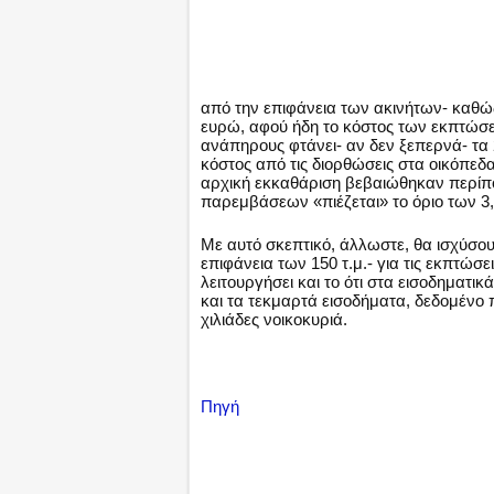
από την επιφάνεια των ακινήτων- καθώς 
ευρώ, αφού ήδη το κόστος των εκπτώσε
ανάπηρους φτάνει- αν δεν ξεπερνά- τα 2
κόστος από τις διορθώσεις στα οικόπεδα
αρχική εκκαθάριση βεβαιώθηκαν περίπ
παρεμβάσεων «πιέζεται» το όριο των 3,
Με αυτό σκεπτικό, άλλωστε, θα ισχύσουν
επιφάνεια των 150 τ.μ.- για τις εκπτώσ
λειτουργήσει και το ότι στα εισοδηματ
και τα τεκμαρτά εισοδήματα, δεδομένο 
χιλιάδες νοικοκυριά.
Πηγή