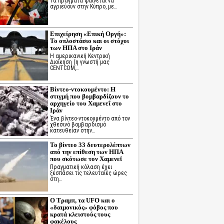
Τα πράγματα φαίνεται να
αγριεύουν στην Κύπρο, με…
Επιχείρηση «Επική Οργή»:
Το οπλοστάσιο και οι στόχοι
των ΗΠΑ στο Ιράν
Η αμερικανική Κεντρική
Διοίκηση (η γνωστή μας
CENTCOM,…
Βίντεο-ντοκουμέντο: Η
στιγμή που βομβαρδίζουν το
αρχηγείο του Χαμενεΐ στο
Ιράν
Ένα βίντεο-ντοκουμέντο από τον
χθεσινό βομβαρδισμό
κατευθείαν στην…
Το βίντεο 33 δευτερολέπτων
από την επίθεση των ΗΠΑ
που σκότωσε τον Χαμενεΐ
Πραγματική κόλαση έχει
ξεσπάσει τις τελευταίες ώρες
στη…
Ο Τραμπ, τα UFO και ο
«δαιμονικός» φόβος που
κρατά κλειστούς τους
φακέλους