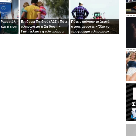
 Pass πάλι;
Επίδομα Παιδιού (Α21): Πότε
Πότε μπαίνουν τα λεφτά
και τι είναι
πληρώνεται η 2η δόση –
στους αγρότες – Όλο το
”
Γιατί έκλεισε η πλατφόρμα
πρόγραμμα πληρωμών
μέχρι το τέλος του ’26