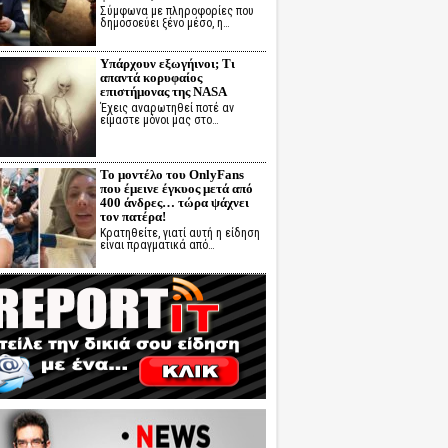
Σύμφωνα με πληροφορίες που
δημοσοεύει ξένο μέσο, η…
Υπάρχουν εξωγήινοι; Τι
απαντά κορυφαίος
επιστήμονας της NASA
Έχεις αναρωτηθεί ποτέ αν
είμαστε μόνοι μας στο…
Το μοντέλο του OnlyFans
που έμεινε έγκυος μετά από
400 άνδρες… τώρα ψάχνει
τον πατέρα!
Κρατηθείτε, γιατί αυτή η είδηση
είναι πραγματικά από…