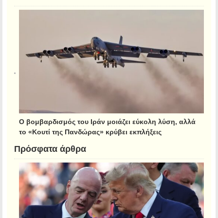
Ο βομβαρδισμός του Ιράν μοιάζει εύκολη λύση, αλλά
το «Κουτί της Πανδώρας» κρύβει εκπλήξεις
Πρόσφατα άρθρα