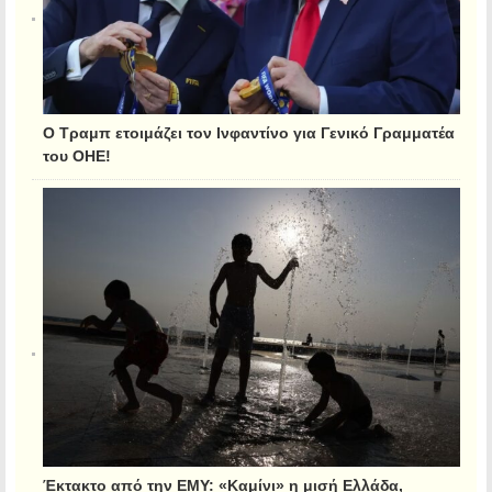
Ο Τραμπ ετοιμάζει τον Ινφαντίνο για Γενικό Γραμματέα
του ΟΗΕ!
Έκτακτο από την ΕΜΥ: «Καμίνι» η μισή Ελλάδα,