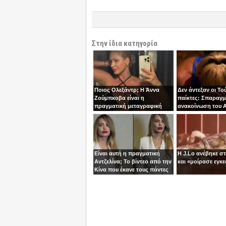
Στην ίδια κατηγορία
Ποιος Ολεξάντρ; Η Άννα
Δεν άντεξαν οι Το
Ζούμπκοβα είναι η
παίκτες: Σπαραγμ
πραγματική μεταγραφική
ανακοίνωση του Α
“βόμβα” της ΑΕΚ!
τoν Σταύρο
Είναι αυτή η πραγματική
Η J.Lo ανέβηκε σ
Αντζελίνα; Το βίντεο από την
και «μοίρασε εγκε
Κίνα που έκανε τους πάντες
να μιλούν για κλώνους