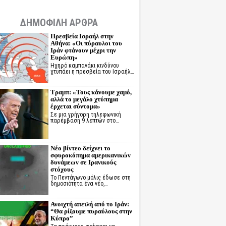
ΔΗΜΟΦΙΛΗ ΑΡΘΡΑ
Πρεσβεία Ισραήλ στην
Αθήνα: «Οι πύραυλοι του
Ιράν φτάνουν μέχρι την
Ευρώπη»
Ηχηρό καμπανάκι κινδύνου
χτυπάει η πρεσβεία του Ισραήλ…
Τραμπ: «Τους κάνουμε χαμό,
αλλά το μεγάλο χτύπημα
έρχεται σύντομα»
Σε μια γρήγορη τηλεφωνική
παρέμβαση 9 λεπτών στο…
Νέο βίντεο δείχνει το
σφυροκόπημα αμερικανικών
δυνάμεων σε Ιρανικούς
στόχους
Το Πεντάγωνο μόλις έδωσε στη
δημοσιότητα ένα νέο,…
Ανοιχτή απειλή από το Ιράν:
“Θα ρίξουμε πυραύλους στην
Κύπρο”