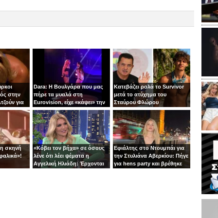
ύρκοι
Dara: Η Βουλγάρα που μας
Κατεβάζει ρολά το Survivor
ός στην
πήρε τα μυαλά στη
μετά το ατύχημα του
τζούν για
Eurovision, είχε «κάψει» την
Σταύρου Φλώρου
πίστα με τη Φουρέιρα!
τη σκηνή
«Κόβει τον βήχα» σε όσους
Εφιάλτης στο Ντουμπάι για
φαλικά»!
λένε ότι λέει ψέματα η
την Στυλιάνα Αβερκίου: Πήγε
Αγγελική Ηλιάδη: Έρχονται
για hens party και βρέθηκε
αγωγές!
στις αναχαιτίσεις των
πυραύλων