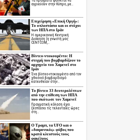
Τα πράγματα φαίνεται να
αγριεύουν στην Κύπρο, με…
Επιχείρηση «Επική Οργή»:
Το οπλοστάσιο και οι στόχοι
των ΗΠΑ στο Ιράν
Η αμερικανική Κεντρική
Διοίκηση (η γνωστή μας
CENTCOM,…
Βίντεο-ντοκουμέντο: Η
στιγμή που βομβαρδίζουν το
αρχηγείο του Χαμενεΐ στο
Ιράν
Ένα βίντεο-ντοκουμέντο από τον
χθεσινό βομβαρδισμό
κατευθείαν στην…
Το βίντεο 33 δευτερολέπτων
από την επίθεση των ΗΠΑ
που σκότωσε τον Χαμενεΐ
Πραγματική κόλαση έχει
ξεσπάσει τις τελευταίες ώρες
στη…
Ο Τραμπ, τα UFO και ο
«δαιμονικός» φόβος που
κρατά κλειστούς τους
φακέλους