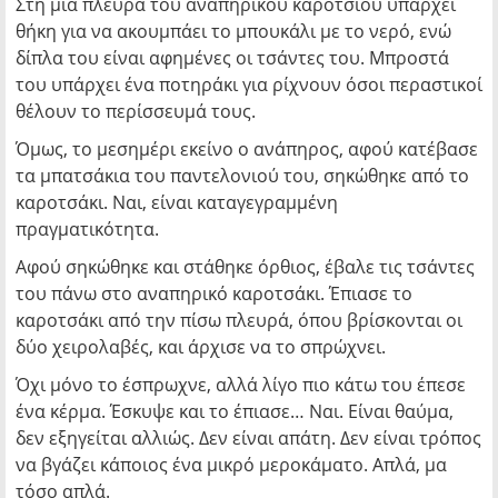
Στη μία πλευρά του αναπηρικού καροτσιού υπάρχει
θήκη για να ακουμπάει το μπουκάλι με το νερό, ενώ
δίπλα του είναι αφημένες οι τσάντες του. Μπροστά
του υπάρχει ένα ποτηράκι για ρίχνουν όσοι περαστικοί
θέλουν το περίσσευμά τους.
Όμως, το μεσημέρι εκείνο ο ανάπηρος, αφού κατέβασε
τα μπατσάκια του παντελονιού του, σηκώθηκε από το
καροτσάκι. Ναι, είναι καταγεγραμμένη
πραγματικότητα.
Αφού σηκώθηκε και στάθηκε όρθιος, έβαλε τις τσάντες
του πάνω στο αναπηρικό καροτσάκι. Έπιασε το
καροτσάκι από την πίσω πλευρά, όπου βρίσκονται οι
δύο χειρολαβές, και άρχισε να το σπρώχνει.
Όχι μόνο το έσπρωχνε, αλλά λίγο πιο κάτω του έπεσε
ένα κέρμα. Έσκυψε και το έπιασε… Ναι. Είναι θαύμα,
δεν εξηγείται αλλιώς. Δεν είναι απάτη. Δεν είναι τρόπος
να βγάζει κάποιος ένα μικρό μεροκάματο. Απλά, μα
τόσο απλά.