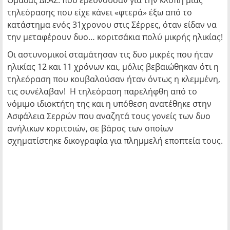
Ομάδας ΔΙ.ΑΣ. που ερευνούσαν για την κλοπή μιας
τηλεόρασης που είχε κάνει «φτερά» έξω από το
κατάστημα ενός 31χρονου στις Σέρρες, όταν είδαν να
την μεταφέρουν δυο… κοριτσάκια πολύ μικρής ηλικίας!
Οι αστυνομικοί σταμάτησαν τις δυο μικρές που ήταν
ηλικίας 12 και 11 χρόνων και, μόλις βεβαιώθηκαν ότι η
τηλεόραση που κουβαλούσαν ήταν όντως η κλεμμένη,
τις συνέλαβαν! Η τηλεόραση παρελήφθη από το
νόμιμο ιδιοκτήτη της και η υπόθεση ανατέθηκε στην
Ασφάλεια Σερρών που αναζητά τους γονείς των δυο
ανήλικων κοριτσιών, σε βάρος των οποίων
σχηματίστηκε δικογραφία για πλημμελή εποπτεία τους.