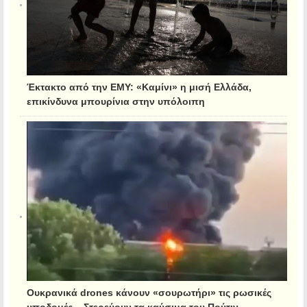
Έκτακτο από την ΕΜΥ: «Καμίνι» η μισή Ελλάδα,
επικίνδυνα μπουρίνια στην υπόλοιπη
Ουκρανικά drones κάνουν «σουρωτήρι» τις ρωσικές
υποδομές – Στερεύουν τα καύσιμα του Πούτιν