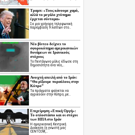
Τραμπ: «Τους κάνουμε χαμό,
αλλά το μεγάλο χτύπημα
έρχεται σύντομα»
Σε μια γρήγορη τηλεφωνική
παρέμβαση 9 λεπτών στο…
Νέο βίντεο δείχνει το
σφυροκόπημα αμερικανικών
δυνάμεων σε Ιρανικούς
στόχους
Το Πεντάγωνο μόλις έδωσε στη
δημοσιότητα ένα νέο,…
Ανοιχτή απειλή από το Ιράν:
“Θα ρίξουμε πυραύλους στην
Κύπρο”
Τα πράγματα φαίνεται να
αγριεύουν στην Κύπρο, με…
Επιχείρηση «Επική Οργή»:
Το οπλοστάσιο και οι στόχοι
των ΗΠΑ στο Ιράν
Η αμερικανική Κεντρική
Διοίκηση (η γνωστή μας
CENTCOM,…