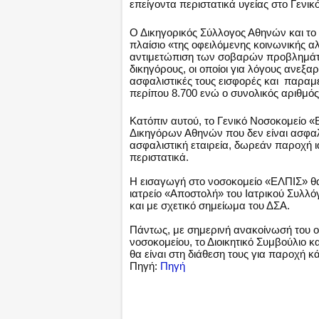
επείγοντα περιστατικά υγείας στο Γεν
Ο Δικηγορικός Σύλλογος Αθηνών και τ
πλαίσιο «της οφειλόμενης κοινωνικής α
αντιμετώπιση των σοβαρών προβλημάτων
δικηγόρους, οι οποίοι για λόγους ανεξα
ασφαλιστικές τους εισφορές και παραμέ
περίπου 8.700 ενώ ο συνολικός αριθμός
Κατόπιν αυτού, το Γενικό Νοσοκομείο «
Δικηγόρων Αθηνών που δεν είναι ασφαλι
ασφαλιστική εταιρεία, δωρεάν παροχή ι
περιστατικά.
Η εισαγωγή στο νοσοκομείο «ΕΛΠΙΣ» θα
ιατρείο «Αποστολή» του Ιατρικού Συλλ
και με σχετικό σημείωμα του ΔΣΑ.
Πάντως, με σημερινή ανακοίνωσή του ο 
νοσοκομείου, το Διοικητικό Συμβούλιο κα
θα είναι στη διάθεση τους για παροχή 
Πηγή:
Πηγή