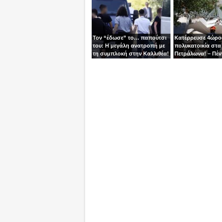
χειριστής
Τον “έδωσε” το… παπούτσι
Κατέρρευσε 4ώρ
του: Η μεγάλη ανατροπή με
πολυκατοικία στα
τη συμπλοκή στην Καλλιθέα!
Πετράλωνα! – Πέν
προσαγωγές