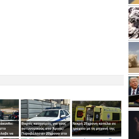
Ζάκυνθο:
Βαριές κατηγορίες για τους
Νεκρή 25χρονη κοπέλα σε
 στο
αστυνομικούς στο Άργος:
τροχαίο με τη μηχανή της
όλαβε να
Πυροβόλησαν 20χρονο στο
 στιγμή ο
κεφάλι