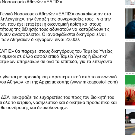
ικό Νοσοκομείο Αθηνών «ΕΛΠΙΣ».
ο Γενικό Νοσοκομείο Αθηνών «ΕΛΠΙΣ» ανακοίνωσαν στο
λληλεγγύης», την έναρξη της συνεργασίας τους, για την
 που έχει επιφέρει η οικονομική κρίση και στους
ρτήτους της θέλησής τους αδυνατούν να καταβάλουν τις
νουν ανασφάλιστοι. Οι ανασφάλιστοι δικηγόροι είναι
 των Αθηναίων δικηγόρων είναι 22.000.
ΕΛΠΙΣ» θα παρέχει στους δικηγόρους του Ταμείου Υγείας
σμένοι σε άλλο ασφαλιστικό Ταμείο Υγείας ή ιδιωτική
ατρικών υπηρεσιών σε όλα τα επίπεδα, για τα επείγοντα
 γίνεται με προσκόμιση παραπεμπτικού από το κοινωνικό
όγου Αθηνών και της Αρχιεπισκοπής (www.mkoapostoli.com)
ΔΣΑ «εκφράζει τις ευχαριστίες του προς τον διοικητή του
ι όλο το ιατρικό, νοσηλευτικό και διοικητικό προσωπικό και
κάθε συνδρομής και διευκόλυνσης».