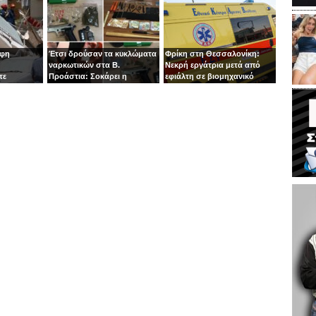
οφη
Έτσι δρούσαν τα κυκλώματα
Φρίκη στη Θεσσαλονίκη:
ναρκωτικών στα Β.
Νεκρή εργάτρια μετά από
τε
Προάστια: Σοκάρει η
εφιάλτη σε βιομηχανικό
εμπλοκή παιδιών 13 και 14
πλυντήριο
ετών