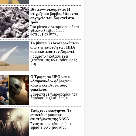
Βίντεο-ντοκουμέντο: Η
στιγμή που βομβαρδίζουν το
αρχηγείο του Χαμενεΐ στο
Ιράν
Ένα βίντεο-ντοκουμέντο από τον
χθεσινό βομβαρδισμό
κατευθείαν στην…
Το βίντεο 33 δευτερολέπτων
από την επίθεση των ΗΠΑ
που σκότωσε τον Χαμενεΐ
Πραγματική κόλαση έχει
ξεσπάσει τις τελευταίες ώρες
στη…
Ο Τραμπ, τα UFO και ο
«δαιμονικός» φόβος που
κρατά κλειστούς τους
φακέλους
Σύμφωνα με πληροφορίες που
δημοσοεύει ξένο μέσο, η…
Υπάρχουν εξωγήινοι; Τι
απαντά κορυφαίος
επιστήμονας της NASA
Έχεις αναρωτηθεί ποτέ αν
είμαστε μόνοι μας στο…