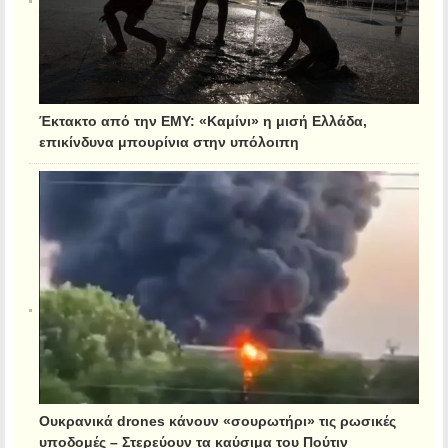
Έκτακτο από την ΕΜΥ: «Καμίνι» η μισή Ελλάδα,
επικίνδυνα μπουρίνια στην υπόλοιπη
Ουκρανικά drones κάνουν «σουρωτήρι» τις ρωσικές
υποδομές – Στερεύουν τα καύσιμα του Πούτιν