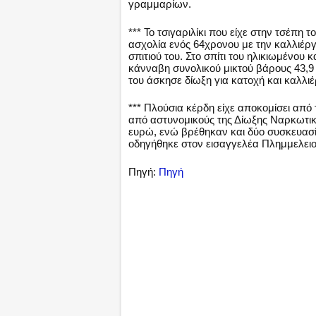
γραμμαρίων.
*** Το τσιγαριλίκι που είχε στην τσέπ
ασχολία ενός 64χρονου με την καλλιέργ
σπιτιού του. Στο σπίτι του ηλικιωμένου
κάνναβη συνολικού μικτού βάρους 43,
του άσκησε δίωξη για κατοχή και καλλι
*** Πλούσια κέρδη είχε αποκομίσει απ
από αστυνομικούς της Δίωξης Ναρκωτικώ
ευρώ, ενώ βρέθηκαν και δύο συσκευασ
οδηγήθηκε στον εισαγγελέα Πλημμελει
Πηγή:
Πηγή