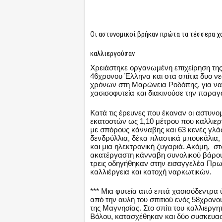
Οι αστυνομικοί βρήκαν πρώτα τα τέσσερα χ
καλλιεργούσαν
Χρειάστηκε οργανωμένη επιχείρηση της
46χρονου Έλληνα και στα σπίτια δυο ν
χρόνων στη Μαρώνεια Ροδόπης, για να
χασισοφυτεία και διακινούσε την παραγ
Κατά τις έρευνες που έκαναν οι αστυν
εκατοστών ως 1,10 μέτρου που καλλιεργ
με σπόρους κάνναβης και 63 κενές γλάσ
δενδρύλλια, δέκα πλαστικά μπουκάλια, 
και μια ηλεκτρονική ζυγαριά. Ακόμη, στ
ακατέργαστη κάνναβη συνολικού βάρους
τρεις οδηγήθηκαν στην εισαγγελέα Πρ
καλλιέργεια και κατοχή ναρκωτικών.
*** Μια φυτεία από επτά χασισόδεντρα 
από την αυλή του σπιτιού ενός 58χρονο
της Μαγνησίας. Στο σπίτι του καλλιερ
Βόλου, κατασχέθηκαν και δύο συσκευα