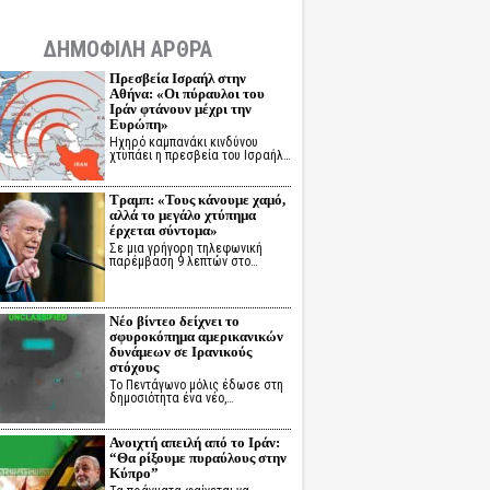
ΔΗΜΟΦΙΛΗ ΑΡΘΡΑ
Πρεσβεία Ισραήλ στην
Αθήνα: «Οι πύραυλοι του
Ιράν φτάνουν μέχρι την
Ευρώπη»
Ηχηρό καμπανάκι κινδύνου
χτυπάει η πρεσβεία του Ισραήλ…
Τραμπ: «Τους κάνουμε χαμό,
αλλά το μεγάλο χτύπημα
έρχεται σύντομα»
Σε μια γρήγορη τηλεφωνική
παρέμβαση 9 λεπτών στο…
Νέο βίντεο δείχνει το
σφυροκόπημα αμερικανικών
δυνάμεων σε Ιρανικούς
στόχους
Το Πεντάγωνο μόλις έδωσε στη
δημοσιότητα ένα νέο,…
Ανοιχτή απειλή από το Ιράν:
“Θα ρίξουμε πυραύλους στην
Κύπρο”