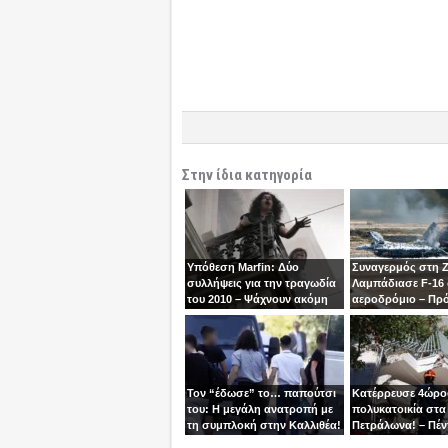
Στην ίδια κατηγορία
Υπόθεση Marfin: Δύο
Συναγερμός στη 
συλλήψεις για την τραγωδία
Λαμπάδιασε F-16
του 2010 – Ψάχνουν ακόμη
αεροδρόμιο – Πρ
μία γυναίκα
βγει την τελευταία
χειριστής
Τον “έδωσε” το… παπούτσι
Κατέρρευσε 4ώρ
του: Η μεγάλη ανατροπή με
πολυκατοικία στα
τη συμπλοκή στην Καλλιθέα!
Πετράλωνα! – Πέν
προσαγωγές