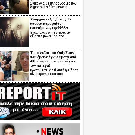
Σύμφωνα με πληροφορίες που
δημοσοεύει ξένο μέσο, η…
Υπάρχουν εξωγήινοι; Τι
απαντά κορυφαίος
επιστήμονας της NASA
Έχεις αναρωτηθεί ποτέ αν
είμαστε μόνοι μας στο…
Το μοντέλο του OnlyFans
που έμεινε έγκυος μετά από
400 άνδρες… τώρα ψάχνει
τον πατέρα!
Κρατηθείτε, γιατί αυτή η είδηση
είναι πραγματικά από…