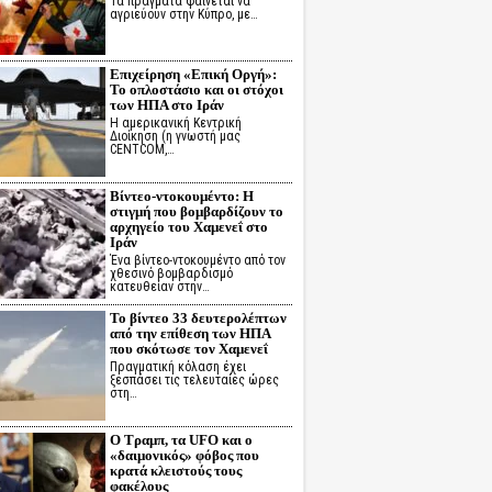
Τα πράγματα φαίνεται να
αγριεύουν στην Κύπρο, με…
Επιχείρηση «Επική Οργή»:
Το οπλοστάσιο και οι στόχοι
των ΗΠΑ στο Ιράν
Η αμερικανική Κεντρική
Διοίκηση (η γνωστή μας
CENTCOM,…
Βίντεο-ντοκουμέντο: Η
στιγμή που βομβαρδίζουν το
αρχηγείο του Χαμενεΐ στο
Ιράν
Ένα βίντεο-ντοκουμέντο από τον
χθεσινό βομβαρδισμό
κατευθείαν στην…
Το βίντεο 33 δευτερολέπτων
από την επίθεση των ΗΠΑ
που σκότωσε τον Χαμενεΐ
Πραγματική κόλαση έχει
ξεσπάσει τις τελευταίες ώρες
στη…
Ο Τραμπ, τα UFO και ο
«δαιμονικός» φόβος που
κρατά κλειστούς τους
φακέλους