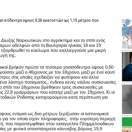
ασισόδεντρα ύψους 0,50 εκατοστών ως 1,10 μέτρου που
 Δίωξης Ναρκωτικών στο αγρόκτημα και το σπίτι ενός
εαρών αδελφών από τη Βουλγαρία ηλικίας 18 και 19
 εξαρθρωθεί το κύκλωμα που καλλιεργούσε μια μικρή
ωγή της.
ομικοί βρήκαν πρώτα τα τέσσερα χασισόδεντρα ύψους 0,50
ούσαν μαζί ο 46χρονος με τον 18χρονο, μαζί με ένα κουτί
τρες στις οποίες σχεδίαζαν να φυτέψουν και άλλα
ένα λάστιχο ποτίσματος,, ένδεκα κενές νάιλον συσκευασίες
ο σπίτι του 18χρονου βρέθηκαν τρεις συσκευασίες με
 22,8 γραμμαρίων που κατείχε μαζί με τον 19χρονο. Κι οι
ωτοδικών Ροδόπης κατηγορούμενοι κατά περίπτωση για
ύψους ενάμισι ως δυο μέτρων ξερίζωσαν οι αστυνομικοί
υ για τον οποίο είχαν πληροφορίες, στην ευρύτερη περιοχή
γητή, που παραπέμφθηκε στον εισαγγελέα Πλημμελειοδικών
σίες με φυτικά αποσπάσματα κάνναβης βάρους 19,9