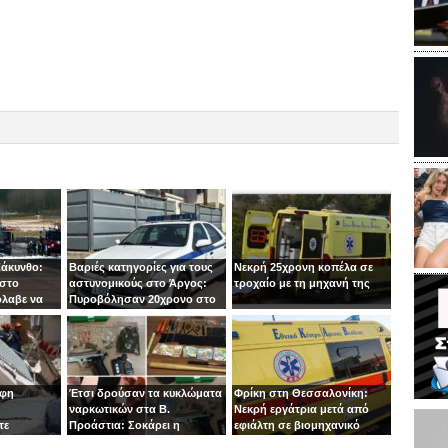
Ζάκυνθο:
Βαριές κατηγορίες για τους
Νεκρή 25χρονη κοπέλα σε
 στο
αστυνομικούς στο Άργος:
τροχαίο με τη μηχανή της
όλαβε να
Πυροβόλησαν 20χρονο στο
 στιγμή ο
κεφάλι
οφη
Έτσι δρούσαν τα κυκλώματα
Φρίκη στη Θεσσαλονίκη:
ναρκωτικών στα Β.
Νεκρή εργάτρια μετά από
τε
Προάστια: Σοκάρει η
εφιάλτη σε βιομηχανικό
εμπλοκή παιδιών 13 και 14
πλυντήριο