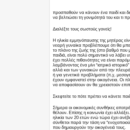
προσπαθούν να κάνουν ένα παιδί και δεν
να βελτιώσει τη γονιμότητά του και τι π
Διαλέξτε τους σωστούς γονείς!
Η ηλικία εμμηνόπαυσης της μητέρας είνα
νεαρή γυναίκα προβλέπουμε ότι θα μπει
το πλάνο της ζωής της (στο βαθμό που μ
παιδιά, είναι πολύ σημαντικό να λάβει 
έχει πολλές πιθανότητες να είναι παρόμ
λαμβάνοντας ένα μίνι “ιατρικό ιστορικό
αλλά και των γυναικών από την πλευρά 
ή για γενετικά προβλήματα (π.χ. μεσογε
έχουν εμφανιστεί στην οικογένεια. Οι πλ
να αποφασίσουν αν θα χρειαστούν επιπλ
Σκεφτείτε το πότε πρέπει να κάνετε παι
Σήμερα οι οικονομικές συνθήκες αποτρέ
θέλουν. Επίσης η κοινωνία έχει αλλάξει
ηλικία των 20 ετών ενώ τώρα έχει ανέβει 
σύνθετοι παρά την τάση να “ενοχοποιούντ
που δημιουργούν την οικογένειά τους.