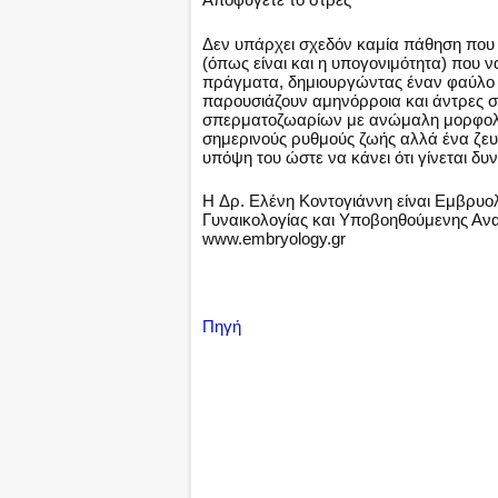
Δεν υπάρχει σχεδόν καμία πάθηση που ν
(όπως είναι και η υπογονιμότητα) που 
πράγματα, δημιουργώντας έναν φαύλο 
παρουσιάζουν αμηνόρροια και άντρες 
σπερματοζωαρίων με ανώμαλη μορφολογ
σημερινούς ρυθμούς ζωής αλλά ένα ζευγ
υπόψη του ώστε να κάνει ότι γίνεται δυ
H Δρ. Ελένη Κοντογιάννη είναι Εμβρυολό
Γυναικολογίας και Υποβοηθούμενης Α
www.embryology.gr
Πηγή