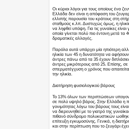
Οι κύριοι λόγοι για τους οποίους ένα 
Ελλάδα δεν είναι η απόφαση του ζευγαρι
ελλιπής παρουσία του κράτους στη στήρ
σταθμούς κ.λπ. Δυστυχώς όμως, η ηλικί
να ληφθεί υπόψη. Για τις γυναίκες είναι
οποία γίνεται πολύ πιο έντονη μετά τα 4
δραματικές αλλαγές.
Παρόλα αυτά υπάρχει μία ηπιότερη αλλά
ηλικία των 45 η δυνατότητα να αφήσουν 
άντρες πάνω από τα 35 έχουν διπλάσιες
άντρες μικρότερους από 25. Επίσης, σε
σπερματέγχυση ο χρόνος που απαιτείται
την ηλικία.
Διατήρηση φυσιολογικού βάρους
Το 13% όλων των περιπτώσεων υπογονιμό
σε πολύ υψηλό βάρος. Στην Ελλάδα η π
γονιμότητας λόγω του βάρους τους είνα
να διερευνηθεί με το γιατρό της γυναίκ
πιθανό σύνδρομο πολυκυστικών ωοθηκών 
επίτευξη εγκυμοσύνης. Γενικά, η διατή
και στην περίπτωση που το ζευγάρι έχε