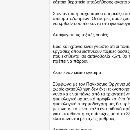
κάποια θεραπεία υποβοήθησης αναπα
Στον άντρα η παχυσαρκία επηρεάζει σα
σπερματοζωαρίων. Οι άντρες που έχουν
να έρθουν όσο πιο κοντά στο φυσιολογικ
Αποφύγετε τις τοξικές ουσίες
Εδώ και χρόνια είναι γνωστό ότι οι τοξ
εργασίες όπου εισπνέουν τοξικές ουσίες
που εκτίθενται σε ακτινοβολία κ.λπ. θα
πρέπει να πάρουν.
Δείτε έναν ειδικό έγκαιρα
Σύμφωνα με τον Παγκόσμιο Οργανισμό 
χωρίς αντισύλληψη δεν έχει τεκνοποιήσε
γυναίκα είναι πάνω από τα τριανταπέντ
φυσιολογικό ορμονικό προφίλ και ένα “ε
φυσιολογικό σπερμοδιάγραμμα, θα πρέπε
μειώνεται και είναι καλό ένα πιθανό πρ
γιατί οι πιθανότητες επίτευξης μετά τα
ελαττώνονται με ταχείς ρυθμούς.
Αποφύγετε το στρες