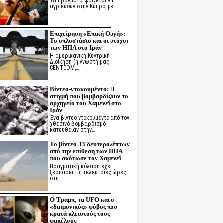
Τα πράγματα φαίνεται να
αγριεύουν στην Κύπρο, με…
Επιχείρηση «Επική Οργή»:
Το οπλοστάσιο και οι στόχοι
των ΗΠΑ στο Ιράν
Η αμερικανική Κεντρική
Διοίκηση (η γνωστή μας
CENTCOM,…
Βίντεο-ντοκουμέντο: Η
στιγμή που βομβαρδίζουν το
αρχηγείο του Χαμενεΐ στο
Ιράν
Ένα βίντεο-ντοκουμέντο από τον
χθεσινό βομβαρδισμό
κατευθείαν στην…
Το βίντεο 33 δευτερολέπτων
από την επίθεση των ΗΠΑ
που σκότωσε τον Χαμενεΐ
Πραγματική κόλαση έχει
ξεσπάσει τις τελευταίες ώρες
στη…
Ο Τραμπ, τα UFO και ο
«δαιμονικός» φόβος που
κρατά κλειστούς τους
φακέλους