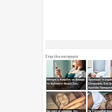
Στην ίδια κατηγορία
Μπορεί η Καφεΐνη να Βλάψει
Προσοχή! 6 Σημάδ
το Αγέννητο Μωρό Σας;
Σύντροφός Σου Δε
Αγαπάει Πραγματ
Να γιατί οι γυναίκες δεν
Τα 7 σημάδια που