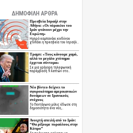
ΔΗΜΟΦΙΛΗ ΑΡΘΡΑ
Πρεσβεία Ισραήλ στην
Αθήνα: «Οι πύραυλοι του
Ιράν φτάνουν μέχρι την
Ευρώπη»
Ηχηρό καμπανάκι κινδύνου
χτυπάει η πρεσβεία του Ισραήλ…
Τραμπ: «Τους κάνουμε χαμό,
αλλά το μεγάλο χτύπημα
έρχεται σύντομα»
Σε μια γρήγορη τηλεφωνική
παρέμβαση 9 λεπτών στο…
Νέο βίντεο δείχνει το
σφυροκόπημα αμερικανικών
δυνάμεων σε Ιρανικούς
στόχους
Το Πεντάγωνο μόλις έδωσε στη
δημοσιότητα ένα νέο,…
Ανοιχτή απειλή από το Ιράν:
“Θα ρίξουμε πυραύλους στην
Κύπρο”