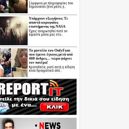
Σύμφωνα με πληροφορίες που
δημοσοεύει ξένο μέσο, η…
Υπάρχουν εξωγήινοι; Τι
απαντά κορυφαίος
επιστήμονας της NASA
Έχεις αναρωτηθεί ποτέ αν
είμαστε μόνοι μας στο…
Το μοντέλο του OnlyFans
που έμεινε έγκυος μετά από
400 άνδρες… τώρα ψάχνει
τον πατέρα!
Κρατηθείτε, γιατί αυτή η είδηση
είναι πραγματικά από…