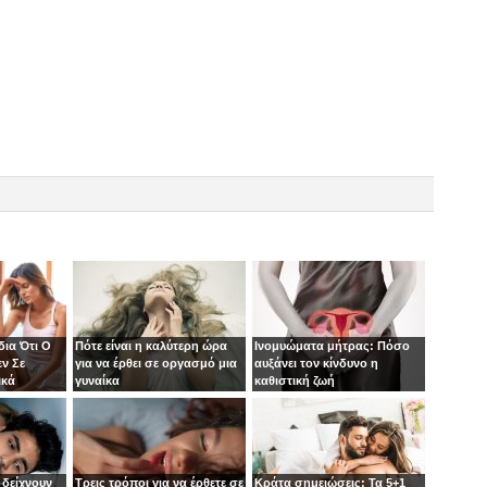
ια Ότι Ο
Πότε είναι η καλύτερη ώρα
Ινομυώματα μήτρας: Πόσο
ν Σε
για να έρθει σε οργασμό μια
αυξάνει τον κίνδυνο η
ικά
γυναίκα
καθιστική ζωή
 δείχνουν
Τρεις τρόποι για να έρθετε σε
Κράτα σημειώσεις: Τα 5+1