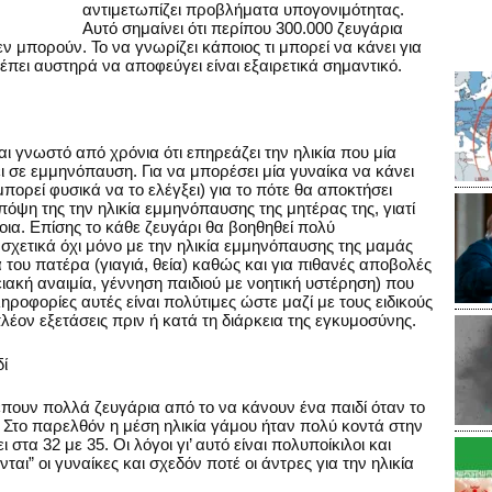
αντιμετωπίζει προβλήματα υπογονιμότητας.
Αυτό σημαίνει ότι περίπου 300.000 ζευγάρια
 μπορούν. Το να γνωρίζει κάποιος τι μπορεί να κάνει για
ρέπει αυστηρά να αποφεύγει είναι εξαιρετικά σημαντικό.
ι γνωστό από χρόνια ότι επηρεάζει την ηλικία που μία
 σε εμμηνόπαυση. Για να μπορέσει μία γυναίκα να κάνει
πορεί φυσικά να το ελέγξει) για το πότε θα αποκτήσει
υπόψη της την ηλικία εμμηνόπαυσης της μητέρας της, γιατί
οια. Επίσης το κάθε ζευγάρι θα βοηθηθεί πολύ
” σχετικά όχι μόνο με την ηλικία εμμηνόπαυσης της μαμάς
του πατέρα (γιαγιά, θεία) καθώς και για πιθανές αποβολές
ιακή αναιμία, γέννηση παιδιού με νοητική υστέρηση) που
ηροφορίες αυτές είναι πολύτιμες ώστε μαζί με τους ειδικούς
έον εξετάσεις πριν ή κατά τη διάρκεια της εγκυμοσύνης.
δί
πουν πολλά ζευγάρια από το να κάνουν ένα παιδί όταν το
. Στο παρελθόν η μέση ηλικία γάμου ήταν πολύ κοντά στην
στα 32 με 35. Οι λόγοι γι’ αυτό είναι πολυποίκιλοι και
αι” οι γυναίκες και σχεδόν ποτέ οι άντρες για την ηλικία