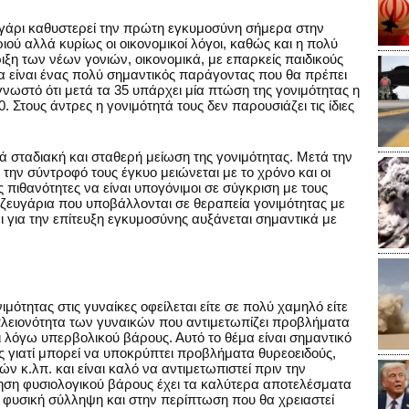
ζευγάρι καθυστερεί την πρώτη εγκυμοσύνη σήμερα στην
ού αλλά κυρίως οι οικονομικοί λόγοι, καθώς και η πολύ
ιξη των νέων γονιών, οικονομικά, με επαρκείς παιδικούς
α είναι ένας πολύ σημαντικός παράγοντας που θα πρέπει
 γνωστό ότι μετά τα 35 υπάρχει μία πτώση της γονιμότητας η
0. Στους άντρες η γονιμότητά τους δεν παρουσιάζει τις ίδιες
 σταδιακή και σταθερή μείωση της γονιμότητας. Μετά την
την σύντροφό τους έγκυο μειώνεται με το χρόνο και οι
 πιθανότητες να είναι υπογόνιμοι σε σύγκριση με τους
 ζευγάρια που υποβάλλονται σε θεραπεία γονιμότητας με
 για την επίτευξη εγκυμοσύνης αυξάνεται σημαντικά με
τητας στις γυναίκες οφείλεται είτε σε πολύ χαμηλό είτε
λειονότητα των γυναικών που αντιμετωπίζει προβλήματα
ι λόγω υπερβολικού βάρους. Αυτό το θέμα είναι σημαντικό
ας γιατί μπορεί να υποκρύπτει προβλήματα θυρεοειδούς,
κ.λπ. και είναι καλό να αντιμετωπιστεί πριν την
ρηση φυσιολογικού βάρους έχει τα καλύτερα αποτελέσματα
ι φυσική σύλληψη και στην περίπτωση που θα χρειαστεί