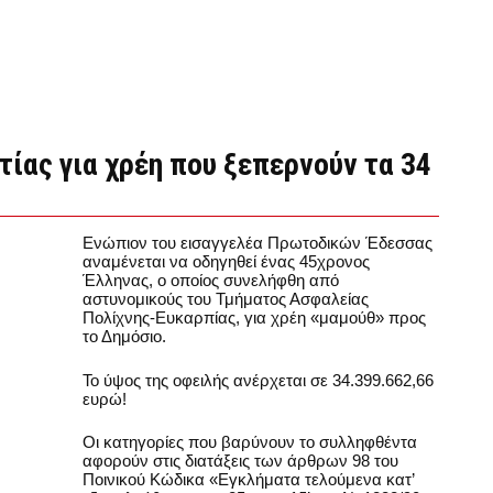
ίας για χρέη που ξεπερνούν τα 34
Ενώπιον του εισαγγελέα Πρωτοδικών Έδεσσας
αναμένεται να οδηγηθεί ένας 45χρονος
Έλληνας, ο οποίος συνελήφθη από
αστυνομικούς του Τμήματος Ασφαλείας
Πολίχνης-Ευκαρπίας, για χρέη «μαμούθ» προς
το Δημόσιο.
Το ύψος της οφειλής ανέρχεται σε 34.399.662,66
ευρώ!
Οι κατηγορίες που βαρύνουν το συλληφθέντα
αφορούν στις διατάξεις των άρθρων 98 του
Ποινικού Κώδικα «Εγκλήματα τελούμενα κατ’