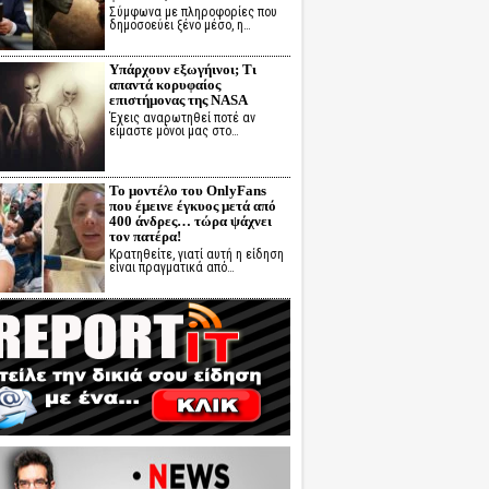
Σύμφωνα με πληροφορίες που
δημοσοεύει ξένο μέσο, η…
Υπάρχουν εξωγήινοι; Τι
απαντά κορυφαίος
επιστήμονας της NASA
Έχεις αναρωτηθεί ποτέ αν
είμαστε μόνοι μας στο…
Το μοντέλο του OnlyFans
που έμεινε έγκυος μετά από
400 άνδρες… τώρα ψάχνει
τον πατέρα!
Κρατηθείτε, γιατί αυτή η είδηση
είναι πραγματικά από…