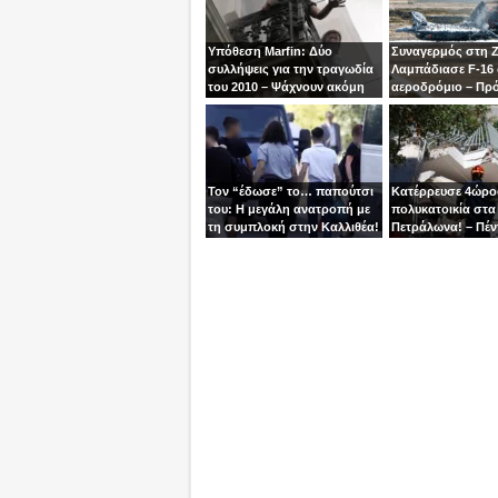
Υπόθεση Marfin: Δύο
Συναγερμός στη 
συλλήψεις για την τραγωδία
Λαμπάδιασε F-16
του 2010 – Ψάχνουν ακόμη
αεροδρόμιο – Πρ
μία γυναίκα
βγει την τελευταία
χειριστής
Τον “έδωσε” το… παπούτσι
Κατέρρευσε 4ώρ
του: Η μεγάλη ανατροπή με
πολυκατοικία στα
τη συμπλοκή στην Καλλιθέα!
Πετράλωνα! – Πέν
προσαγωγές