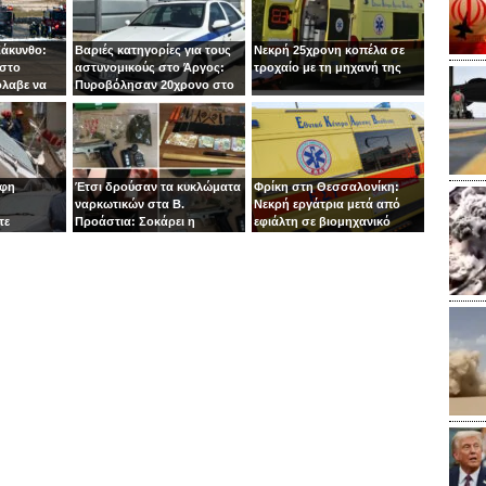
Ζάκυνθο:
Βαριές κατηγορίες για τους
Νεκρή 25χρονη κοπέλα σε
 στο
αστυνομικούς στο Άργος:
τροχαίο με τη μηχανή της
όλαβε να
Πυροβόλησαν 20χρονο στο
 στιγμή ο
κεφάλι
οφη
Έτσι δρούσαν τα κυκλώματα
Φρίκη στη Θεσσαλονίκη:
ναρκωτικών στα Β.
Νεκρή εργάτρια μετά από
τε
Προάστια: Σοκάρει η
εφιάλτη σε βιομηχανικό
εμπλοκή παιδιών 13 και 14
πλυντήριο
ετών