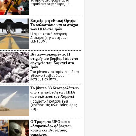
Τα πράγματα φαίνεται να
αγριεύουν στην Κύπρο, με…
Επιχείρηση «Επική Οργή»:
Το οπλοστάσιο και οι στόχοι
των ΗΠΑ στο Ιράν
Η αμερικανική Κεντρική
Διοίκηση (η γνωστή μας
CENTCOM,…
Βίντεο-ντοκουμέντο: Η
στιγμή που βομβαρδίζουν το
αρχηγείο του Χαμενεΐ στο
Ιράν
Ένα βίντεο-ντοκουμέντο από τον
χθεσινό βομβαρδισμό
κατευθείαν στην…
Το βίντεο 33 δευτερολέπτων
από την επίθεση των ΗΠΑ
που σκότωσε τον Χαμενεΐ
Πραγματική κόλαση έχει
ξεσπάσει τις τελευταίες ώρες
στη…
Ο Τραμπ, τα UFO και ο
«δαιμονικός» φόβος που
κρατά κλειστούς τους
φακέλους