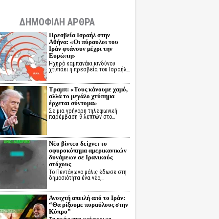
ΔΗΜΟΦΙΛΗ ΑΡΘΡΑ
Πρεσβεία Ισραήλ στην
Αθήνα: «Οι πύραυλοι του
Ιράν φτάνουν μέχρι την
Ευρώπη»
Ηχηρό καμπανάκι κινδύνου
χτυπάει η πρεσβεία του Ισραήλ…
Τραμπ: «Τους κάνουμε χαμό,
αλλά το μεγάλο χτύπημα
έρχεται σύντομα»
Σε μια γρήγορη τηλεφωνική
παρέμβαση 9 λεπτών στο…
Νέο βίντεο δείχνει το
σφυροκόπημα αμερικανικών
δυνάμεων σε Ιρανικούς
στόχους
Το Πεντάγωνο μόλις έδωσε στη
δημοσιότητα ένα νέο,…
Ανοιχτή απειλή από το Ιράν:
“Θα ρίξουμε πυραύλους στην
Κύπρο”