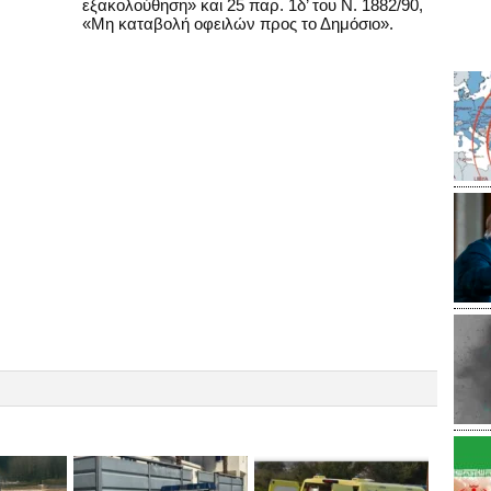
εξακολούθηση» και 25 παρ. 1δ’ του Ν. 1882/90,
«Μη καταβολή οφειλών προς το Δημόσιο».