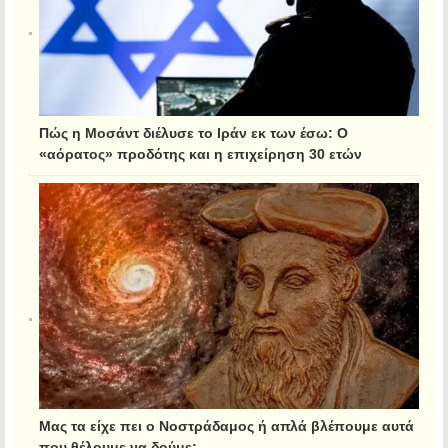
Πώς η Μοσάντ διέλυσε το Ιράν εκ των έσω: Ο
«αόρατος» προδότης και η επιχείρηση 30 ετών
Μας τα είχε πει ο Νοστράδαμος ή απλά βλέπουμε αυτά
που θέλουμε να δούμε;