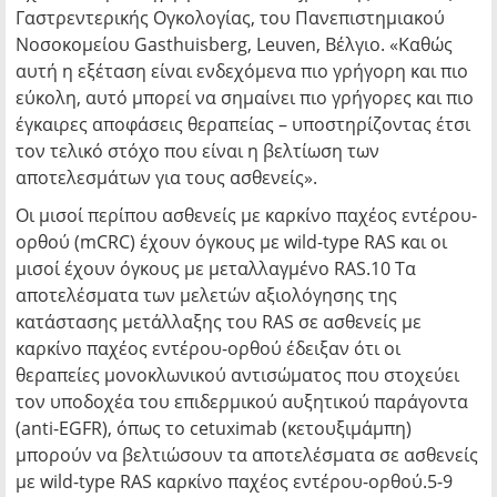
Γαστρεντερικής Ογκολογίας, του Πανεπιστημιακού
Νοσοκομείου Gasthuisberg, Leuven, Βέλγιο. «Καθώς
αυτή η εξέταση είναι ενδεχόμενα πιο γρήγορη και πιο
εύκολη, αυτό μπορεί να σημαίνει πιο γρήγορες και πιο
έγκαιρες αποφάσεις θεραπείας – υποστηρίζοντας έτσι
τον τελικό στόχο που είναι η βελτίωση των
αποτελεσμάτων για τους ασθενείς».
Οι μισοί περίπου ασθενείς με καρκίνο παχέος εντέρου-
ορθού (mCRC) έχουν όγκους με wild-type RAS και οι
μισοί έχουν όγκους με μεταλλαγμένο RAS.10 Τα
αποτελέσματα των μελετών αξιολόγησης της
κατάστασης μετάλλαξης του RAS σε ασθενείς με
καρκίνο παχέος εντέρου-ορθού έδειξαν ότι οι
θεραπείες μονοκλωνικού αντισώματος που στοχεύει
τον υποδοχέα του επιδερμικού αυξητικού παράγοντα
(anti-EGFR), όπως το cetuximab (κετουξιμάμπη)
μπορούν να βελτιώσουν τα αποτελέσματα σε ασθενείς
με wild-type RAS καρκίνο παχέος εντέρου-ορθού.5-9