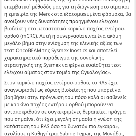
επεμβατική μέθοδός μας για τη διάγνωση στο αίμα και
η εμπειρία της Merck στα εξατομικευμένα φάρμακα, θα
ανοίξουν νέες δυνατότητες προηγμένου ελέγχου
βιοδείκτη στο μεταστατικό καρκίνο παχέος εντέρου-
ορθού (mCRC). Αυτή η συνεργασία είναι ένα ακόμη
μεγάλο βήμα στην ενίσχυση της κλινικής αξίας των
τεστ OncoBEAM της Sysmex Inostics και αποτελεί
χαρακτηριστικό παράδειγμα της συνολικής
στρατηγικής της Sysmex να φέρνει ευαίσθητα τεστ
ελέγχου αίματος στον τομέα της Ογκολογίας».
Στον καρκίνο παχέος εντέρου-ορθού, το RAS έχει
αναγνωρισθεί ως κύριος βιοδείκτης που μπορεί να
βοηθήσει στην πρόγνωση του πόσο καλά οι ασθενείς
με καρκίνο παχέος εντέρου-ορθού μπορούν να
ανταποκριθούν σε συγκεκριμένες θεραπείες, πράγμα
που σημαίνει ότι έχει μεγάλη σημασία η γνώση της
κατάσταση του RAS όσο το δυνατόν πιο έγκαιρα»,
σχολίασε η Καθηγήτρια Sabine Tejpar, της Μονάδας