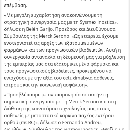
επέμβαση.
«Με μεγάλη ευχαρίστηση ανακοινώνουμε τη
στρατηγική συνεργασία μας με τη Sysmex Inostics»,
δήλωσε η Belén Garijo, Πρόεδρος και Διευθύνουσα
Σύμβουλος της Merck Serono. «Ως εταιρεία, έχουμε
ενστερνιστεί τις αρχές των εξατομικευμένων
φαρμάκων και των προγνωστικών βιοδεικτών. Αυτή η
συνεργασία αντανακλά τη δέσμευσή μας για μόχλευση
της εμπειρίας μας στα εξατομικευμένα φάρμακα και
τους προγνωστικούς βιοδείκτες, προκειμένου να
ενισχύσουμε την αξία του cetuximabγια ασθενείς,
ιατρούς και την κοινωνική ασφάλιση».
«Προσβλέπουμε με ανυπομονησία σε αυτήν τη
σημαντική συνεργασία με τη Merck Serono και στη
διάθεση της καινοτόμου τεχνολογίας μας στους
ασθενείς με μεταστατικό καρκίνο παχέος εντέρου-
ορθού (mCRC)», δήλωσε ο Fernando Andreu,
Διευθύνων Σύμβουλος της Sysmex Inostics. «Μαζί,η μη