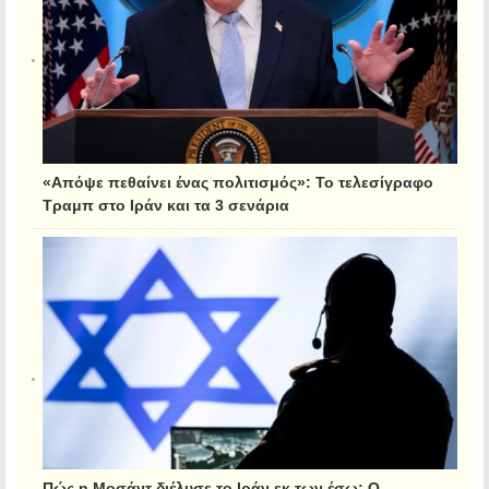
«Απόψε πεθαίνει ένας πολιτισμός»: Το τελεσίγραφο
Τραμπ στο Ιράν και τα 3 σενάρια
Πώς η Μοσάντ διέλυσε το Ιράν εκ των έσω: Ο