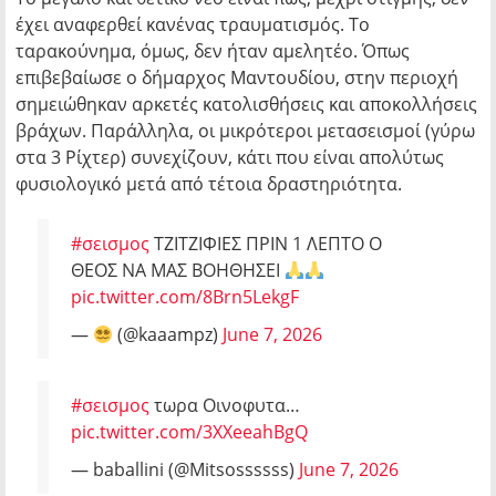
έχει αναφερθεί κανένας τραυματισμός. Το
ταρακούνημα, όμως, δεν ήταν αμελητέο. Όπως
επιβεβαίωσε ο δήμαρχος Μαντουδίου, στην περιοχή
σημειώθηκαν αρκετές κατολισθήσεις και αποκολλήσεις
βράχων. Παράλληλα, οι μικρότεροι μετασεισμοί (γύρω
στα 3 Ρίχτερ) συνεχίζουν, κάτι που είναι απολύτως
φυσιολογικό μετά από τέτοια δραστηριότητα.
#σεισμος
ΤΖΙΤΖΙΦΙΕΣ ΠΡΙΝ 1 ΛΕΠΤΟ Ο
ΘΕΟΣ ΝΑ ΜΑΣ ΒΟΗΘΗΣΕΙ
pic.twitter.com/8Brn5LekgF
—
(@kaaampz)
June 7, 2026
#σεισμος
τωρα Οινοφυτα…
pic.twitter.com/3XXeeahBgQ
— baballini (@Mitsossssss)
June 7, 2026