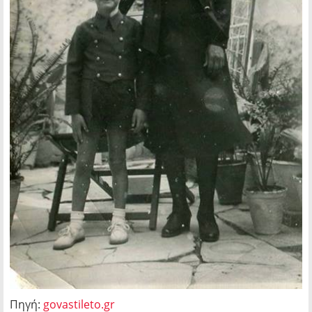
Πηγή:
govastileto.gr