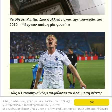
Υπόθεση Marfin: Δύο συλλήψεις για την τραγωδία του
2010 – Ψάχνουν ακόμη μία γυναίκα
Πώς ο Παναθηναϊκός «ασφάλισε» το deal με τη Λέστερ
για τον Κρίστιανσεν
Αυτός ο ιστότοπος χρησιμοποιεί cookie από το Google
OK
για την παροχή των υπηρεσιών του, για την
εξατομίκευση διαφημίσεων και για την ανάλυση της επισκεψιμότητας. Η Google