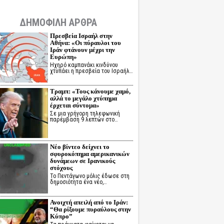
ΔΗΜΟΦΙΛΗ ΑΡΘΡΑ
Πρεσβεία Ισραήλ στην
Αθήνα: «Οι πύραυλοι του
Ιράν φτάνουν μέχρι την
Ευρώπη»
Ηχηρό καμπανάκι κινδύνου
χτυπάει η πρεσβεία του Ισραήλ…
Τραμπ: «Τους κάνουμε χαμό,
αλλά το μεγάλο χτύπημα
έρχεται σύντομα»
Σε μια γρήγορη τηλεφωνική
παρέμβαση 9 λεπτών στο…
Νέο βίντεο δείχνει το
σφυροκόπημα αμερικανικών
δυνάμεων σε Ιρανικούς
στόχους
Το Πεντάγωνο μόλις έδωσε στη
δημοσιότητα ένα νέο,…
Ανοιχτή απειλή από το Ιράν:
“Θα ρίξουμε πυραύλους στην
Κύπρο”