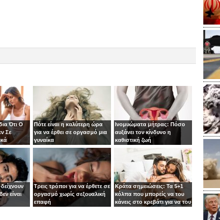
ια Ότι Ο
Πότε είναι η καλύτερη ώρα
Ινομυώματα μήτρας: Πόσο
ν Σε
για να έρθει σε οργασμό μια
αυξάνει τον κίνδυνο η
ικά
γυναίκα
καθιστική ζωή
 δείχνουν
Τρεις τρόποι για να έρθετε σε
Κράτα σημειώσεις: Τα 5+1
δεν είναι
οργασμό χωρίς σεξουαλική
κόλπα που μπορείς να του
επαφή
κάνεις στο κρεβάτι για να του
μείνεις αξέχαστη