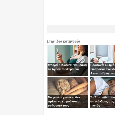
Στην ίδια κατηγορία
Μπορεί η Καφεΐνη να Βλάψει
Προσοχή! 6 Σημάδ
το Αγέννητο Μωρό Σας;
Σύντροφός Σου Δε
Αγαπάει Πραγματ
Να γιατί οι γυναίκες δεν
Τα 7 σημάδια που
πρέπει να κοιμούνται με τα
ότι ο άνδρας σας 
εσώρουχά τους
πιστός