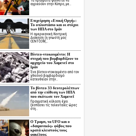
Τα πράγματα φαίνεται να
αγριεύουν στην Κύπρο, με…
Επιχείρηση «Επική Οργή»:
Το οπλοστάσιο και οι στόχοι
των ΗΠΑ στο Ιράν
Η αμερικανική Κεντρική
Διοίκηση (η γνωστή μας
CENTCOM,…
Βίντεο-ντοκουμέντο: Η
στιγμή που βομβαρδίζουν το
αρχηγείο του Χαμενεΐ στο
Ιράν
Ένα βίντεο-ντοκουμέντο από τον
χθεσινό βομβαρδισμό
κατευθείαν στην…
Το βίντεο 33 δευτερολέπτων
από την επίθεση των ΗΠΑ
που σκότωσε τον Χαμενεΐ
Πραγματική κόλαση έχει
ξεσπάσει τις τελευταίες ώρες
στη…
Ο Τραμπ, τα UFO και ο
«δαιμονικός» φόβος που
κρατά κλειστούς τους
φακέλους