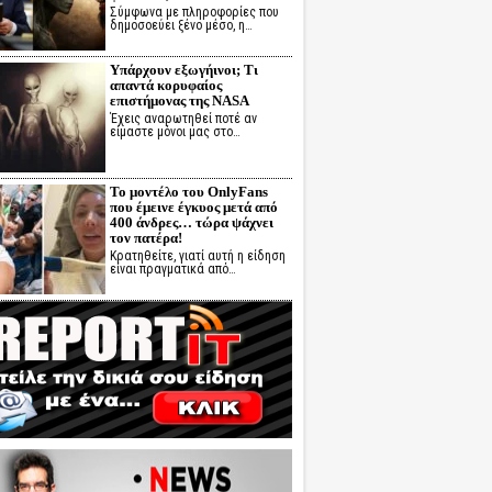
Σύμφωνα με πληροφορίες που
δημοσοεύει ξένο μέσο, η…
Υπάρχουν εξωγήινοι; Τι
απαντά κορυφαίος
επιστήμονας της NASA
Έχεις αναρωτηθεί ποτέ αν
είμαστε μόνοι μας στο…
Το μοντέλο του OnlyFans
που έμεινε έγκυος μετά από
400 άνδρες… τώρα ψάχνει
τον πατέρα!
Κρατηθείτε, γιατί αυτή η είδηση
είναι πραγματικά από…