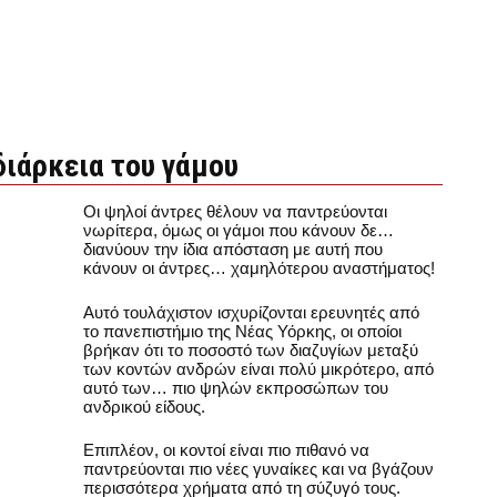
διάρκεια του γάμου
Οι ψηλοί άντρες θέλουν να παντρεύονται
νωρίτερα, όμως οι γάμοι που κάνουν δε…
διανύουν την ίδια απόσταση με αυτή που
κάνουν οι άντρες… χαμηλότερου αναστήματος!
Αυτό τουλάχιστον ισχυρίζονται ερευνητές από
το πανεπιστήμιο της Νέας Υόρκης, οι οποίοι
βρήκαν ότι το ποσοστό των διαζυγίων μεταξύ
των κοντών ανδρών είναι πολύ μικρότερο, από
αυτό των… πιο ψηλών εκπροσώπων του
ανδρικού είδους.
Επιπλέον, οι κοντοί είναι πιο πιθανό να
παντρεύονται πιο νέες γυναίκες και να βγάζουν
περισσότερα χρήματα από τη σύζυγό τους.