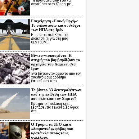
Τα πράγματα φαίνεται να
αγριεύουν στην Κύπρο, με…
Επιχείρηση «Επική Οργή»:
Το οπλοστάσιο και οι στόχοι
των ΗΠΑ στο Ιράν
Η αμερικανική Κεντρική
Διοίκηση (η γνωστή μας
CENTCOM,…
Βίντεο-ντοκουμέντο: Η
στιγμή που βομβαρδίζουν το
αρχηγείο του Χαμενεΐ στο
Ιράν
Ένα βίντεο-ντοκουμέντο από τον
χθεσινό βομβαρδισμό
κατευθείαν στην…
Το βίντεο 33 δευτερολέπτων
από την επίθεση των ΗΠΑ
που σκότωσε τον Χαμενεΐ
Πραγματική κόλαση έχει
ξεσπάσει τις τελευταίες ώρες
στη…
Ο Τραμπ, τα UFO και ο
«δαιμονικός» φόβος που
κρατά κλειστούς τους
φακέλους