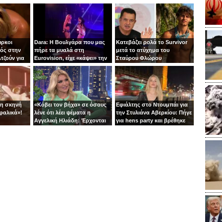
ύρκοι
Dara: Η Βουλγάρα που μας
Κατεβάζει ρολά το Survivor
ός στην
πήρε τα μυαλά στη
μετά το ατύχημα του
τζούν για
Eurovision, είχε «κάψει» την
Σταύρου Φλώρου
πίστα με τη Φουρέιρα!
τη σκηνή
«Κόβει τον βήχα» σε όσους
Εφιάλτης στο Ντουμπάι για
φαλικά»!
λένε ότι λέει ψέματα η
την Στυλιάνα Αβερκίου: Πήγε
Αγγελική Ηλιάδη: Έρχονται
για hens party και βρέθηκε
αγωγές!
στις αναχαιτίσεις των
πυραύλων