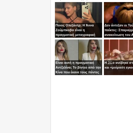
Ποιος Ολεξάντρ; Η Άννα
Δεν άντεξαν οι Το
Ζούμπκοβα είναι η
παίκτες: Σπαραγμ
πραγματική μεταγραφική
ανακοίνωση του Α
“βόμβα” της ΑΕΚ!
τoν Σταύρο
Είναι αυτή η πραγματική
Η J.Lo ανέβηκε σ
Αντζελίνα; Το βίντεο από την
και «μοίρασε εγκε
Κίνα που έκανε τους πάντες
να μιλούν για κλώνους