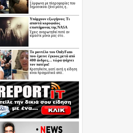
Σύμφωνα με πληροφορίες που
δημοσοεύει ξένο μέσο, η…
Υπάρχουν εξωγήινοι; Τι
απαντά κορυφαίος
επιστήμονας της NASA
Έχεις αναρωτηθεί ποτέ αν
είμαστε μόνοι μας στο…
Το μοντέλο του OnlyFans
που έμεινε έγκυος μετά από
400 άνδρες… τώρα ψάχνει
τον πατέρα!
Κρατηθείτε, γιατί αυτή η είδηση
είναι πραγματικά από…