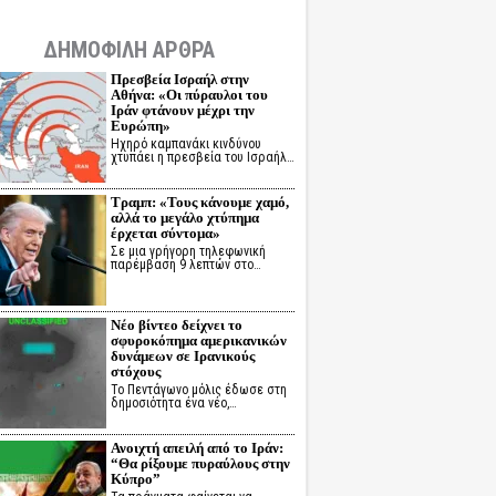
ΔΗΜΟΦΙΛΗ ΑΡΘΡΑ
Πρεσβεία Ισραήλ στην
Αθήνα: «Οι πύραυλοι του
Ιράν φτάνουν μέχρι την
Ευρώπη»
Ηχηρό καμπανάκι κινδύνου
χτυπάει η πρεσβεία του Ισραήλ…
Τραμπ: «Τους κάνουμε χαμό,
αλλά το μεγάλο χτύπημα
έρχεται σύντομα»
Σε μια γρήγορη τηλεφωνική
παρέμβαση 9 λεπτών στο…
Νέο βίντεο δείχνει το
σφυροκόπημα αμερικανικών
δυνάμεων σε Ιρανικούς
στόχους
Το Πεντάγωνο μόλις έδωσε στη
δημοσιότητα ένα νέο,…
Ανοιχτή απειλή από το Ιράν:
“Θα ρίξουμε πυραύλους στην
Κύπρο”