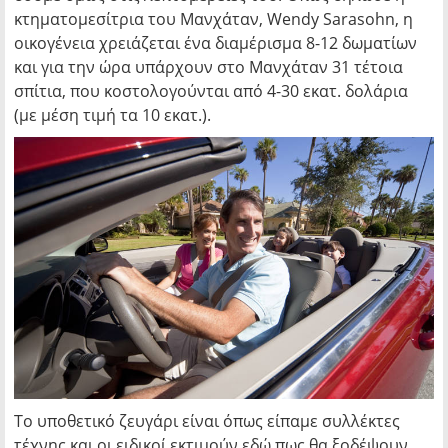
κτηματομεσίτρια του Μανχάταν, Wendy Sarasohn, η
οικογένεια χρειάζεται ένα διαμέρισμα 8-12 δωματίων
και για την ώρα υπάρχουν στο Μανχάταν 31 τέτοια
σπίτια, που κοστολογούνται από 4-30 εκατ. δολάρια
(με μέση τιμή τα 10 εκατ.).
Το υποθετικό ζευγάρι είναι όπως είπαμε συλλέκτες
τέχνης και οι ειδικοί εκτιμούν εδώ πως θα ξοδέψουν