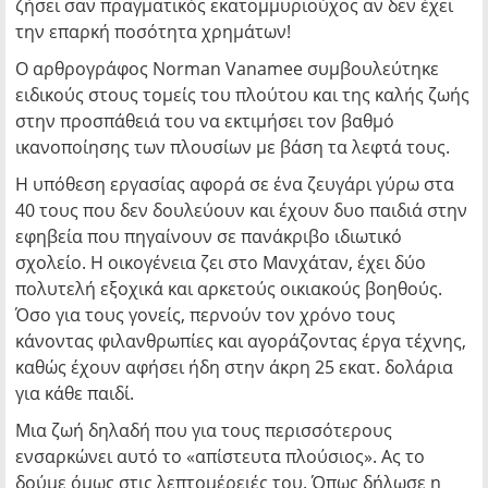
ζήσει σαν πραγματικός εκατομμυριούχος αν δεν έχει
την επαρκή ποσότητα χρημάτων!
Ο αρθρογράφος Norman Vanamee συμβουλεύτηκε
ειδικούς στους τομείς του πλούτου και της καλής ζωής
στην προσπάθειά του να εκτιμήσει τον βαθμό
ικανοποίησης των πλουσίων με βάση τα λεφτά τους.
Η υπόθεση εργασίας αφορά σε ένα ζευγάρι γύρω στα
40 τους που δεν δουλεύουν και έχουν δυο παιδιά στην
εφηβεία που πηγαίνουν σε πανάκριβο ιδιωτικό
σχολείο. Η οικογένεια ζει στο Μανχάταν, έχει δύο
πολυτελή εξοχικά και αρκετούς οικιακούς βοηθούς.
Όσο για τους γονείς, περνούν τον χρόνο τους
κάνοντας φιλανθρωπίες και αγοράζοντας έργα τέχνης,
καθώς έχουν αφήσει ήδη στην άκρη 25 εκατ. δολάρια
για κάθε παιδί.
Μια ζωή δηλαδή που για τους περισσότερους
ενσαρκώνει αυτό το «απίστευτα πλούσιος». Ας το
δούμε όμως στις λεπτομέρειές του. Όπως δήλωσε η