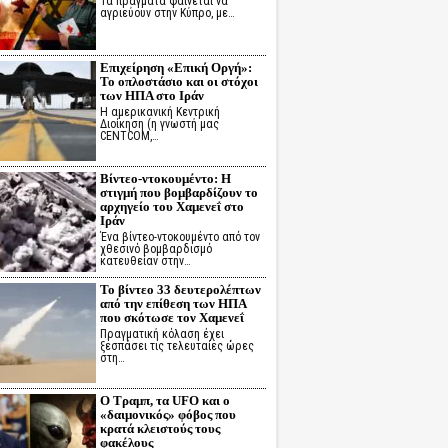
Τα πράγματα φαίνεται να
αγριεύουν στην Κύπρο, με…
Επιχείρηση «Επική Οργή»:
Το οπλοστάσιο και οι στόχοι
των ΗΠΑ στο Ιράν
Η αμερικανική Κεντρική
Διοίκηση (η γνωστή μας
CENTCOM,…
Βίντεο-ντοκουμέντο: Η
στιγμή που βομβαρδίζουν το
αρχηγείο του Χαμενεΐ στο
Ιράν
Ένα βίντεο-ντοκουμέντο από τον
χθεσινό βομβαρδισμό
κατευθείαν στην…
Το βίντεο 33 δευτερολέπτων
από την επίθεση των ΗΠΑ
που σκότωσε τον Χαμενεΐ
Πραγματική κόλαση έχει
ξεσπάσει τις τελευταίες ώρες
στη…
Ο Τραμπ, τα UFO και ο
«δαιμονικός» φόβος που
κρατά κλειστούς τους
φακέλους