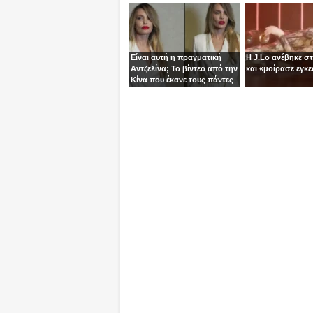
“βόμβα” της ΑΕΚ!
τoν Σταύρο
Είναι αυτή η πραγματική
Η J.Lo ανέβηκε σ
Αντζελίνα; Το βίντεο από την
και «μοίρασε εγκε
Κίνα που έκανε τους πάντες
να μιλούν για κλώνους