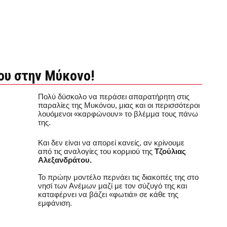
ου στην Μύκονο!
Πολύ δύσκολο να περάσει απαρατήρητη στις
παραλίες της Μυκόνου, μιας και οι περισσότεροι
λουόμενοι «καρφώνουν» το βλέμμα τους πάνω
της.
Και δεν είναι να απορεί κανείς, αν κρίνουμε
από τις αναλογίες του κορμιού της
Τζούλιας
Αλεξανδράτου.
Το πρώην μοντέλο περνάει τις διακοπές της στο
νησί των Ανέμων μαζί με τον σύζυγό της και
καταφέρνει να βάζει «φωτιά» σε κάθε της
εμφάνιση.