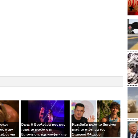
ύρκοι
Dara: Η Βουλγάρα που μας
Κατεβάζει ρολά το Survivor
ός στην
πήρε τα μυαλά στη
μετά το ατύχημα του
τζούν για
Eurovision, είχε «κάψει» την
Σταύρου Φλώρου