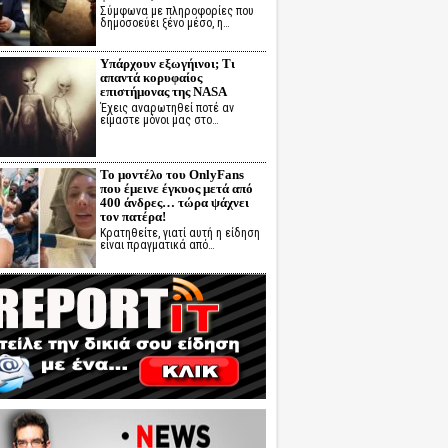
Σύμφωνα με πληροφορίες που
δημοσοεύει ξένο μέσο, η…
Υπάρχουν εξωγήινοι; Τι
απαντά κορυφαίος
επιστήμονας της NASA
Έχεις αναρωτηθεί ποτέ αν
είμαστε μόνοι μας στο…
Το μοντέλο του OnlyFans
που έμεινε έγκυος μετά από
400 άνδρες… τώρα ψάχνει
τον πατέρα!
Κρατηθείτε, γιατί αυτή η είδηση
είναι πραγματικά από…