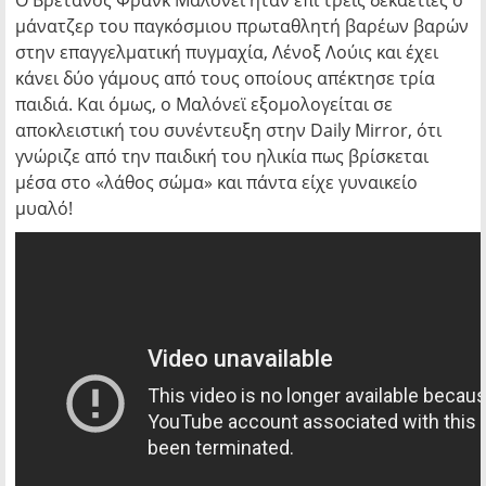
Ο Βρετανός Φρανκ Μαλόνεϊ ήταν επί τρεις δεκαετίες ο
μάνατζερ του παγκόσμιου πρωταθλητή βαρέων βαρών
στην επαγγελματική πυγμαχία, Λένοξ Λούις και έχει
κάνει δύο γάμους από τους οποίους απέκτησε τρία
παιδιά. Και όμως, ο Μαλόνεϊ εξομολογείται σε
αποκλειστική του συνέντευξη στην Daily Mirror, ότι
γνώριζε από την παιδική του ηλικία πως βρίσκεται
μέσα στο «λάθος σώμα» και πάντα είχε γυναικείο
μυαλό!