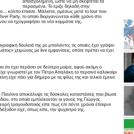
απασχολημένη, ώστε να μη σκέφτεται τα
περασμένα. Το έριξε δηλαδή στην
, το… κόλπο έπιασε. Μάλιστα, αμέσως μετά το tour που
iver Party, το οποίο διοργανώνεται κάθε χρόνο στο
νου να ηχογραφήσει τα νέα κομμάτια της.
γραφική δουλειά της με μπαλάντες τις οποίες έχει γράψει
μάτος» χειμώνας με live εμφανίσεις, οπότε πρέπει να έχει
ι ότι έχει περάσει σε δεύτερη μοίρα, αφού ακόμη ο
ίχε γνωριστεί με τον Πέτρο Απαλάκη το περσινό καλοκαίρι
 είχε πάει για διήμερο με τις φίλες της και τελικά έμεινε
 Παυλίνα αποκάλυψε τις δύσκολες καταστάσεις που βίωσε
ίου, στο οποίο εμπλέκονταν οι γονείς της Γιώργος
εαρή τραγουδοποιός είπε πως επί πέντε χρόνια έπαιρνε
ιέξοδο» είχε, όπως είπε, την ψυχίατρό της.