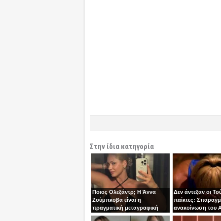
Στην ίδια κατηγορία
Ποιος Ολεξάντρ; Η Άννα
Δεν άντεξαν οι Το
Ζούμπκοβα είναι η
παίκτες: Σπαραγμ
πραγματική μεταγραφική
ανακοίνωση του Α
“βόμβα” της ΑΕΚ!
τoν Σταύρο