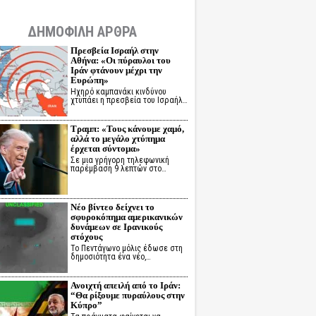
ΔΗΜΟΦΙΛΗ ΑΡΘΡΑ
Πρεσβεία Ισραήλ στην
Αθήνα: «Οι πύραυλοι του
Ιράν φτάνουν μέχρι την
Ευρώπη»
Ηχηρό καμπανάκι κινδύνου
χτυπάει η πρεσβεία του Ισραήλ…
Τραμπ: «Τους κάνουμε χαμό,
αλλά το μεγάλο χτύπημα
έρχεται σύντομα»
Σε μια γρήγορη τηλεφωνική
παρέμβαση 9 λεπτών στο…
Νέο βίντεο δείχνει το
σφυροκόπημα αμερικανικών
δυνάμεων σε Ιρανικούς
στόχους
Το Πεντάγωνο μόλις έδωσε στη
δημοσιότητα ένα νέο,…
Ανοιχτή απειλή από το Ιράν:
“Θα ρίξουμε πυραύλους στην
Κύπρο”