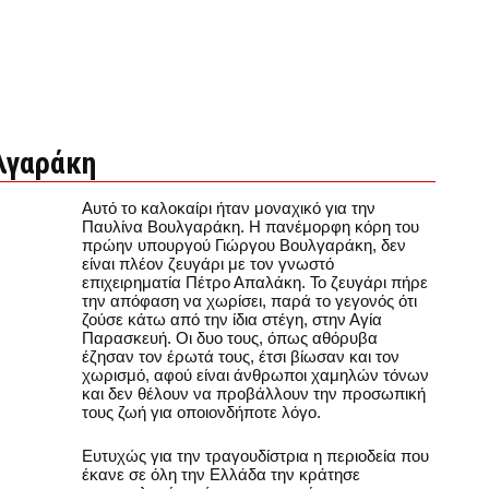
λγαράκη
Αυτό το καλοκαίρι ήταν μοναχικό για την
Παυλίνα Βουλγαράκη. Η πανέμορφη κόρη του
πρώην υπουργού Γιώργου Βουλγαράκη, δεν
είναι πλέον ζευγάρι με τον γνωστό
επιχειρηματία Πέτρο Απαλάκη. Το ζευγάρι πήρε
την απόφαση να χωρίσει, παρά το γεγονός ότι
ζούσε κάτω από την ίδια στέγη, στην Αγία
Παρασκευή. Οι δυο τους, όπως αθόρυβα
έζησαν τον έρωτά τους, έτσι βίωσαν και τον
χωρισμό, αφού είναι άνθρωποι χαμηλών τόνων
και δεν θέλουν να προβάλλουν την προσωπική
τους ζωή για οποιονδήποτε λόγο.
Ευτυχώς για την τραγουδίστρια η περιοδεία που
έκανε σε όλη την Ελλάδα την κράτησε