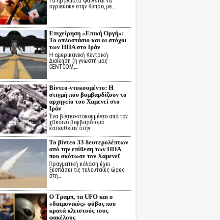
Τα πράγματα φαίνεται να
αγριεύουν στην Κύπρο, με…
Επιχείρηση «Επική Οργή»:
Το οπλοστάσιο και οι στόχοι
των ΗΠΑ στο Ιράν
Η αμερικανική Κεντρική
Διοίκηση (η γνωστή μας
CENTCOM,…
Βίντεο-ντοκουμέντο: Η
στιγμή που βομβαρδίζουν το
αρχηγείο του Χαμενεΐ στο
Ιράν
Ένα βίντεο-ντοκουμέντο από τον
χθεσινό βομβαρδισμό
κατευθείαν στην…
Το βίντεο 33 δευτερολέπτων
από την επίθεση των ΗΠΑ
που σκότωσε τον Χαμενεΐ
Πραγματική κόλαση έχει
ξεσπάσει τις τελευταίες ώρες
στη…
Ο Τραμπ, τα UFO και ο
«δαιμονικός» φόβος που
κρατά κλειστούς τους
φακέλους