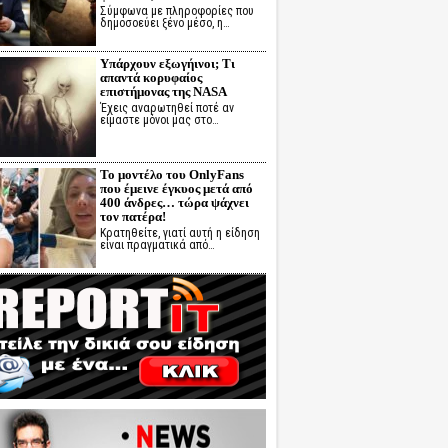
Σύμφωνα με πληροφορίες που
δημοσοεύει ξένο μέσο, η…
Υπάρχουν εξωγήινοι; Τι
απαντά κορυφαίος
επιστήμονας της NASA
Έχεις αναρωτηθεί ποτέ αν
είμαστε μόνοι μας στο…
Το μοντέλο του OnlyFans
που έμεινε έγκυος μετά από
400 άνδρες… τώρα ψάχνει
τον πατέρα!
Κρατηθείτε, γιατί αυτή η είδηση
είναι πραγματικά από…