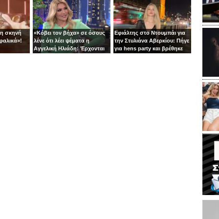
τη σκηνή
«Κόβει τον βήχα» σε όσους
Εφιάλτης στο Ντουμπάι για
φαλικά»!
λένε ότι λέει ψέματα η
την Στυλιάνα Αβερκίου: Πήγε
Αγγελική Ηλιάδη: Έρχονται
για hens party και βρέθηκε
αγωγές!
στις αναχαιτίσεις των
πυραύλων