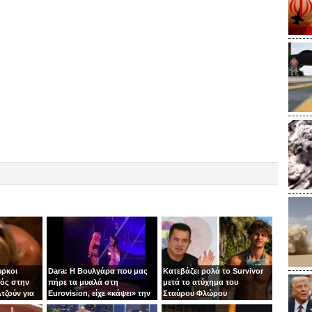
ύρκοι
Dara: Η Βουλγάρα που μας
Κατεβάζει ρολά το Survivor
ός στην
πήρε τα μυαλά στη
μετά το ατύχημα του
τζούν για
Eurovision, είχε «κάψει» την
Σταύρου Φλώρου
πίστα με τη Φουρέιρα!