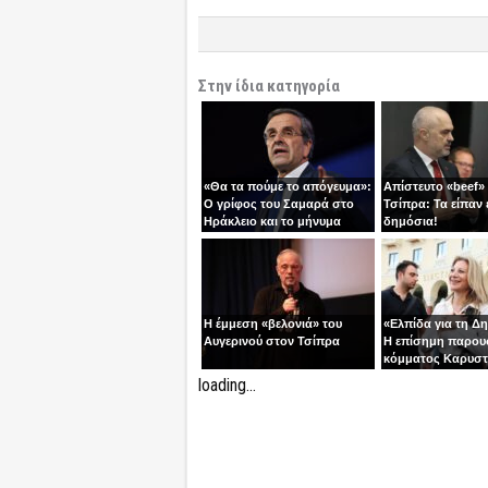
Στην ίδια κατηγορία
«Θα τα πούμε το απόγευμα»:
Απίστευτο «beef»
Ο γρίφος του Σαμαρά στο
Τσίπρα: Τα είπαν 
Ηράκλειο και το μήνυμα
δημόσια!
ανατροπής
Η έμμεση «βελονιά» του
«Ελπίδα για τη Δ
Αυγερινού στον Τσίπρα
Η επίσημη παρου
κόμματος Καρυστ
Ολύμπιον
loading...