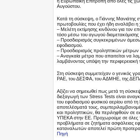
η Ευρωπαϊκή Επιτροπή από όλες τις χώρ
Αυγούστου.
Κατά τη σύσκεψη, ο Γιάννης Μανιάτης ε
πρωτοβουλίες που έχει ήδη αναλάβει η 
– Μελέτη εκτίμησης κινδύνου για τον 
τόσο μέσω του αγωγού διαμετακόμισης 
– Προσδιορισμός συγκεκριμένων άμεσω
εφοδιασμού.
– Προσδιορισμός προληπτικών μέτρων τ
– Αναγκαία μέτρα που απαιτείται να λ
λαμβάνοντας υπόψη την περιφερειακή τ
Στη σύσκεψη συμμετείχαν ο γενικός γ
ΡΑΕ, του ΔΕΣΦΑ, του ΑΔΜΗΕ, της ΔΕΠΑ
Αξίζει να σημειωθεί πως μετά τη σύσκ
διεξαγωγή των Stress Tests είναι αναγ
του εφοδιασμού φυσικού αερίου από τη
αποτελέσματά τους, συμπεριλαμβανομέ
και προληπτικών, θα περιληφθούν σε ει
ΥΠΕΚΑ στην ΕΕ. Προχωρούμε σε όλες τι
προβλήματα σε ζητήματα ασφάλειας εφο
καταναλωτών αποτελεί πρώτη προτεραι
Πηγή