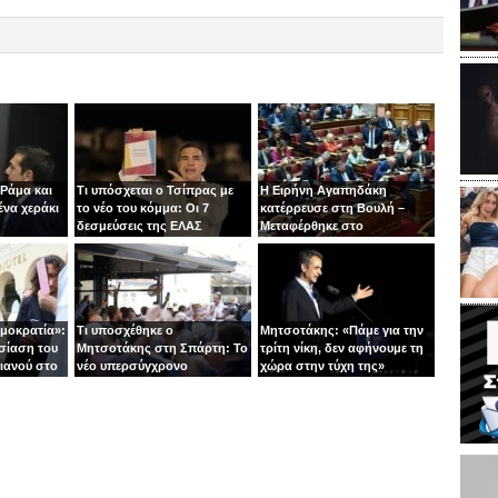
 Ράμα και
Τι υπόσχεται ο Τσίπρας με
Η Ειρήνη Αγαπηδάκη
ένα χεράκι
το νέο του κόμμα: Οι 7
κατέρρευσε στη Βουλή –
δεσμεύσεις της ΕΛΑΣ
Μεταφέρθηκε στο
νοσοκομείο με ασθενοφόρο
ημοκρατία»:
Τι υποσχέθηκε ο
Μητσοτάκης: «Πάμε για την
σίαση του
Μητσοτάκης στη Σπάρτη: Το
τρίτη νίκη, δεν αφήνουμε τη
ιανού στο
νέο υπερσύγχρονο
χώρα στην τύχη της»
νοσοκομείο και το «φρένο»
στις παροχές χωρίς
αντίκρισμα