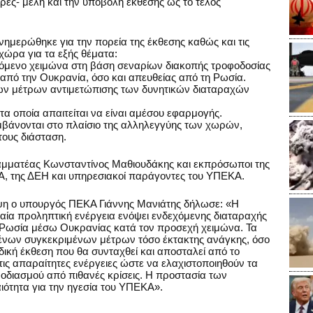
ες- μέλη και την υποβολή έκθεσης ως το τέλος
νημερώθηκε για την πορεία της έκθεσης καθώς και τις
χώρα για τα εξής θέματα:
επόμενο χειμώνα στη βάση σεναρίων διακοπής τροφοδοσίας
από την Ουκρανία, όσο και απευθείας από τη Ρωσία.
ν μέτρων αντιμετώπισης των δυνητικών διαταραχών
α οποία απαιτείται να είναι αμέσου εφαρμογής.
αμβάνονται στο πλαίσιο της αλληλεγγύης των χωρών,
ους διάσταση.
ραμματέας Κωνσταντίνος Μαθιουδάκης και εκπρόσωποι της
, της ΔΕΗ και υπηρεσιακοί παράγοντες του ΥΠΕΚΑ.
εψη ο υπουργός ΠΕΚΑ Γιάννης Μανιάτης δήλωσε: «Η
καία προληπτική ενέργεια ενόψει ενδεχόμενης διαταραχής
 Ρωσία μέσω Ουκρανίας κατά τον προσεχή χειμώνα. Τα
νων συγκεκριμένων μέτρων τόσο έκτακτης ανάγκης, όσο
δική έκθεση που θα συνταχθεί και αποσταλεί από το
ς απαραίτητες ενέργειες ώστε να ελαχιστοποιηθούν τα
διασμού από πιθανές κρίσεις. Η προστασία των
ότητα για την ηγεσία του ΥΠΕΚΑ».