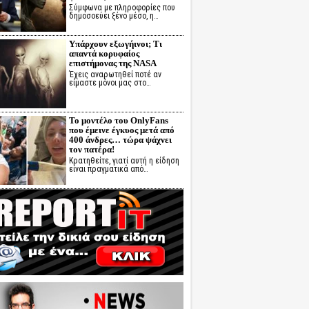
Σύμφωνα με πληροφορίες που
δημοσοεύει ξένο μέσο, η…
Υπάρχουν εξωγήινοι; Τι
απαντά κορυφαίος
επιστήμονας της NASA
Έχεις αναρωτηθεί ποτέ αν
είμαστε μόνοι μας στο…
Το μοντέλο του OnlyFans
που έμεινε έγκυος μετά από
400 άνδρες… τώρα ψάχνει
τον πατέρα!
Κρατηθείτε, γιατί αυτή η είδηση
είναι πραγματικά από…