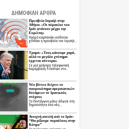
ΔΗΜΟΦΙΛΗ ΑΡΘΡΑ
Πρεσβεία Ισραήλ στην
Αθήνα: «Οι πύραυλοι του
Ιράν φτάνουν μέχρι την
Ευρώπη»
Ηχηρό καμπανάκι κινδύνου
χτυπάει η πρεσβεία του Ισραήλ…
Τραμπ: «Τους κάνουμε χαμό,
αλλά το μεγάλο χτύπημα
έρχεται σύντομα»
Σε μια γρήγορη τηλεφωνική
παρέμβαση 9 λεπτών στο…
Νέο βίντεο δείχνει το
σφυροκόπημα αμερικανικών
δυνάμεων σε Ιρανικούς
στόχους
Το Πεντάγωνο μόλις έδωσε στη
δημοσιότητα ένα νέο,…
Ανοιχτή απειλή από το Ιράν:
“Θα ρίξουμε πυραύλους στην
Κύπρο”