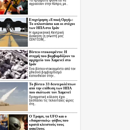
Τα πράγματα φαίνεται να
αγριεύουν στην Κύπρο, με…
Επιχείρηση «Επική Οργή»:
Το οπλοστάσιο και οι στόχοι
των ΗΠΑ στο Ιράν
Η αμερικανική Κεντρική
Διοίκηση (η γνωστή μας
CENTCOM,…
Βίντεο-ντοκουμέντο: Η
στιγμή που βομβαρδίζουν το
αρχηγείο του Χαμενεΐ στο
Ιράν
Ένα βίντεο-ντοκουμέντο από τον
χθεσινό βομβαρδισμό
κατευθείαν στην…
Το βίντεο 33 δευτερολέπτων
από την επίθεση των ΗΠΑ
που σκότωσε τον Χαμενεΐ
Πραγματική κόλαση έχει
ξεσπάσει τις τελευταίες ώρες
στη…
Ο Τραμπ, τα UFO και ο
«δαιμονικός» φόβος που
κρατά κλειστούς τους
φακέλους