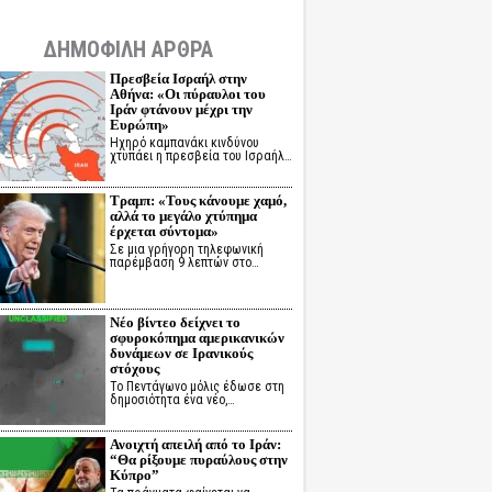
ΔΗΜΟΦΙΛΗ ΑΡΘΡΑ
Πρεσβεία Ισραήλ στην
Αθήνα: «Οι πύραυλοι του
Ιράν φτάνουν μέχρι την
Ευρώπη»
Ηχηρό καμπανάκι κινδύνου
χτυπάει η πρεσβεία του Ισραήλ…
Τραμπ: «Τους κάνουμε χαμό,
αλλά το μεγάλο χτύπημα
έρχεται σύντομα»
Σε μια γρήγορη τηλεφωνική
παρέμβαση 9 λεπτών στο…
Νέο βίντεο δείχνει το
σφυροκόπημα αμερικανικών
δυνάμεων σε Ιρανικούς
στόχους
Το Πεντάγωνο μόλις έδωσε στη
δημοσιότητα ένα νέο,…
Ανοιχτή απειλή από το Ιράν:
“Θα ρίξουμε πυραύλους στην
Κύπρο”