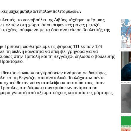
ονικές μάχες μεταξύ αντίπαλων πολιτοφυλακών
υλευτές, το κοινοβούλιο της Λιβύης τάχθηκε υπέρ μιας
ν πολιτών στη χώρα, όπου οι φονικές μάχες μεταξύ
 το χάος, σύμφωνα με τα όσα ανακοίωσε βουλευτής της
ην Τρίπολη, υιοθέτησε «με τις ψήφους 111 εκ των 124
 τη διεθνή κοινότητα να επέμβει γρήγορα για να
κυρίως στην Τρίπολη και τη Βεγγάζη», δήλωσε ο βουλευτής
Πρακτορείο.
 το θέατρο φονικών συγκρούσεων ανάμεσα σε διάφορες
η και τη Βεγγάζη, στα ανατολικά. Τουλάχιστον πέντε
υποχρεώθηκαν να εγκαταλείψουν τα σπίτια τους, όταν
ής Τρίπολης στη διάρκεια συγκρούσεων ανάμεσα σε
σήμερα γνωστό από αξιωματούχους και αυτόπτες μάρτυρες.