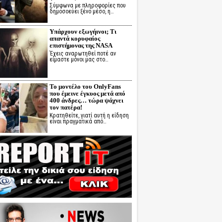
Σύμφωνα με πληροφορίες που
δημοσοεύει ξένο μέσο, η…
Υπάρχουν εξωγήινοι; Τι
απαντά κορυφαίος
επιστήμονας της NASA
Έχεις αναρωτηθεί ποτέ αν
είμαστε μόνοι μας στο…
Το μοντέλο του OnlyFans
που έμεινε έγκυος μετά από
400 άνδρες… τώρα ψάχνει
τον πατέρα!
Κρατηθείτε, γιατί αυτή η είδηση
είναι πραγματικά από…