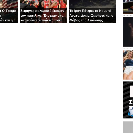
: Ο Τραμπ
Σειρήνες πολέμου διέκοψαν
Το Ιράν Πάτησε το Κουμπί –
η
τον ημιτελικό: Έτρεχαν στα
Αναχαιτίσεις, Σειρήνες και ο
άν και η
καταφύγια οι παίκτες του
Φόβος της Απόλυτης
άζει στα
Ιτούδη!
Σύρραξης