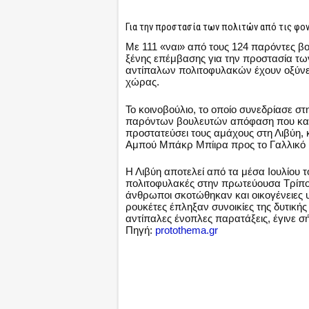
Για την προστασία των πολιτών από τις φ
Με 111 «ναι» από τους 124 παρόντες βο
ξένης επέμβασης για την προστασία τω
αντίπαλων πολιτοφυλακών έχουν οξύνει
χώρας.
Το κοινοβούλιο, το οποίο συνεδρίασε στ
παρόντων βουλευτών απόφαση που καλεί
προστατεύσει τους αμάχους στη Λιβύη, 
Αμπού Μπάκρ Μπίιρα προς το Γαλλικό 
Η Λιβύη αποτελεί από τα μέσα Ιουλίου
πολιτοφυλακές στην πρωτεύουσα Τρίπολ
άνθρωποι σκοτώθηκαν και οικογένειες 
ρουκέτες έπληξαν συνοικίες της δυτικ
αντίπαλες ένοπλες παρατάξεις, έγινε 
Πηγή:
protothema.gr