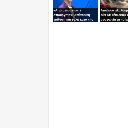
«Από αετοί, γίνατε
Απόλυτο αλαλούμ
σπουργίτια»: Απίστευτη
λέει ότι «έκλεισε» 
επίθεση και χολή κατά της
συμφωνία με το Ιρ
Ελλάδας και της Κύπρου
Τεχεράνη τον αδει
από γνωστό
ίσια!
τηλεπαρουσιαστή της
Ρουμανίας!