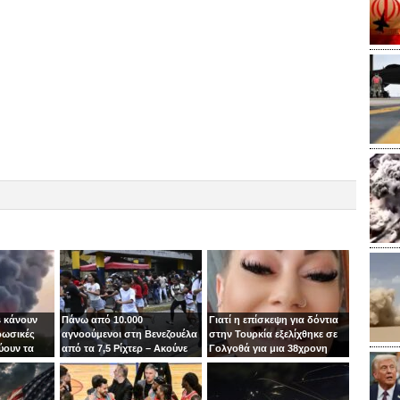
 κάνουν
Πάνω από 10.000
Γιατί η επίσκεψη για δόντια
ρωσικές
αγνοούμενοι στη Βενεζουέλα
στην Τουρκία εξελίχθηκε σε
ύουν τα
από τα 7,5 Ρίχτερ – Ακούνε
Γολγοθά για μια 38χρονη
ιν
φωνές κάτω από τα
μητέρα
συντρίμμια