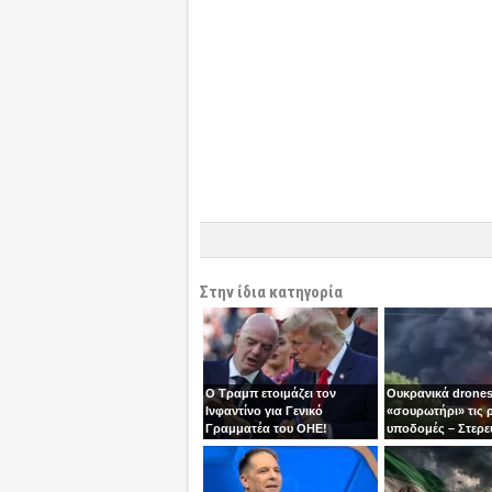
Στην ίδια κατηγορία
Ο Τραμπ ετοιμάζει τον
Ουκρανικά drones
Ινφαντίνο για Γενικό
«σουρωτήρι» τις 
Γραμματέα του ΟΗΕ!
υποδομές – Στερε
καύσιμα του Πούτ