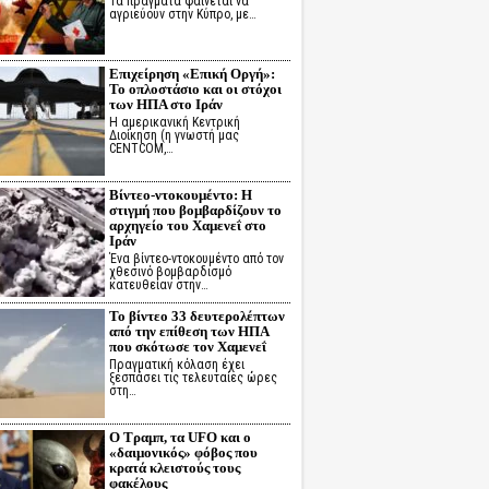
Τα πράγματα φαίνεται να
αγριεύουν στην Κύπρο, με…
Επιχείρηση «Επική Οργή»:
Το οπλοστάσιο και οι στόχοι
των ΗΠΑ στο Ιράν
Η αμερικανική Κεντρική
Διοίκηση (η γνωστή μας
CENTCOM,…
Βίντεο-ντοκουμέντο: Η
στιγμή που βομβαρδίζουν το
αρχηγείο του Χαμενεΐ στο
Ιράν
Ένα βίντεο-ντοκουμέντο από τον
χθεσινό βομβαρδισμό
κατευθείαν στην…
Το βίντεο 33 δευτερολέπτων
από την επίθεση των ΗΠΑ
που σκότωσε τον Χαμενεΐ
Πραγματική κόλαση έχει
ξεσπάσει τις τελευταίες ώρες
στη…
Ο Τραμπ, τα UFO και ο
«δαιμονικός» φόβος που
κρατά κλειστούς τους
φακέλους