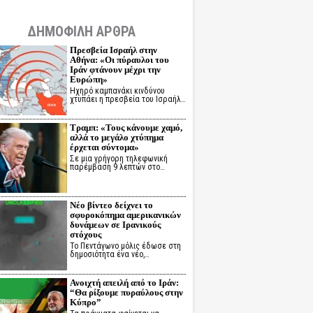
ΔΗΜΟΦΙΛΗ ΑΡΘΡΑ
Πρεσβεία Ισραήλ στην
Αθήνα: «Οι πύραυλοι του
Ιράν φτάνουν μέχρι την
Ευρώπη»
Ηχηρό καμπανάκι κινδύνου
χτυπάει η πρεσβεία του Ισραήλ…
Τραμπ: «Τους κάνουμε χαμό,
αλλά το μεγάλο χτύπημα
έρχεται σύντομα»
Σε μια γρήγορη τηλεφωνική
παρέμβαση 9 λεπτών στο…
Νέο βίντεο δείχνει το
σφυροκόπημα αμερικανικών
δυνάμεων σε Ιρανικούς
στόχους
Το Πεντάγωνο μόλις έδωσε στη
δημοσιότητα ένα νέο,…
Ανοιχτή απειλή από το Ιράν:
“Θα ρίξουμε πυραύλους στην
Κύπρο”