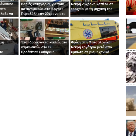
Ζάκυνθο:
Βαριές κατηγορίες για τους
Νεκρή 25χρονη κοπέλα σε
 στο
αστυνομικούς στο Άργος:
τροχαίο με τη μηχανή της
όλαβε να
Πυροβόλησαν 20χρονο στο
 στιγμή ο
κεφάλι
οφη
Έτσι δρούσαν τα κυκλώματα
Φρίκη στη Θεσσαλονίκη:
ναρκωτικών στα Β.
Νεκρή εργάτρια μετά από
τε
Προάστια: Σοκάρει η
εφιάλτη σε βιομηχανικό
εμπλοκή παιδιών 13 και 14
πλυντήριο
ετών