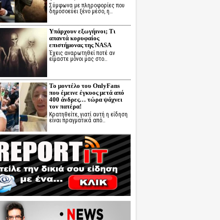
Σύμφωνα με πληροφορίες που
δημοσοεύει ξένο μέσο, η…
Υπάρχουν εξωγήινοι; Τι
απαντά κορυφαίος
επιστήμονας της NASA
Έχεις αναρωτηθεί ποτέ αν
είμαστε μόνοι μας στο…
Το μοντέλο του OnlyFans
που έμεινε έγκυος μετά από
400 άνδρες… τώρα ψάχνει
τον πατέρα!
Κρατηθείτε, γιατί αυτή η είδηση
είναι πραγματικά από…