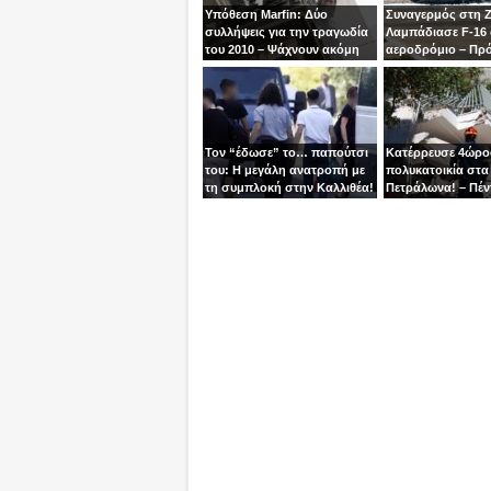
Υπόθεση Marfin: Δύο
Συναγερμός στη 
συλλήψεις για την τραγωδία
Λαμπάδιασε F-16
του 2010 – Ψάχνουν ακόμη
αεροδρόμιο – Πρ
μία γυναίκα
βγει την τελευταία
χειριστής
Τον “έδωσε” το… παπούτσι
Κατέρρευσε 4ώρ
του: Η μεγάλη ανατροπή με
πολυκατοικία στα
τη συμπλοκή στην Καλλιθέα!
Πετράλωνα! – Πέν
προσαγωγές