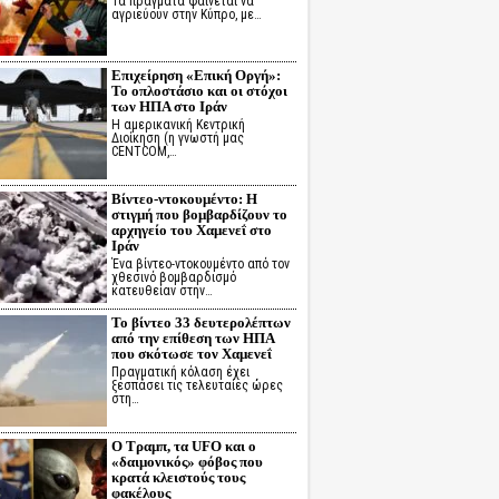
Τα πράγματα φαίνεται να
αγριεύουν στην Κύπρο, με…
Επιχείρηση «Επική Οργή»:
Το οπλοστάσιο και οι στόχοι
των ΗΠΑ στο Ιράν
Η αμερικανική Κεντρική
Διοίκηση (η γνωστή μας
CENTCOM,…
Βίντεο-ντοκουμέντο: Η
στιγμή που βομβαρδίζουν το
αρχηγείο του Χαμενεΐ στο
Ιράν
Ένα βίντεο-ντοκουμέντο από τον
χθεσινό βομβαρδισμό
κατευθείαν στην…
Το βίντεο 33 δευτερολέπτων
από την επίθεση των ΗΠΑ
που σκότωσε τον Χαμενεΐ
Πραγματική κόλαση έχει
ξεσπάσει τις τελευταίες ώρες
στη…
Ο Τραμπ, τα UFO και ο
«δαιμονικός» φόβος που
κρατά κλειστούς τους
φακέλους