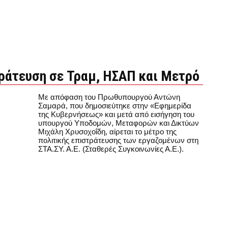
τράτευση σε Τραμ, ΗΣΑΠ και Μετρό
Με απόφαση του Πρωθυπουργού Αντώνη
Σαμαρά, που δημοσιεύτηκε στην «Εφημερίδα
της Κυβερνήσεως» και μετά από εισήγηση του
υπουργού Υποδομών, Μεταφορών και Δικτύων
Μιχάλη Χρυσοχοΐδη, αίρεται το μέτρο της
πολιτικής επιστράτευσης των εργαζομένων στη
ΣΤΑ.ΣΥ. Α.Ε. (Σταθερές Συγκοινωνίες Α.Ε.).