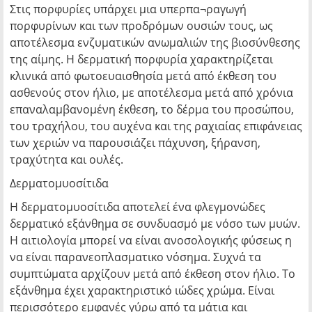
Στις πορφυρίες υπάρχει μια υπερπα¬ραγωγή
πορφυρίνων και των προδρόμων ουσιών τους, ως
αποτέλεσμα ενζυματικών ανωμαλιών της βιοσύνθεσης
της αίμης. Η δερματική πορφυρία χαρακτηρίζεται
κλινικά από φωτοευαισθησία μετά από έκθεση του
ασθενούς στον ήλιο, με αποτέλεσμα μετά από χρόνια
επαναλαμβανομένη έκθεση, το δέρμα του προσώπου,
του τραχήλου, του αυχένα και της ραχιαίας επιφάνειας
των χεριών να παρουσιάζει πάχυνση, ξήρανση,
τραχύτητα και ουλές.
Δερματομυοσίτιδα
Η δερματομυοσίτιδα αποτελεί ένα φλεγμονώδες
δερματικό εξάνθημα σε συνδυασμό με νόσο των μυών.
Η αιτιολογία μπορεί να είναι ανοσολογικής φύσεως η
να είναι παρανεοπλασματικο νόσημα. Συχνά τα
συμπτώματα αρχίζουν μετά από έκθεση στον ήλιο. Το
εξάνθημα έχει χαρακτηριστικό ιώδες χρώμα. Είναι
περισσότερο εμφανές γύρω από τα μάτια και