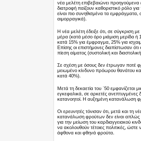
νέα μελέτη επιβεβαιώνει προηγούμενα ευ
διατροφή παίζουν καθοριστικό ρόλο για 
είναι πιο συνηθισμένα τα εμφράγματα, 
αιμορραγικά).
Η νέα μελέτη έδειξε ότι, σε σύγκριση 
μέρα (κατά μέσο όρο μιάμιση μερίδα ή 
κατά 15% για έμφραγμα, 25% για ισχαιμ
Επίσης οι επιστήμονες διαπίστωσαν ότ
πίεση αίματος (συστολική και διαστολική
Σε σχέση με όσους δεν έτρωγαν ποτέ φ
μειωμένο κίνδυνο πρόωρου θανάτου κα
κατά 40%).
Μετά τη δεκαετία του ΄50 εμφανίζεται μ
εγκεφαλικά, σε αρκετές ανεπτυγμένες δ
κατανοητοί. Η αυξημένη κατανάλωση φρο
Οι ερευνητές τόνισαν ότι, μετά και τη νέ
κατανάλωση φρούτων δεν είναι απλώς 
για την μείωση του καρδιαγγειακού κινδ
να ακολουθούν τέτοιες πολιτικές, ώστε 
άφθονα και φθηνά φρούτα.