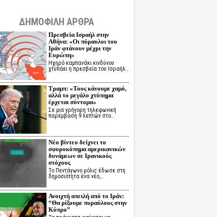
ΔΗΜΟΦΙΛΗ ΑΡΘΡΑ
Πρεσβεία Ισραήλ στην
Αθήνα: «Οι πύραυλοι του
Ιράν φτάνουν μέχρι την
Ευρώπη»
Ηχηρό καμπανάκι κινδύνου
χτυπάει η πρεσβεία του Ισραήλ…
Τραμπ: «Τους κάνουμε χαμό,
αλλά το μεγάλο χτύπημα
έρχεται σύντομα»
Σε μια γρήγορη τηλεφωνική
παρέμβαση 9 λεπτών στο…
Νέο βίντεο δείχνει το
σφυροκόπημα αμερικανικών
δυνάμεων σε Ιρανικούς
στόχους
Το Πεντάγωνο μόλις έδωσε στη
δημοσιότητα ένα νέο,…
Ανοιχτή απειλή από το Ιράν:
“Θα ρίξουμε πυραύλους στην
Κύπρο”