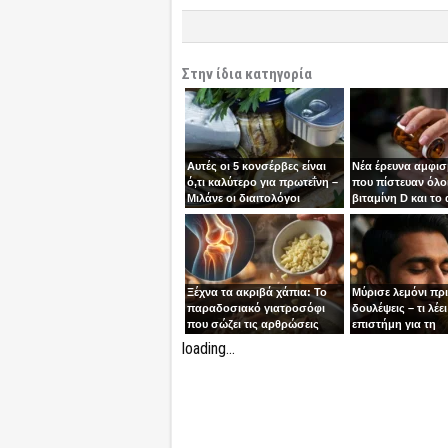
Στην ίδια κατηγορία
Αυτές οι 5 κονσέρβες είναι
Νέα έρευνα αμφισ
ό,τι καλύτερο για πρωτεΐνη –
που πίστευαν όλοι
Μιλάνε οι διαιτολόγοι
βιταμίνη D και το
Ξέχνα τα ακριβά χάπια: Το
Μύρισε λεμόνι πρ
παραδοσιακό γιατροσόφι
δουλέψεις – τι λέει
που σώζει τις αρθρώσεις
επιστήμη για τη
συγκέντρωση
loading...