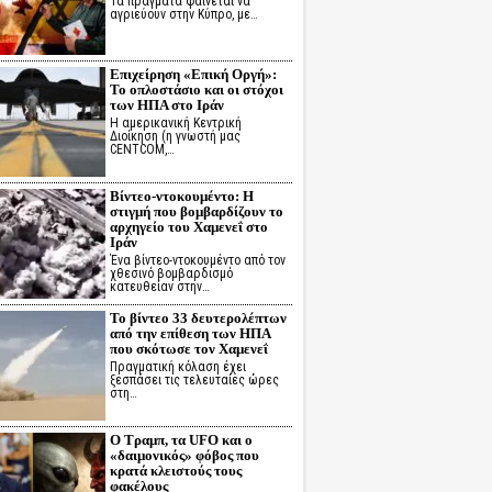
Τα πράγματα φαίνεται να
αγριεύουν στην Κύπρο, με…
Επιχείρηση «Επική Οργή»:
Το οπλοστάσιο και οι στόχοι
των ΗΠΑ στο Ιράν
Η αμερικανική Κεντρική
Διοίκηση (η γνωστή μας
CENTCOM,…
Βίντεο-ντοκουμέντο: Η
στιγμή που βομβαρδίζουν το
αρχηγείο του Χαμενεΐ στο
Ιράν
Ένα βίντεο-ντοκουμέντο από τον
χθεσινό βομβαρδισμό
κατευθείαν στην…
Το βίντεο 33 δευτερολέπτων
από την επίθεση των ΗΠΑ
που σκότωσε τον Χαμενεΐ
Πραγματική κόλαση έχει
ξεσπάσει τις τελευταίες ώρες
στη…
Ο Τραμπ, τα UFO και ο
«δαιμονικός» φόβος που
κρατά κλειστούς τους
φακέλους