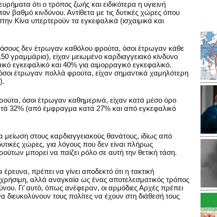
ρήματα ότι ο τρόπος ζωής και ειδικότερα η υγιεινή
τον βαθμό κινδύνου. Αντίθετα με τις δυτικές χώρες όπου
στην Κίνα υπερτερούν τα εγκεφαλικά (ισχαιμικά και
με όσους δεν έτρωγαν καθόλου φρούτα, όσοι έτρωγαν κάθε
150 γραμμάρια), είχαν μειωμένο καρδιαγγειακό κίνδυνο
ικό εγκεφαλικό και 40% για αιμορραγικό εγκεφαλικό.
ι όσοι έτρωγαν πολλά φρούτα, είχαν σημαντικά χαμηλότερη
).
ρούτα, όσοι έτρωγαν καθημερινά, είχαν κατά μέσο όρο
τά 32% (από έμφραγμα κατά 27% και από εγκεφαλικό
ια μείωση στους καρδιαγγειακούς θανάτους, ιδίως από
υτικές χώρες, για λόγους που δεν είναι πλήρως
ύτων μπορεί να παίζει ρόλο σε αυτή την θετική τάση.
α έρευνα, πρέπει να γίνει αποδεκτό ότι η τακτική
χρήσιμη, αλλά αναγκαία ως ένας αποτελεσματικός τρόπος
ύνου. Γι’ αυτό, όπως ανέφεραν, οι αρμόδιες Αρχές πρέπει
να διευκολύνουν τους πολίτες να έχουν στη διάθεσή τους