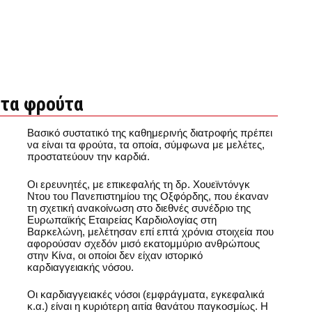
 τα φρούτα
Βασικό συστατικό της καθημερινής διατροφής πρέπει
να είναι τα φρούτα, τα οποία, σύμφωνα με μελέτες,
προστατεύουν την καρδιά.
Οι ερευνητές, με επικεφαλής τη δρ. Χουεϊντόνγκ
Ντου του Πανεπιστημίου της Οξφόρδης, που έκαναν
τη σχετική ανακοίνωση στο διεθνές συνέδριο της
Ευρωπαϊκής Εταιρείας Καρδιολογίας στη
Βαρκελώνη, μελέτησαν επί επτά χρόνια στοιχεία που
αφορούσαν σχεδόν μισό εκατομμύριο ανθρώπους
στην Κίνα, οι οποίοι δεν είχαν ιστορικό
καρδιαγγειακής νόσου.
Οι καρδιαγγειακές νόσοι (εμφράγματα, εγκεφαλικά
κ.α.) είναι η κυριότερη αιτία θανάτου παγκοσμίως. Η