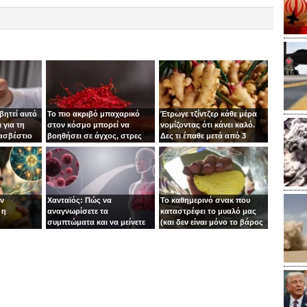
βητεί αυτό
Το πιο ακριβό μπαχαρικό
Έτρωγε τζίντζερ κάθε μέρα
 για τη
στον κόσμο μπορεί να
νομίζοντας ότι κάνει καλό.
 ασβέστιο
βοηθήσει σε άγχος, στρες
Δες τι έπαθε μετά από 3
και κατάθλιψη
μήνες!
ιν
Χανταϊός: Πώς να
Το καθημερινό σνακ που
 η
αναγνωρίσετε τα
καταστρέφει το μυαλό μας
συμπτώματα και να μείνετε
(και δεν είναι μόνο το βάρος
ασφαλείς
το πρόβλημα)