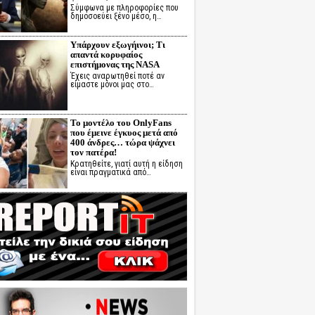
Σύμφωνα με πληροφορίες που
δημοσοεύει ξένο μέσο, η…
Υπάρχουν εξωγήινοι; Τι
απαντά κορυφαίος
επιστήμονας της NASA
Έχεις αναρωτηθεί ποτέ αν
είμαστε μόνοι μας στο…
Το μοντέλο του OnlyFans
που έμεινε έγκυος μετά από
400 άνδρες… τώρα ψάχνει
τον πατέρα!
Κρατηθείτε, γιατί αυτή η είδηση
είναι πραγματικά από…