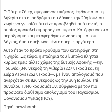
Ο Πάτρικ Σόιερ, αμερικανός υπήκοος, έφθασε από τη
Λιβερία στο αεροδρόμιο του Λάγκος την 20ή Ιουλίου
χωρίς να γνωρίζει ότι είχε προσβληθεί από τον ιό, ο
οποίος προκαλεί αιμορραγικό πυρετό. Κατέρρευσε στο
αεροδρόμιο και μεταφέρθηκε σε νοσοκομείο του
Λάγκος, όπου απεβίωσε πέντε ημέρες αργότερα.
Αυτό ήταν το πρώτο κρούσμα που κατεγράφη στη
Νιγηρία. Ως τώρα, η επιδημία του Έμπολα πλήττει
κυρίως τρεις άλλες χώρες της δυτικής Αφρικής —την
Γουινέα (346 νεκροί) τη Λιβερία (227 νεκροί) και τη
Σιέρα Λεόνε (252 νεκροί)—, με έναν απολογισμό που
ανερχόταν σε 826 νεκρούς ως την 30ή Ιουλίου επί
συνόλου 1.440 κρουσμάτων, σύμφωνα με τον πιο
πρόσφατο διαθέσιμο απολογισμό του Παγκόσμιου
Οργανισμού Υγείας (ΠΟΥ).
Πηγή: newsbomb