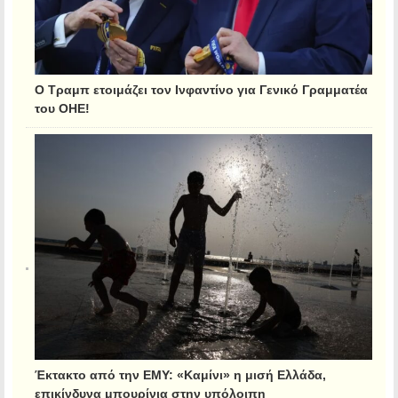
Ο Τραμπ ετοιμάζει τον Ινφαντίνο για Γενικό Γραμματέα
του ΟΗΕ!
Έκτακτο από την ΕΜΥ: «Καμίνι» η μισή Ελλάδα,
επικίνδυνα μπουρίνια στην υπόλοιπη