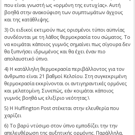
που είναι γνωστή ως «ορμόνη της ευτυχίας». Αυτή
βοηθά στην ανακούφιση των συμπτωμάτων άγχους
και της κατάθλιψης.
3) Οι ειδικοί εκτιμούν πως ορισμένοι τύποι αϋπνίας
συνδέονται με τη λάθος θερμοκρασία του σώματος. Το
να κοιμάται κάποιος γυμνός σημαίνει πως σίγουρα δεν
θα ξυπνήσει ιδρωμένος και θα έχει έναν πιο
απολαυστικό ύπνο.
4) Η κατάλληλη θερμοκρασία περιβάλλοντος για τον
άνθρωπο είναι 21 βαθμοί Κελσίου. Στη συγκεκριμένη
θερμοκρασία εκκρίνονται οι αντιγηραντικές ορμόνες
και μελατομίνη. Συνεπώς, εάν κοιμάται κάποιος
γυμνός βοηθά ως ελιξίριο νεότητας.\
5) Η Huffington Post στέκεται στην ελευθερία που
χαρίζει
6) Το βαρύ ντύσιμο στον ύπνο εμποδίζει την την
απελευθέρωση της αυξητικής ορμόνης. Παράλληλα,