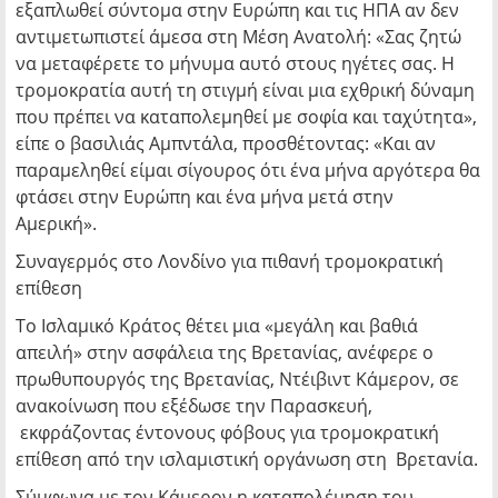
εξαπλωθεί σύντομα στην Ευρώπη και τις ΗΠΑ αν δεν
αντιμετωπιστεί άμεσα στη Μέση Ανατολή: «Σας ζητώ
να μεταφέρετε το μήνυμα αυτό στους ηγέτες σας. Η
τρομοκρατία αυτή τη στιγμή είναι μια εχθρική δύναμη
που πρέπει να καταπολεμηθεί με σοφία και ταχύτητα»,
είπε ο βασιλιάς Αμπντάλα, προσθέτοντας: «Και αν
παραμεληθεί είμαι σίγουρος ότι ένα μήνα αργότερα θα
φτάσει στην Ευρώπη και ένα μήνα μετά στην
Αμερική».
Συναγερμός στο Λονδίνο για πιθανή τρομοκρατική
επίθεση
Το Ισλαμικό Κράτος θέτει μια «μεγάλη και βαθιά
απειλή» στην ασφάλεια της Βρετανίας, ανέφερε ο
πρωθυπουργός της Βρετανίας, Ντέιβιντ Κάμερον, σε
ανακοίνωση που εξέδωσε την Παρασκευή,
εκφράζοντας έντονους φόβους για τρομοκρατική
επίθεση από την ισλαμιστική οργάνωση στη Βρετανία.
Σύμφωνα με τον Κάμερον η καταπολέμηση του