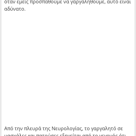
όταν εμείς προσπαθούμε να γαργαληθούμε, αυτό είναι
αδύνατο.
Από την πλευρά της Νευρολογίας, το γαργαλητό σε
μασχάλες και πατούσες εξηγείται από το γεγονός ότι