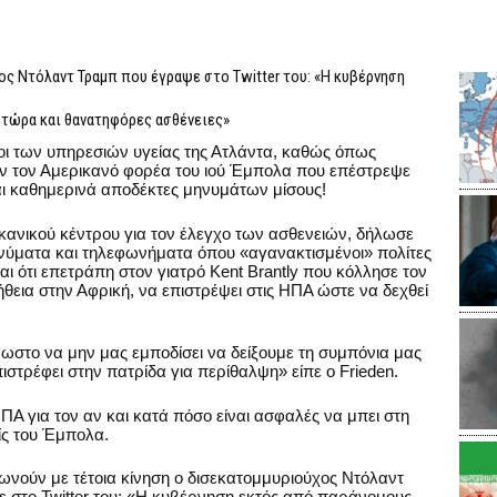
ς Ντόλαντ Τραμπ που έγραψε στο Twitter του: «Η κυβέρνηση
 τώρα και θανατηφόρες ασθένειες»
οι των υπηρεσιών υγείας της Ατλάντα, καθώς όπως
ουν τον Αμερικανό φορέα του ιού Έμπολα που επέστρεψε
αι καθημερινά αποδέκτες μηνυμάτων μίσους!
ικανικού κέντρου για τον έλεγχο των ασθενειών, δήλωσε
ύματα και τηλεφωνήματα όπου «αγανακτισμένοι» πολίτες
ι ότι επετράπη στον γιατρό Kent Brantly που κόλλησε τον
εια στην Αφρική, να επιστρέψει στις ΗΠΑ ώστε να δεχθεί
ωστο να μην μας εμποδίσει να δείξουμε τη συμπόνια μας
στρέφει στην πατρίδα για περίθαλψη» είπε ο Frieden.
Α για τον αν και κατά πόσο είναι ασφαλές να μπει στη
ίς του Έμπολα.
ούν με τέτοια κίνηση ο δισεκατομμυριούχος Ντόλαντ
ε στο Twitter του: «Η κυβέρνηση εκτός από παράνομους