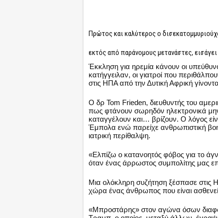
Πρώτος και καλύτερος ο δισεκατομμυριούχο
εκτός από παράνομους μετανάστες, εισάγει
Έκκληση για ηρεμία κάνουν οι υπεύθυν
κατήγγειλαν, οι γιατροί που περιθάλπ
στις ΗΠΑ από την Δυτική Αφρική γίνοντ
Ο δρ Tom Frieden, διευθυντής του αμερ
πως φτάνουν σωρηδόν ηλεκτρονικά μην
καταγγέλουν και… βρίζουν. Ο λόγος είνα
Έμπολα ενώ παρείχε ανθρωπιστική βοήθ
ιατρική περίθαλψη.
«Ελπίζω ο κατανοητός φόβος για το άγν
όταν ένας άρρωστος συμπολίτης μας επι
Μια ολόκληρη συζήτηση ξέσπασε στις ΗΠ
χώρα ένας άνθρωπος που είναι ασθενε
«Μπροστάρης» στον αγώνα όσων διαφων
Τραμπ, ο οποίος, μεταξύ άλλων, έγραψ