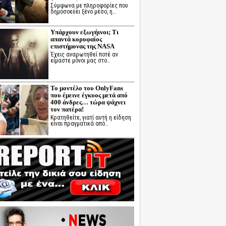
Σύμφωνα με πληροφορίες που
δημοσοεύει ξένο μέσο, η…
Υπάρχουν εξωγήινοι; Τι
απαντά κορυφαίος
επιστήμονας της NASA
Έχεις αναρωτηθεί ποτέ αν
είμαστε μόνοι μας στο…
Το μοντέλο του OnlyFans
που έμεινε έγκυος μετά από
400 άνδρες… τώρα ψάχνει
τον πατέρα!
Κρατηθείτε, γιατί αυτή η είδηση
είναι πραγματικά από…