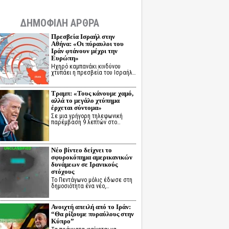
ΔΗΜΟΦΙΛΗ ΑΡΘΡΑ
Πρεσβεία Ισραήλ στην
Αθήνα: «Οι πύραυλοι του
Ιράν φτάνουν μέχρι την
Ευρώπη»
Ηχηρό καμπανάκι κινδύνου
χτυπάει η πρεσβεία του Ισραήλ…
Τραμπ: «Τους κάνουμε χαμό,
αλλά το μεγάλο χτύπημα
έρχεται σύντομα»
Σε μια γρήγορη τηλεφωνική
παρέμβαση 9 λεπτών στο…
Νέο βίντεο δείχνει το
σφυροκόπημα αμερικανικών
δυνάμεων σε Ιρανικούς
στόχους
Το Πεντάγωνο μόλις έδωσε στη
δημοσιότητα ένα νέο,…
Ανοιχτή απειλή από το Ιράν:
“Θα ρίξουμε πυραύλους στην
Κύπρο”