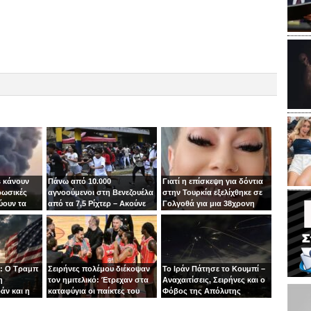
 κάνουν
Πάνω από 10.000
Γιατί η επίσκεψη για δόντια
ρωσικές
αγνοούμενοι στη Βενεζουέλα
στην Τουρκία εξελίχθηκε σε
ύουν τα
από τα 7,5 Ρίχτερ – Ακούνε
Γολγοθά για μια 38χρονη
ιν
φωνές κάτω από τα
μητέρα
συντρίμμια
: Ο Τραμπ
Σειρήνες πολέμου διέκοψαν
Το Ιράν Πάτησε το Κουμπί –
η
τον ημιτελικό: Έτρεχαν στα
Αναχαιτίσεις, Σειρήνες και ο
άν και η
καταφύγια οι παίκτες του
Φόβος της Απόλυτης
άζει στα
Ιτούδη!
Σύρραξης