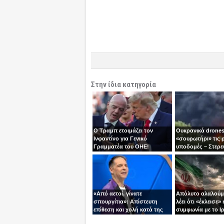
Στην ίδια κατηγορία
Ο Τραμπ ετοιμάζει τον
Ουκρανικά drones
Ινφαντίνο για Γενικό
«σουρωτήρι» τις 
Γραμματέα του ΟΗΕ!
υποδομές – Στερε
καύσιμα του Πούτ
«Από αετοί, γίνατε
Απόλυτο αλαλούμ
σπουργίτια»: Απίστευτη
λέει ότι «έκλεισε» 
επίθεση και χολή κατά της
συμφωνία με το Ιρ
Ελλάδας και της Κύπρου
Τεχεράνη τον αδει