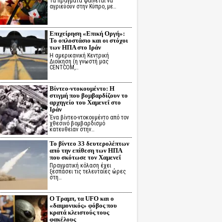
Τα πράγματα φαίνεται να
αγριεύουν στην Κύπρο, με…
Επιχείρηση «Επική Οργή»:
Το οπλοστάσιο και οι στόχοι
των ΗΠΑ στο Ιράν
Η αμερικανική Κεντρική
Διοίκηση (η γνωστή μας
CENTCOM,…
Βίντεο-ντοκουμέντο: Η
στιγμή που βομβαρδίζουν το
αρχηγείο του Χαμενεΐ στο
Ιράν
Ένα βίντεο-ντοκουμέντο από τον
χθεσινό βομβαρδισμό
κατευθείαν στην…
Το βίντεο 33 δευτερολέπτων
από την επίθεση των ΗΠΑ
που σκότωσε τον Χαμενεΐ
Πραγματική κόλαση έχει
ξεσπάσει τις τελευταίες ώρες
στη…
Ο Τραμπ, τα UFO και ο
«δαιμονικός» φόβος που
κρατά κλειστούς τους
φακέλους