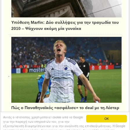
Υπόθεση Marfin: Δύο συλλήψεις για την τραγωδία του
2010 – Ψάχνουν ακόμη μία γυναίκα
Πώς ο Παναθηναϊκός «ασφάλισε» το deal με τη Λέστερ
για τον Κρίστιανσεν
Αυτός ο ιστότοπος χρησιμοποιεί cookie από το Google
OK
για την παροχή των υπηρεσιών του, για την
εξατομίκευση διαφημίσεων και για την ανάλυση της επισκεψιμότητας. Η Google