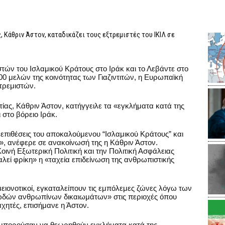
Κάθριν Άστον, καταδικάζει τους εξτρεμιστές του ΙΚΙΛ σε
τών του Ισλαμικού Κράτους στο Ιράκ και το Λεβάντε στο
00 μελών της κοινότητας των Γιαζιντιτών, η Ευρωπαϊκή
τρεμιστών.
ίας, Κάθριν Άστον, κατήγγειλε τα «εγκλήματα κατά της
στο βόρειο Ιράκ.
 επιθέσεις του αποκαλούμενου “Ισλαμικού Κράτους” και
 ανέφερε σε ανακοίνωσή της η Κάθριν Άστον.
ινή Εξωτερική Πολιτική και την Πολιτική Ασφάλειας
λεί φρίκη» η «ταχεία επιδείνωση της ανθρωπιστικής
μειονοτικοί, εγκαταλείπουν τις εμπόλεμες ζώνες λόγω των
ωδών ανθρωπίνων δικαιωμάτων» στις περιοχές όπου
αχητές, επισήμανε η Άστον.
α μπορούσαν να θεωρηθούν εγκλήματα κατά της