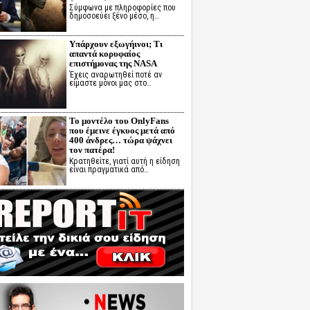
Σύμφωνα με πληροφορίες που
δημοσοεύει ξένο μέσο, η…
Υπάρχουν εξωγήινοι; Τι
απαντά κορυφαίος
επιστήμονας της NASA
Έχεις αναρωτηθεί ποτέ αν
είμαστε μόνοι μας στο…
Το μοντέλο του OnlyFans
που έμεινε έγκυος μετά από
400 άνδρες… τώρα ψάχνει
τον πατέρα!
Κρατηθείτε, γιατί αυτή η είδηση
είναι πραγματικά από…