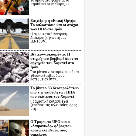
Τα πράγματα φαίνεται να
αγριεύουν στην Κύπρο, με…
Επιχείρηση «Επική Οργή»:
Το οπλοστάσιο και οι στόχοι
των ΗΠΑ στο Ιράν
Η αμερικανική Κεντρική
Διοίκηση (η γνωστή μας
CENTCOM,…
Βίντεο-ντοκουμέντο: Η
στιγμή που βομβαρδίζουν το
αρχηγείο του Χαμενεΐ στο
Ιράν
Ένα βίντεο-ντοκουμέντο από τον
χθεσινό βομβαρδισμό
κατευθείαν στην…
Το βίντεο 33 δευτερολέπτων
από την επίθεση των ΗΠΑ
που σκότωσε τον Χαμενεΐ
Πραγματική κόλαση έχει
ξεσπάσει τις τελευταίες ώρες
στη…
Ο Τραμπ, τα UFO και ο
«δαιμονικός» φόβος που
κρατά κλειστούς τους
φακέλους