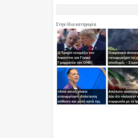
Στην ίδια κατηγορία
Ο Τραμπ ετοιμάζει τον
Ουκρανικά drones
Ινφαντίνο για Γενικό
«σουρωτήρι» τις 
Γραμματέα του ΟΗΕ!
υποδομές – Στερε
καύσιμα του Πούτ
«Από αετοί, γίνατε
Απόλυτο αλαλούμ
σπουργίτια»: Απίστευτη
λέει ότι «έκλεισε» 
επίθεση και χολή κατά της
συμφωνία με το Ιρ
Ελλάδας και της Κύπρου
Τεχεράνη τον αδει
από γνωστό
ίσια!
τηλεπαρουσιαστή της
Ρουμανίας!