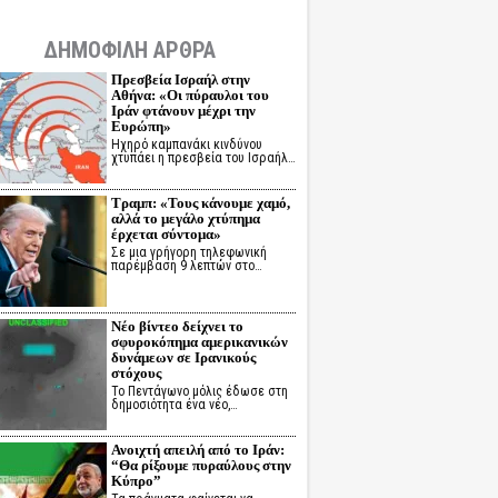
ΔΗΜΟΦΙΛΗ ΑΡΘΡΑ
Πρεσβεία Ισραήλ στην
Αθήνα: «Οι πύραυλοι του
Ιράν φτάνουν μέχρι την
Ευρώπη»
Ηχηρό καμπανάκι κινδύνου
χτυπάει η πρεσβεία του Ισραήλ…
Τραμπ: «Τους κάνουμε χαμό,
αλλά το μεγάλο χτύπημα
έρχεται σύντομα»
Σε μια γρήγορη τηλεφωνική
παρέμβαση 9 λεπτών στο…
Νέο βίντεο δείχνει το
σφυροκόπημα αμερικανικών
δυνάμεων σε Ιρανικούς
στόχους
Το Πεντάγωνο μόλις έδωσε στη
δημοσιότητα ένα νέο,…
Ανοιχτή απειλή από το Ιράν:
“Θα ρίξουμε πυραύλους στην
Κύπρο”