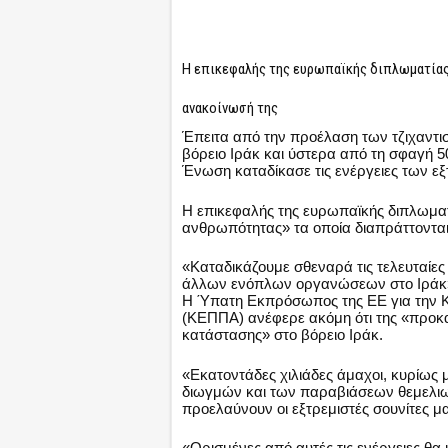
Η επικεφαλής της ευρωπαϊκής διπλωματίας, 
ανακοίνωσή της
Έπειτα από την προέλαση των τζιχαντισ
βόρειο Ιράκ και ύστερα από τη σφαγή 5
Ένωση καταδίκασε τις ενέργειες των εξ
Η επικεφαλής της ευρωπαϊκής διπλωματ
ανθρωπότητας» τα οποία διαπράττονται 
«Καταδικάζουμε σθεναρά τις τελευταίες
άλλων ενόπλων οργανώσεων στο Ιράκ»,
Η Ύπατη Εκπρόσωπος της ΕΕ για την Κο
(ΚΕΠΠΑ) ανέφερε ακόμη ότι της «προκα
κατάστασης» στο βόρειο Ιράκ.
«Εκατοντάδες χιλιάδες άμαχοι, κυρίως 
διωγμών και των παραβιάσεων θεμελι
προελαύνουν οι εξτρεμιστές σουνίτες μ
«Ορισμένες από αυτές τις ενέργειες θ