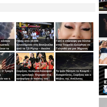
 κάνουν
Πάνω από 10.000
Γιατί η επίσκεψη για δόντια
ρωσικές
αγνοούμενοι στη Βενεζουέλα
στην Τουρκία εξελίχθηκε σε
ύουν τα
από τα 7,5 Ρίχτερ – Ακούνε
Γολγοθά για μια 38χρονη
ιν
φωνές κάτω από τα
μητέρα
συντρίμμια
: Ο Τραμπ
Σειρήνες πολέμου διέκοψαν
Το Ιράν Πάτησε το Κουμπί –
η
τον ημιτελικό: Έτρεχαν στα
Αναχαιτίσεις, Σειρήνες και ο
άν και η
καταφύγια οι παίκτες του
Φόβος της Απόλυτης
άζει στα
Ιτούδη!
Σύρραξης